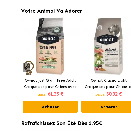
Votre Animal Va Adorer
Ownat Just Grain Free Adult
Ownat Classic Light
Croquettes pour Chiens avec
Croquettes pour Chiens e
61
.35 €
50
.32 €
Poulet
Surpoids
(DESDE)
(DESDE)
Acheter
Acheter
Rafraîchissez Son Été Dès 1,95€