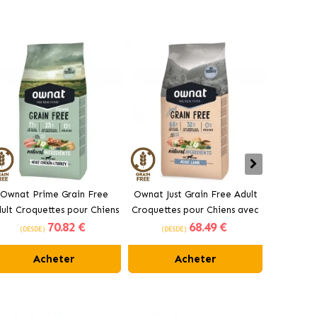
Ownat Prime Grain Free
Ownat Just Grain Free Adult
Ownat Clas
ult Croquettes pour Chiens
Croquettes pour Chiens avec
pour C
70
.82 €
68
.49 €
au Poulet et à la Dinde
Agneau
(DESDE)
(DESDE)
(DES
Acheter
Acheter