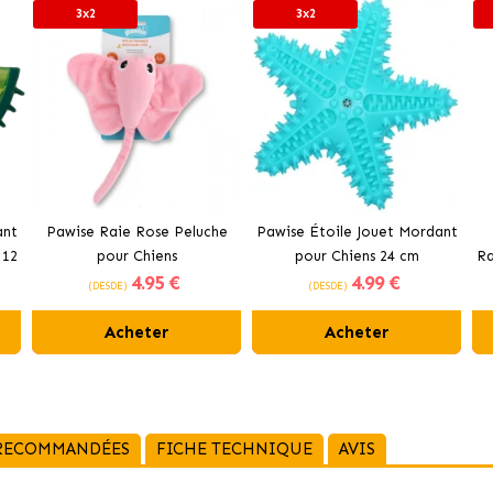
3x2
3x2
ant
Pawise Raie Rose Peluche
Pawise Étoile Jouet Mordant
 12
pour Chiens
pour Chiens 24 cm
Ra
4
.95 €
4
.99 €
(DESDE)
(DESDE)
Acheter
Acheter
 RECOMMANDÉES
FICHE TECHNIQUE
AVIS