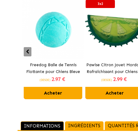
3x2
Freedog Balle de Tennis
Pawise Citron Jouet Mord
Flottante pour Chiens Bleue
Rafraîchissant pour Chiens
2
.97 €
2
.99 €
cm
(DESDE)
(DESDE)
Acheter
Acheter
INGRÉDIENTS
QUANTITÉS
INFORMATIONS