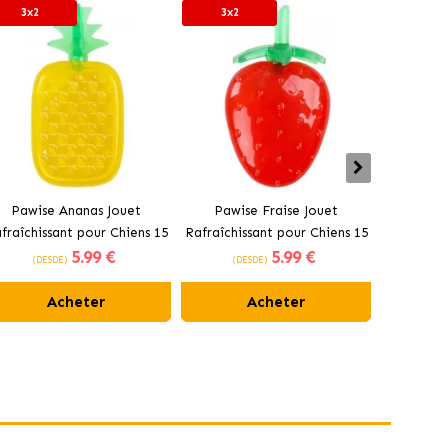
3x2
3x2
Pawise Ananas Jouet
Pawise Fraise Jouet
Crème P
fraîchissant pour Chiens 15
Rafraîchissant pour Chiens 15
Heliovet 
5
.99 €
5
.99 €
cm
cm
et C
(DESDE)
(DESDE)
(DES
Acheter
Acheter