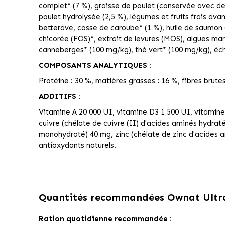
complet* (7 %), graisse de poulet (conservée avec de
poulet hydrolysée (2,5 %), légumes et fruits frais ava
betterave, cosse de caroube* (1 %), huile de saumon 
chicorée (FOS)*, extrait de levures (MOS), algues ma
canneberges* (100 mg/kg), thé vert* (100 mg/kg), 
COMPOSANTS ANALYTIQUES :
Protéine : 30 %, matières grasses : 16 %, fibres brutes
ADDITIFS :
Vitamine A 20 000 UI, vitamine D3 1 500 UI, vitamine 
cuivre (chélate de cuivre (II) d'acides aminés hydrat
monohydraté) 40 mg, zinc (chélate de zinc d'acides a
antioxydants naturels.
Quantités recommandées
Ownat Ultra
Ration quotidienne recommandée :