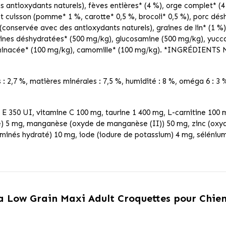
s antioxydants naturels), fèves entières* (4 %), orge complet* (
nt cuisson (pomme* 1 %, carotte* 0,5 %, brocoli* 0,5 %), porc désh
(conservée avec des antioxydants naturels), graines de lin* (1 %
rines déshydratées* (500 mg/kg), glucosamine (500 mg/kg), yucca
échinacée* (100 mg/kg), camomille* (100 mg/kg). *INGRÉDIENT
 : 2,7 %, matières minérales : 7,5 %, humidité : 8 %, oméga 6 : 3 
E 350 UI, vitamine C 100 mg, taurine 1 400 mg, L-carnitine 100 m
é) 5 mg, manganèse (oxyde de manganèse (II)) 50 mg, zinc (oxyde 
minés hydraté) 10 mg, iode (iodure de potassium) 4 mg, sélénium 
 Low Grain Maxi Adult Croquettes pour Chien