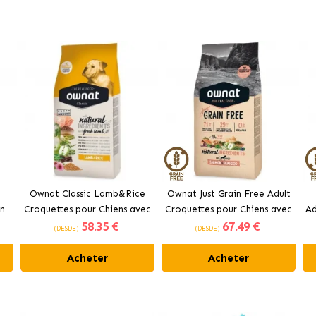
Ownat Classic Lamb&Rice
Ownat Just Grain Free Adult
n
Croquettes pour Chiens avec
Croquettes pour Chiens avec
Ad
58
.35 €
67
.49 €
Agneau et Riz
Saumon
(DESDE)
(DESDE)
Acheter
Acheter