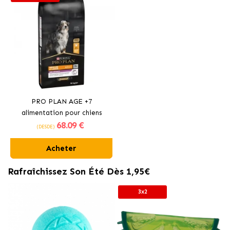
PRO PLAN AGE +7
alimentation pour chiens
68
.09 €
seniors au poulet
(DESDE)
Acheter
Rafraîchissez Son Été Dès 1,95€
3x2