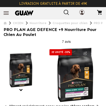
LIVRAISON GRATUITE À PARTIR DE 49€
+ INFO
CHIEN
Nourriture
Croquettes pour chien
PRO PLA
PRO PLAN AGE DEFENCE +9 Nourriture Pour
Chien Au Poulet
2E UNITÉ -30%