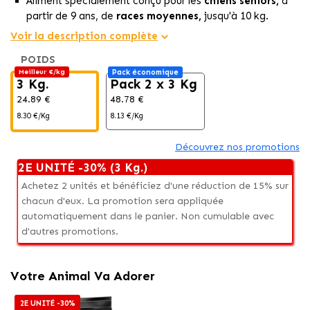
Aliment spécialement conçu pour les
chiens seniors,
à
partir de 9 ans, de
races moyennes,
jusqu'à 10 kg.
Offre une
nutrition complète et équilibrée
avec du
Voir la description complète
poulet
comme ingrédient principal.
POIDS
À teneur
réduite en matières grasses,
idéal pour les
Meilleur €/kg
Pack économique
chiens âgés ayant des besoins caloriques réduits,
3 Kg.
Pack 2 x 3 Kg
contribuant ainsi au
maintien d'un poids sain.
24.89 €
48.78 €
8.30 €/Kg
8.13 €/Kg
Découvrez nos promotions
2E UNITÉ -30% (3 Kg.)
Achetez 2 unités et bénéficiez d'une réduction de 15% sur
chacun d'eux. La promotion sera appliquée
automatiquement dans le panier. Non cumulable avec
d'autres promotions.
Votre Animal Va Adorer
2E UNITÉ -30%