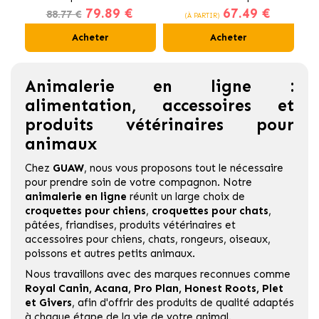
79.89 €
67.49 €
au Poulet
pour Chats Stérilisés
88.77 €
(À PARTIR)
Acheter
Acheter
Animalerie en ligne :
alimentation, accessoires et
produits vétérinaires pour
animaux
Chez
GUAW
, nous vous proposons tout le nécessaire
pour prendre soin de votre compagnon. Notre
animalerie en ligne
réunit un large choix de
croquettes pour chiens
,
croquettes pour chats
,
pâtées, friandises, produits vétérinaires et
accessoires pour chiens, chats, rongeurs, oiseaux,
poissons et autres petits animaux.
Nous travaillons avec des marques reconnues comme
Royal Canin
,
Acana
,
Pro Plan
,
Honest Roots
,
Plet
et
Givers
,
afin d'offrir des produits de qualité adaptés
à chaque étape de la vie de votre animal.