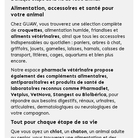
Alimentation, accessoires et santé pour
votre animal
Chez GUAW, vous trouverez une sélection complète
de
croquettes
, alimentation humide, friandises et
aliments vétérinaires
, ainsi que tous les accessoires
indispensables au quotidien : paniers, arbres à chat,
griffoirs, jouets, gamelles, laisses, harnais, caisses de
transport, litières, cages, aquariums et bien plus
encore.
Notre espace
pharmacie vétérinaire
propose
également des compléments alimentaires,
antiparasitaires et produits de santé de
laboratoires reconnus comme
Pharmadiet
,
Vetplus
,
VetNova
,
Stangest
ou
Bioibérica
,
pour
répondre aux besoins digestifs, rénaux, urinaires,
articulaires, dermatologiques ou neurologiques de
votre compagnon.
Tout pour chaque étape de sa vie
Que vous ayez un
chiot
, un
chaton
, un animal adulte
ou senior, vous trouverez une alimentation et des