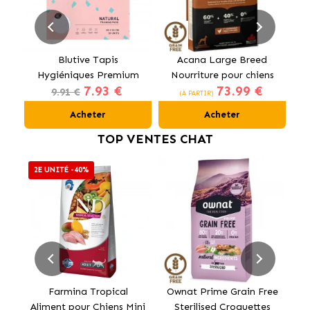
Blutive Tapis
Acana Large Breed
Al
Hygiéniques Premium
Nourriture pour chiens
7.93 €
73.99 €
pour Chiens 60x60 cm
de grandes races au
9.91 €
(À PARTIR)
poulet
Acheter
Acheter
TOP VENTES CHAT
2E UNITÉ -40%
Farmina Tropical
Ownat Prime Grain Free
Aliment pour Chiens Mini
Sterilised Croquettes