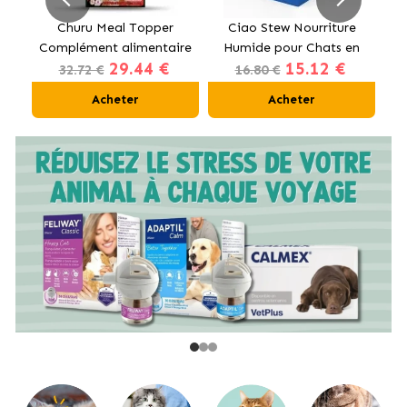
t
Churu Meal Topper
Ciao Stew Nourriture
Complément alimentaire
Humide pour Chats en
Hu
29.44 €
15.12 €
pour chiens au bœuf
Crème avec Poulet et
32.72 €
16.80 €
Saumon
Acheter
Acheter