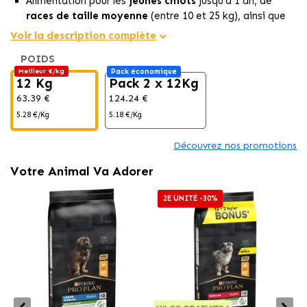
Alimentation pour les
jeunes chiots
jusqu'à 1 an, de
races de taille moyenne
(entre 10 et 25 kg), ainsi que
pour les
mères gestantes et allaitantes.
Voir la description complète
Ses ingrédients principaux, l'
agneau et le riz
, offrent
POIDS
une
nutrition optimale et équilibrée
pour les chiots
Meilleur €/kg
Pack économique
ayant des
sensibilités digestives.
12 Kg
Pack 2 x 12Kg
Favorise une
flore intestinale équilibrée
grâce aux
63.39 €
124.24 €
prébiotiques qu'il contient, ce qui
améliore
5.28 €/Kg
5.18 €/Kg
considérablement la digestion
de votre chiot.
Découvrez nos promotions
Votre Animal Va Adorer
2E UNITÉ -30%