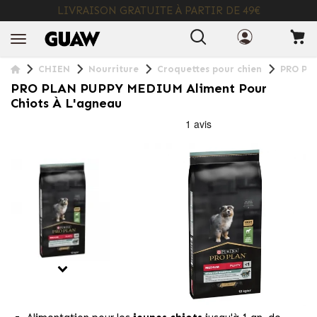
LIVRAISON GRATUITE À PARTIR DE 49€
+ INFO
CHIEN
Nourriture
Croquettes pour chien
PRO PLA
PRO PLAN PUPPY MEDIUM Aliment Pour
Chiots À L'agneau