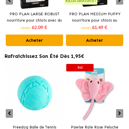
KILOS GRATUITS !
PRO PLAN LARGE ROBUST
PRO PLAN MEDIUM PUPPY
nourriture pour chiots avec du
nourriture pour chiots au
62
.09 €
61
.49 €
poulet
poulet.
(DESDE)
(DESDE)
Acheter
Acheter
Rafraîchissez Son Été Dès 1,95€
3x2
Freedog Balle de Tennis
Pawise Raie Rose Peluche