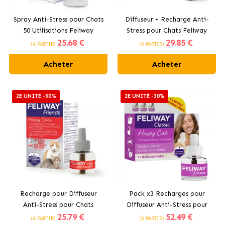
Spray Anti-Stress pour Chats
Diffuseur + Recharge Anti-
50 Utilisations Feliway
Stress pour Chats Feliway
25
.68 €
29
.85 €
Classic
Friends
(À PARTIR)
(À PARTIR)
Acheter
Acheter
2E UNITÉ -30%
2E UNITÉ -30%
Recharge pour Diffuseur
Pack x3 Recharges pour
Anti-Stress pour Chats
Diffuseur Anti-Stress pour
25
.79 €
52
.49 €
Feliway Friends
Chats Feliway Classic
(À PARTIR)
(À PARTIR)