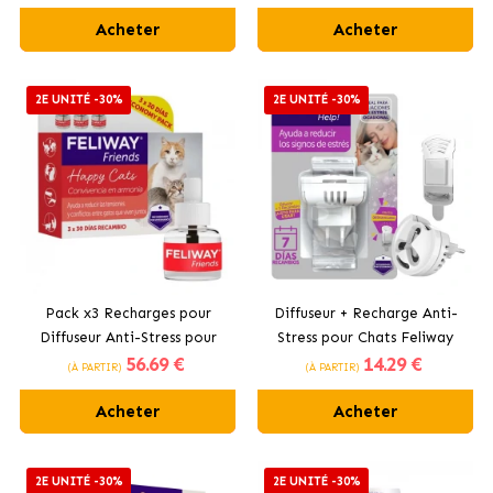
Acheter
Acheter
2E UNITÉ -30%
2E UNITÉ -30%
Pack x3 Recharges pour
Diffuseur + Recharge Anti-
Diffuseur Anti-Stress pour
Stress pour Chats Feliway
56
.69 €
14
.29 €
Chats Feliway Friends
Help
(À PARTIR)
(À PARTIR)
Acheter
Acheter
2E UNITÉ -30%
2E UNITÉ -30%