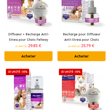
Diffuseur + Recharge Anti-
Recharge pour Diffuseur
Stress pour Chats Feliway
Anti-Stress pour Chats
29
.85 €
25
.79 €
Classic
Feliway Classic
(À PARTIR)
(À PARTIR)
Acheter
Acheter
2E UNITÉ -30%
2E UNITÉ -30%