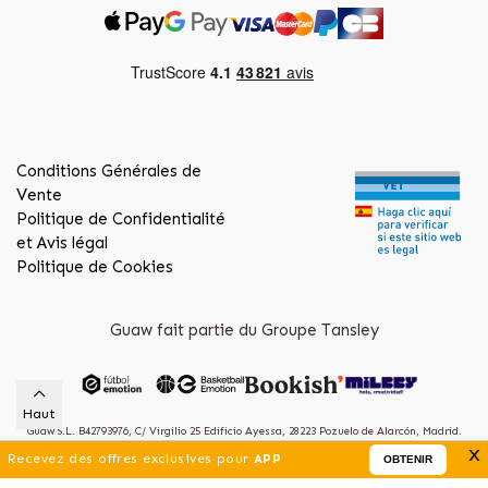
Conditions Générales de
Vente
Politique de Confidentialité
et Avis légal
Politique de Cookies
Guaw fait partie du Groupe Tansley
Haut
Guaw S.L. B42793976, C/ Virgilio 25 Edificio Ayessa, 28223 Pozuelo de Alarcón, Madrid.
x
(Spain)
Recevez des offres exclusives pour
APP
OBTENIR