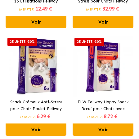
16 Utilisations Feliway
Stress pour Chats Feliway
12
.49 €
32
.99 €
Classic
Optimum
(À PARTIR)
(À PARTIR)
Voir
Voir
2E UNITÉ -30%
2E UNITÉ -30%
Snack Crémeux Anti-Stress
FLW Feliway Happy Snack
pour Chats Poulet Feliway
Bœuf pour Chats avec
6
.29 €
8
.72 €
Happy Snack
Alpha-Casozépine
(À PARTIR)
(À PARTIR)
Voir
Voir