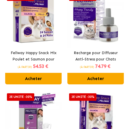
Feliway Happy Snack Mix
Recharge pour Diffuseur
Poulet et Saumon pour
Anti-Stress pour Chats
54
.53 €
74
.79 €
Chats avec Alpha-
Feliway Optimum
(À PARTIR)
(À PARTIR)
Casozépine
Acheter
Acheter
2E UNITÉ -30%
2E UNITÉ -30%