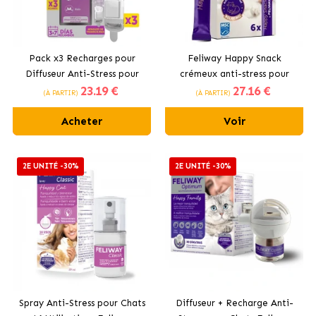
Pack x3 Recharges pour
Feliway Happy Snack
Diffuseur Anti-Stress pour
crémeux anti-stress pour
23
.19 €
27
.16 €
Chats Feliway Help
chats au saumon
(À PARTIR)
(À PARTIR)
Acheter
Voir
2E UNITÉ -30%
2E UNITÉ -30%
Spray Anti-Stress pour Chats
Diffuseur + Recharge Anti-