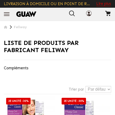
LIVRAISON GRATUITE À PARTIR DE 49€
+ INFO
Feliway
LISTE DE PRODUITS PAR
FABRICANT FELIWAY
Compléments
Trier par
2E UNITÉ -30%
2E UNITÉ -30%