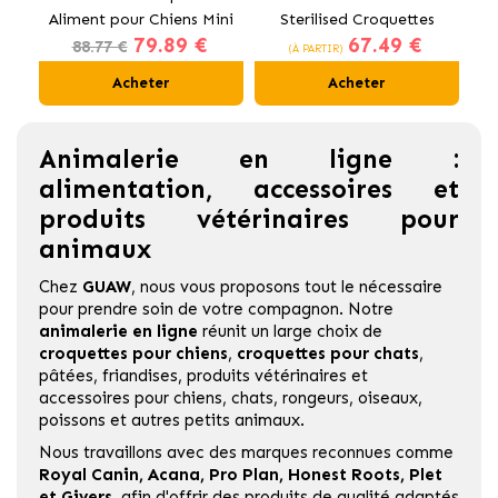
Aliment pour Chiens Mini
Sterilised Croquettes
79.89 €
67.49 €
au Poulet
pour Chats Stérilisés
88.77 €
(À PARTIR)
Acheter
Acheter
Animalerie en ligne :
alimentation, accessoires et
produits vétérinaires pour
animaux
Chez
GUAW
, nous vous proposons tout le nécessaire
pour prendre soin de votre compagnon. Notre
animalerie en ligne
réunit un large choix de
croquettes pour chiens
,
croquettes pour chats
,
pâtées, friandises, produits vétérinaires et
accessoires pour chiens, chats, rongeurs, oiseaux,
poissons et autres petits animaux.
Nous travaillons avec des marques reconnues comme
Royal Canin
,
Acana
,
Pro Plan
,
Honest Roots
,
Plet
et
Givers
,
afin d'offrir des produits de qualité adaptés