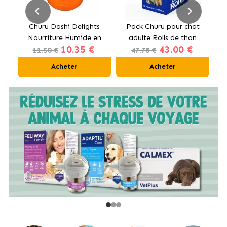
s
Churu Dashi Delights
Pack Churu pour chat
n
Nourriture Humide en
adulte Rolls de thon
10.35 €
43.00 €
et
Bouillon avec Poulet et
12x40g
11.50 €
47.78 €
Coquilles Saint-Jacques
Acheter
Acheter