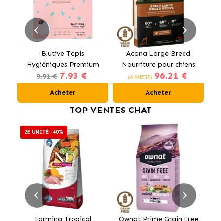
Blutive Tapis
Acana Large Breed
Al
Hygiéniques Premium
Nourriture pour chiens
7.93 €
96.21 €
pour Chiens 60x60 cm
de grandes races au
9.91 €
(À PARTIR)
poulet
Acheter
Acheter
TOP VENTES CHAT
2E UNITÉ -40%
Farmina Tropical
Ownat Prime Grain Free