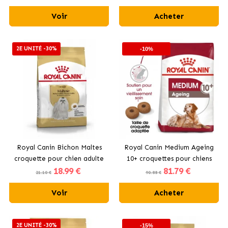
Voir
Acheter
2E UNITÉ -30%
-10%
Royal Canin Bichon Maltes
Royal Canin Medium Ageing
croquette pour chien adulte
10+ croquettes pour chiens
18
.99 €
81
.79 €
âgés de races moyennes
21.10 €
90.88 €
Voir
Acheter
2E UNITÉ -30%
-15%