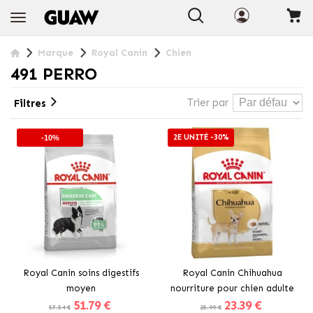
+ INFO
Marque
Royal Canin
Chien
491 PERRO
Trier par
Filtres
2E UNITÉ -30%
-10%
Royal Canin soins digestifs
Royal Canin Chihuahua
moyen
nourriture pour chien adulte
51
.79 €
23
.39 €
57.54 €
25.99 €