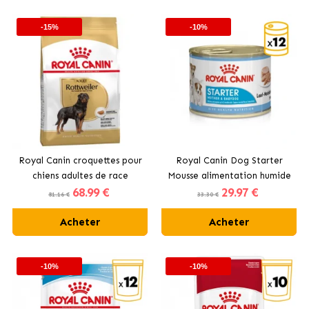
-15%
-10%
Royal Canin croquettes pour
Royal Canin Dog Starter
chiens adultes de race
Mousse alimentation humide
68
.99 €
29
.97 €
Rottweiler
pour chiots et mères
81.16 €
33.30 €
allaitantes
Acheter
Acheter
-10%
-10%