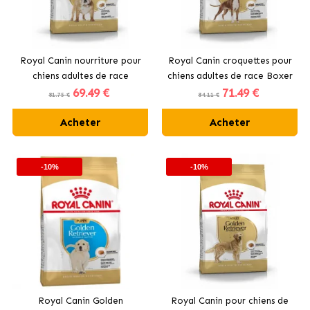
Royal Canin nourriture pour
Royal Canin croquettes pour
chiens adultes de race
chiens adultes de race Boxer
69
.49 €
71
.49 €
Bulldog
81.75 €
84.11 €
Acheter
Acheter
-10%
-10%
Royal Canin Golden
Royal Canin pour chiens de