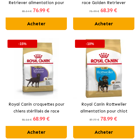
Retriever alimentation pour
race Golden Retriever
76
.99 €
68
.39 €
chiot
85.54 €
75.99 €
Acheter
Acheter
-15%
-10%
Royal Canin croquettes pour
Royal Canin Rottweiler
chiens stérilisés de race
alimentation pour chiot
68
.99 €
78
.99 €
Labrador Retriever
81.16 €
87.77 €
Acheter
Acheter