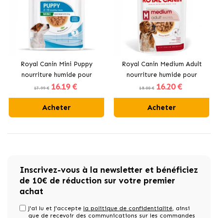
Royal Canin Mini Puppy
Royal Canin Medium Adult
nourriture humide pour
nourriture humide pour
16
.19 €
16
.20 €
chiots de races de taille
chiens adultes de races
17.99 €
18.00 €
petite
moyennes
Acheter
Acheter
Inscrivez-vous à la newsletter et bénéficiez
de 10€ de réduction sur votre premier
achat
J'ai lu et j'accepte
la politique de confidentialité
, ainsi
que de recevoir des communications sur les commandes