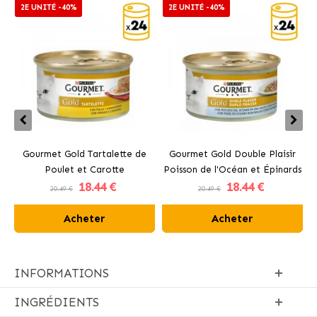
2E UNITÉ -40%
2E UNITÉ -40%
Gourmet Gold Tartalette de
Gourmet Gold Double Plaisir
G
Poulet et Carotte
Poisson de l'Océan et Épinards
18
.44 €
18
.44 €
20.49 €
20.49 €
Acheter
Acheter
INFORMATIONS
INGRÉDIENTS