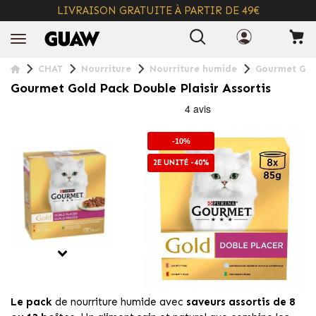
LIVRAISON GRATUITE À PARTIR DE 49€
+ INFO
CHAT
Nourriture
Nourriture humide
Gourmet Gold
Gourmet Gold Pack Double Plaisir Assortis
-10%
2E UNITÉ -40%
Le pack
de nourriture humide avec
saveurs assortis de 8