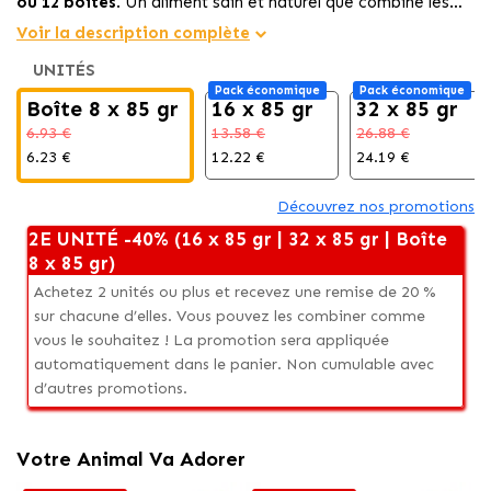
ou 12 boîtes
. Un aliment sain et naturel que combine les
délicieuses
recettes 'Double Plaisir' de
Gourmet Gold
Voir la description complète
spécialement élaborés pour satisfaire aux chats plus
UNITÉS
gourmands.
Pack économique
Pack économique
Boîte 8 x 85 gr
16 x 85 gr
32 x 85 gr
6.93 €
13.58 €
26.88 €
6.23 €
12.22 €
24.19 €
Découvrez nos promotions
2E UNITÉ -40% (16 x 85 gr | 32 x 85 gr | Boîte
8 x 85 gr)
Achetez 2 unités ou plus et recevez une remise de 20 %
sur chacune d’elles. Vous pouvez les combiner comme
vous le souhaitez ! La promotion sera appliquée
automatiquement dans le panier. Non cumulable avec
d’autres promotions.
Votre Animal Va Adorer