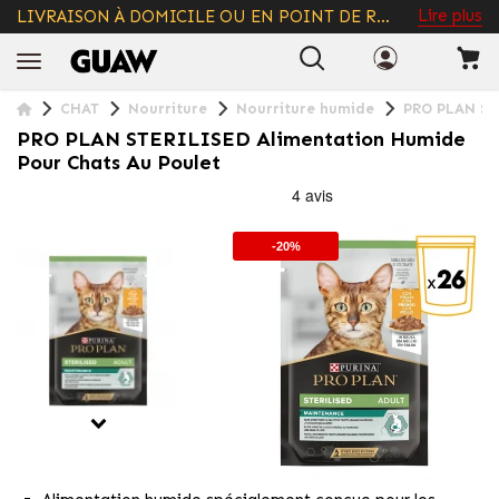
LIVRAISON GRATUITE À PARTIR DE 49€
+ INFO
CHAT
Nourriture
Nourriture humide
PRO PLAN ST
PRO PLAN STERILISED Alimentation Humide
Pour Chats Au Poulet
-20%