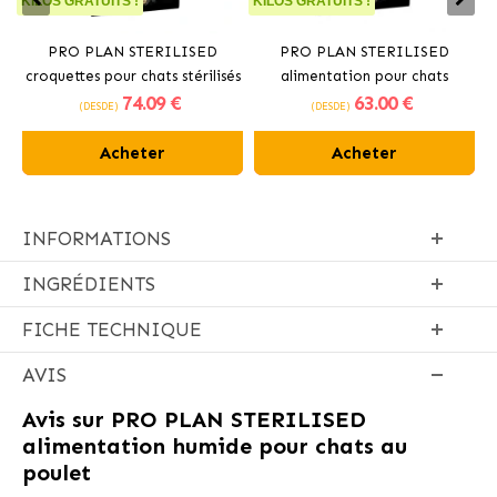
KILOS GRATUITS !
KILOS GRATUITS !
PRO PLAN STERILISED
PRO PLAN STERILISED
croquettes pour chats stérilisés
alimentation pour chats
n
74
.09 €
63
.00 €
au saumon
stérilisés à la dinde
(DESDE)
(DESDE)
Acheter
Acheter
INFORMATIONS
INGRÉDIENTS
FICHE TECHNIQUE
AVIS
Avis sur
PRO PLAN STERILISED
alimentation humide pour chats au
poulet