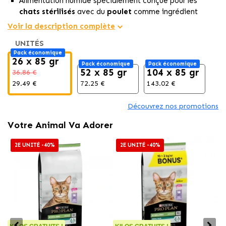
Alimentation humide spécialement conçue pour les
chats stérilisés
avec du
poulet
comme ingrédient
principal.
Voir la description complète
Recette
riche en protéines et faible en matières
UNITÉS
grasses
, idéale pour maintenir le
poids idéal de votre
Pack économique
animal.
26 x 85 gr
Pack économique
Pack économique
Contribue à l'
hydratation
du chat grâce à la nature du
52 x 85 gr
104 x 85 gr
36.86 €
repas.
29.49 €
72.25 €
143.02 €
Découvrez nos promotions
Votre Animal Va Adorer
2E UNITÉ -40%
2E UNITÉ -40%