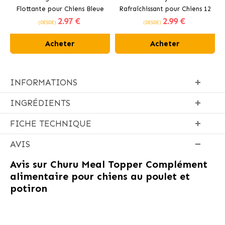
Flottante pour Chiens Bleue
Rafraîchissant pour Chiens 12
2
.97 €
2
.99 €
cm
(DESDE)
(DESDE)
Acheter
Acheter
INFORMATIONS
INGRÉDIENTS
FICHE TECHNIQUE
AVIS
Avis sur
Churu Meal Topper Complément
alimentaire pour chiens au poulet et
potiron