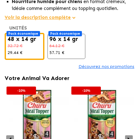
Nourriture humide pour chiens
en format crémeux,
idéale comme complément ou topping quotidien.
Élaborée avec du
poulet naturel et de la courge
, sans
Voir la description complète
céréales ni conservateurs artificiels.
UNITÉS
Texture douce et savoureuse qui rehausse la saveur des
Pack économique
Pack économique
croquettes sèches et stimule l'appétit.
48 x 14 gr
96 x 14 gr
32.72 €
64.12 €
29.44 €
57.71 €
Découvrez nos promotions
Votre Animal Va Adorer
-10%
-10%