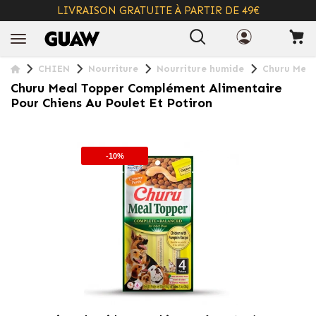
LIVRAISON GRATUITE À PARTIR DE 49€
+ INFO
CHIEN
Nourriture
Nourriture humide
Churu Meal
Churu Meal Topper Complément Alimentaire
Pour Chiens Au Poulet Et Potiron
-10%