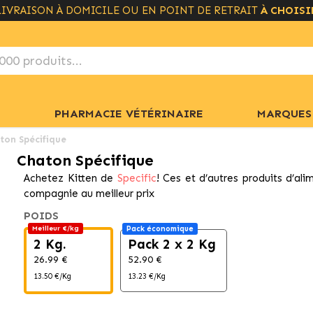
LIVRAISON GRATUITE À PARTIR DE 49€
+ INFO
PHARMACIE VÉTÉRINAIRE
MARQUES
ton Spécifique
Chaton Spécifique
Achetez Kitten de
Specific
! Ces et d’autres produits d’al
compagnie au meilleur prix
POIDS
Meilleur €/kg
Pack économique
2 Kg.
Pack 2 x 2 Kg
26.99 €
52.90 €
13.50 €/Kg
13.23 €/Kg