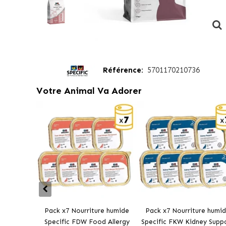
Référence:
5701170210736
Votre Animal Va Adorer
Pack x7 Nourriture humide
Pack x7 Nourriture humi
Specific FDW Food Allergy
Specific FKW Kidney Supp