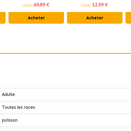
60
.89 €
12
.59 €
Support pour chats ayant des
(DESDE)
(DESDE)
ues
problèmes digestifs
Acheter
Acheter
Adulte
Toutes les races
poisson