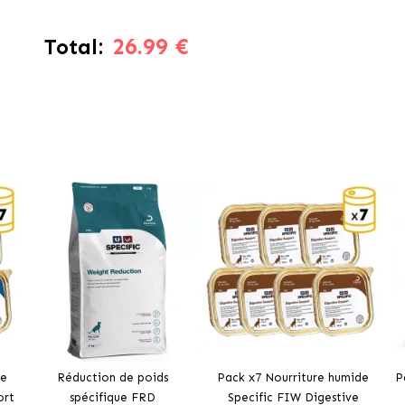
26.99 €
Total:
de
Réduction de poids
Pack x7 Nourriture humide
P
ort
spécifique FRD
Specific FIW Digestive