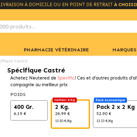
LIVRAISON GRATUITE À PARTIR DE 49€
+ INFO
PHARMACIE VÉTÉRINAIRE
MARQUES
cifique Castré
Spécifique Castré
Achetez Neutered de
Specific
! Ces et d’autres produits d’
compagnie au meilleur prix
POIDS
Meilleur €/kg
Pack économique
400 Gr.
2 Kg.
Pack 2 x 2 Kg
6.19 €
26.99 €
52.90 €
13.50 €/Kg
13.23 €/Kg