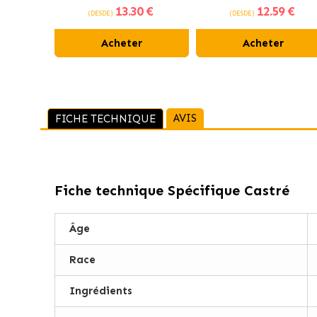
13
.30 €
12
.59 €
Management pour chats
pour chats ayant des
(DESDE)
(DESDE)
hypoallergéniques
problèmes rénaux, cardiaq
ou hépatiques
Acheter
Acheter
AVIS
FICHE TECHNIQUE
Fiche technique
Spécifique Castré
Âge
Race
Ingrédients