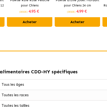
ant
Pawise Raie Rose Peluche
Pawise Étoile Jouet Mordant
 12
pour Chiens
pour Chiens 24 cm
Ra
4
.95 €
4
.99 €
(DESDE)
(DESDE)
Acheter
Acheter
s alimentaires CDD-HY spécifiques
Tous les âges
Toutes les races
Toutes les tailles