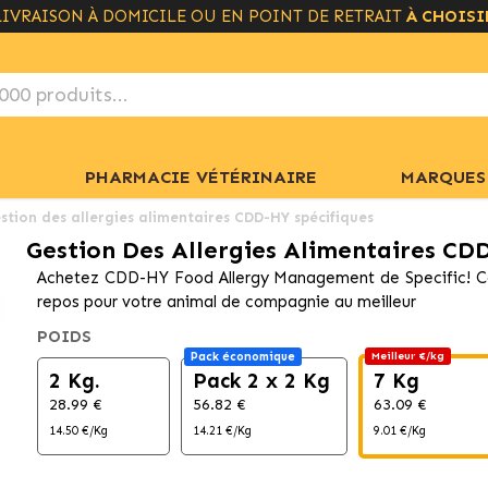
LIVRAISON GRATUITE À PARTIR DE 49€
+ INFO
PHARMACIE VÉTÉRINAIRE
MARQUES
stion des allergies alimentaires CDD-HY spécifiques
Gestion Des Allergies Alimentaires CD
Achetez CDD-HY Food Allergy Management de Specific! Ces 
repos pour votre animal de compagnie au meilleur
POIDS
Pack économique
Meilleur €/kg
2 Kg.
Pack 2 x 2 Kg
7 Kg
28.99 €
56.82 €
63.09 €
14.50 €/Kg
14.21 €/Kg
9.01 €/Kg