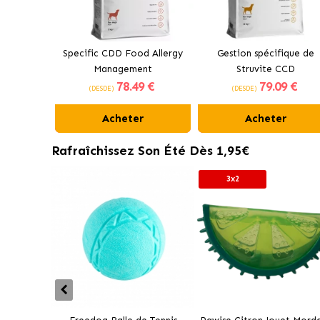
Specific CDD Food Allergy
Gestion spécifique de
Management
Struvite CCD
78
.49 €
79
.09 €
(DESDE)
(DESDE)
Acheter
Acheter
Rafraîchissez Son Été Dès 1,95€
3x2