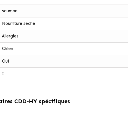
saumon
Nourriture sèche
Allergies
Chien
Oui
I
taires CDD-HY spécifiques