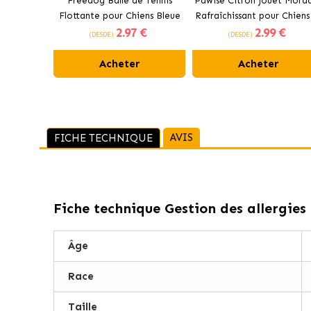
Freedog Balle de Tennis
Pawise Citron Jouet Mord
Flottante pour Chiens Bleue
Rafraîchissant pour Chiens
2
.97 €
2
.99 €
cm
(DESDE)
(DESDE)
Acheter
Acheter
AVIS
FICHE TECHNIQUE
Fiche technique
Gestion des allergie
Âge
Race
Taille