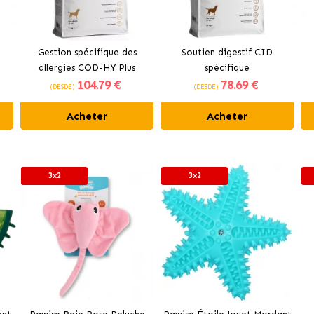
Gestion spécifique des
Soutien digestif CID
allergies COD-HY Plus
spécifique
104
.79 €
78
.69 €
(DESDE)
(DESDE)
Acheter
Acheter
3x2
3x2