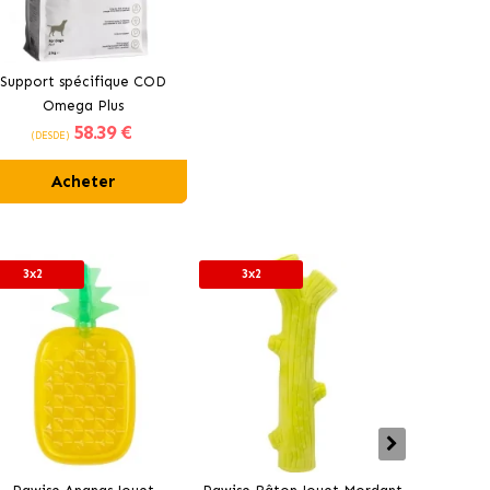
Support spécifique COD
Omega Plus
58
.39 €
(DESDE)
Acheter
3x2
3x2
3x2