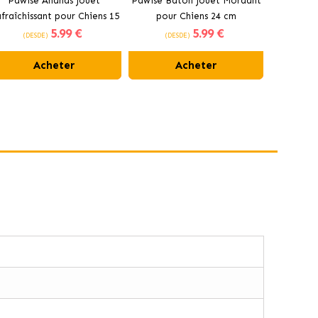
Pawise Ananas Jouet
Pawise Bâton Jouet Mordant
Pawis
fraîchissant pour Chiens 15
pour Chiens 24 cm
Rafraîchis
5
.99 €
5
.99 €
cm
(DESDE)
(DESDE)
(DE
Acheter
Acheter