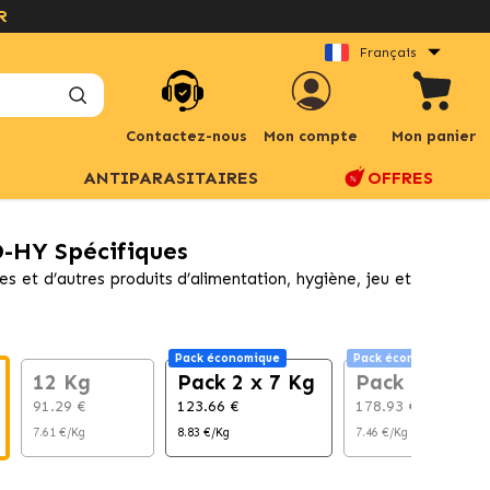
Français
Contactez-nous
Mon compte
Mon panier
ANTIPARASITAIRES
OFFRES
D-HY Spécifiques
et d’autres produits d’alimentation, hygiène, jeu et
Pack économique
Pack économique
12 Kg
Pack 2 x 7 Kg
Pack 2 x 12K
91.29 €
123.66 €
178.93 €
7.61 €/Kg
8.83 €/Kg
7.46 €/Kg