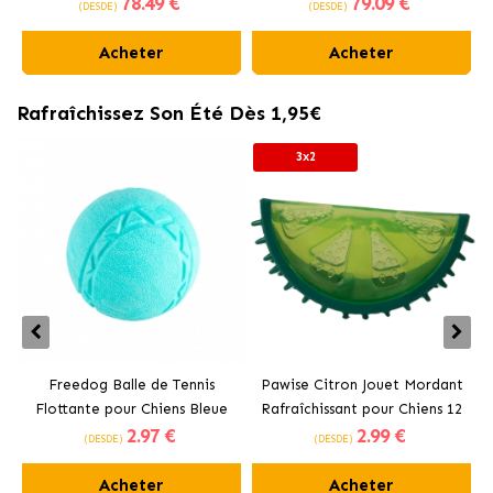
78
.49 €
79
.09 €
(DESDE)
(DESDE)
Acheter
Acheter
Rafraîchissez Son Été Dès 1,95€
3x2
Freedog Balle de Tennis
Pawise Citron Jouet Mordant
Flottante pour Chiens Bleue
Rafraîchissant pour Chiens 12
2
.97 €
2
.99 €
cm
(DESDE)
(DESDE)
Acheter
Acheter