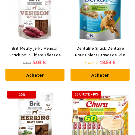
Brit Meaty Jerky Venison
Dentalife Snack Dentaire
Snack pour Chiens Filets de
Pour Chiens Grands de Plus
5
.03 €
18
.53 €
Cerf
de 25 kg
5.59 €
(À PARTIR)
Acheter
Acheter
2E UNITÉ -40%
-10%