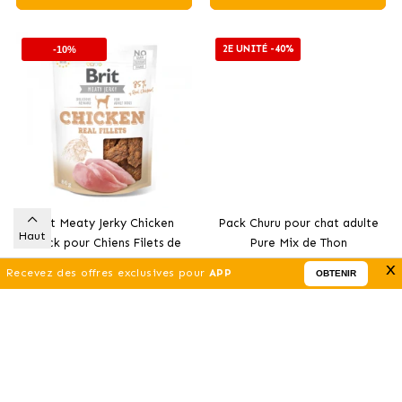
2E UNITÉ -40%
-10%
Brit Meaty Jerky Chicken
Pack Churu pour chat adulte
Haut
Snack pour Chiens Filets de
Pure Mix de Thon
4
.59 €
27
.99 €
Poulet
x
5.10 €
31.10 €
Recevez des offres exclusives pour
APP
OBTENIR
Acheter
Acheter
-10%