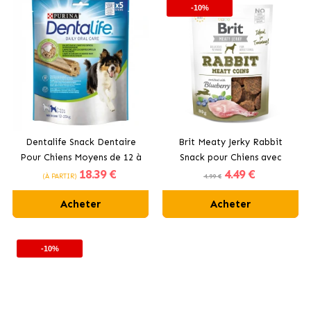
-10%
Dentalife Snack Dentaire
Brit Meaty Jerky Rabbit
Pour Chiens Moyens de 12 à
Snack pour Chiens avec
18
.39 €
4
.49 €
25 kg
Lapin
(À PARTIR)
4.99 €
Acheter
Acheter
-10%