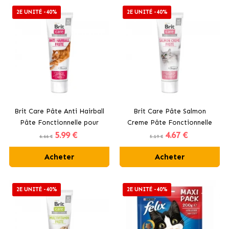
2E UNITÉ -40%
2E UNITÉ -40%
Brit Care Pâte Anti Hairball
Brit Care Pâte Salmon
Pâte Fonctionnelle pour
Creme Pâte Fonctionnelle
5
.99 €
4
.67 €
Chats avec Taurine
pour Chats avec Omega 3
6.66 €
5.19 €
Acheter
Acheter
2E UNITÉ -40%
2E UNITÉ -40%