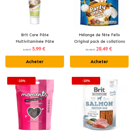
Brit Care Pâte
Mélange de fête Felix
Multivitaminée Pâte
Original pack de collations
5
.99 €
28
.49 €
Fonctionnelle pour Chats
pour chats
6.66 €
31.66 €
Acheter
Acheter
-10%
-10%