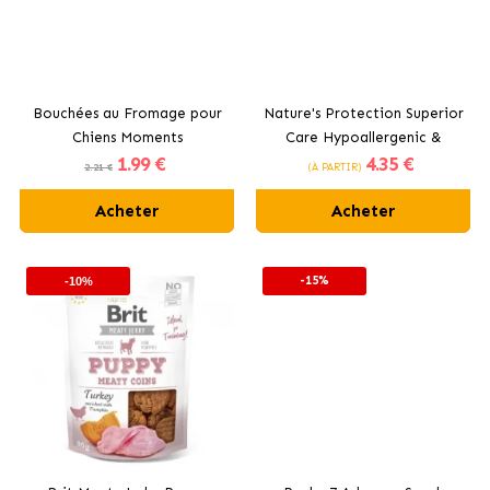
Bouchées au Fromage pour
Nature's Protection Superior
Chiens Moments
Care Hypoallergenic &
1
.99 €
4
.35 €
Digestive Snack pour chiens
2.21 €
(À PARTIR)
Acheter
Acheter
-15%
-10%