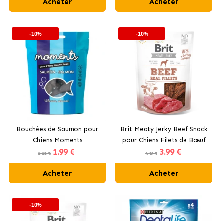
Acheter
Acheter
-10%
-10%
Bouchées de Saumon pour
Brit Meaty Jerky Beef Snack
Chiens Moments
pour Chiens Filets de Bœuf
1
.99 €
3
.99 €
2.21 €
4.43 €
Acheter
Acheter
-10%