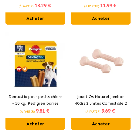
13
.29 €
11
.99 €
Grands +25 kg
Moyens 10-25 kg
(À PARTIR)
(À PARTIR)
Acheter
Acheter
Dentastix pour petits chiens
Jouet Os Naturel Jambon
- 10 kg. Pedigree barres
40Grs 2 unités Comestible 2
9
.81 €
9
.69 €
dentaires.
unités Ferplast
(À PARTIR)
(À PARTIR)
Acheter
Acheter