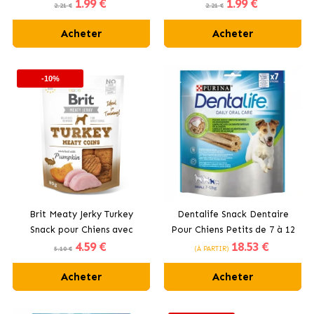
1
.99 €
1
.99 €
2.21 €
2.21 €
Acheter
Acheter
-10%
Brit Meaty Jerky Turkey
Dentalife Snack Dentaire
Snack pour Chiens avec
Pour Chiens Petits de 7 à 12
4
.59 €
18
.53 €
Dinde
kg
5.10 €
(À PARTIR)
Acheter
Acheter