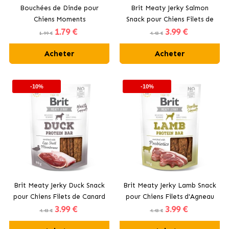
Bouchées de Dinde pour
Brit Meaty Jerky Salmon
Chiens Moments
Snack pour Chiens Filets de
1
.79 €
3
.99 €
Saumon
1.99 €
4.43 €
Acheter
Acheter
-10%
-10%
Brit Meaty Jerky Duck Snack
Brit Meaty Jerky Lamb Snack
pour Chiens Filets de Canard
pour Chiens Filets d'Agneau
3
.99 €
3
.99 €
4.43 €
4.43 €