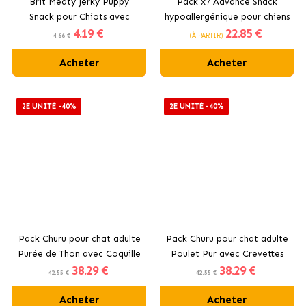
Brit Meaty Jerky Puppy
Pack x7 Advance Snack
Snack pour Chiots avec
hypoallergénique pour chiens
4
.19 €
22
.85 €
Dinde et Courge
4.66 €
(À PARTIR)
Acheter
Acheter
2E UNITÉ -40%
2E UNITÉ -40%
Pack Churu pour chat adulte
Pack Churu pour chat adulte
Purée de Thon avec Coquille
Poulet Pur avec Crevettes
38
.29 €
38
.29 €
Saint-Jacques
42.55 €
42.55 €
Acheter
Acheter