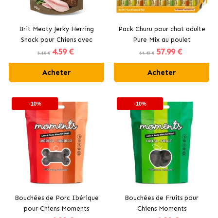
Brit Meaty Jerky Herring
Pack Churu pour chat adulte
Snack pour Chiens avec
Pure Mix au poulet
4
.59 €
57
.99 €
Hareng
5.10 €
64.43 €
Acheter
Acheter
-10%
-10%
Bouchées de Porc Ibérique
Bouchées de Fruits pour
pour Chiens Moments
Chiens Moments