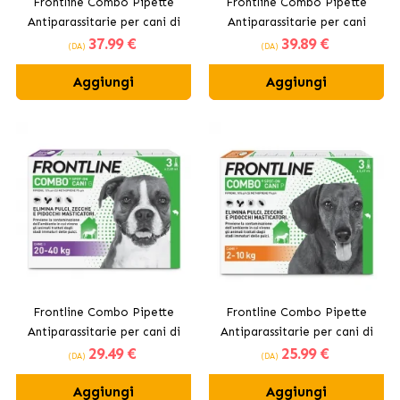
Frontline Combo Pipette
Frontline Combo Pipette
Antiparassitarie per cani di
Antiparassitarie per cani
37
.99 €
39
.89 €
taglia media 10 - 20kg
giganti +40 kg
(DA)
(DA)
Aggiungi
Aggiungi
Frontline Combo Pipette
Frontline Combo Pipette
Antiparassitarie per cani di
Antiparassitarie per cani di
29
.49 €
25
.99 €
taglia grande 20 - 40kg
piccola taglia 2-10 kg
(DA)
(DA)
Aggiungi
Aggiungi