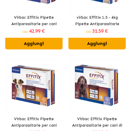
Virbac Effitix Pipette
virbac Effitix 1.5 - 4kg
Antiparassitarie per cani
Pipette Antiparassitarie
42
.99 €
31
.59 €
grandi 20-40kg
(DA)
(DA)
Aggiungi
Aggiungi
Virbac Effitix Pipette
Virbac Effitix Pipette
Antiparassitarie per cani
Antiparassitarie per cani di