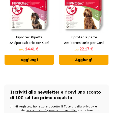
Fiprotec Pipette
Fiprotec Pipette
Antiparassitarie per Cani
Antiparassitarie per Cani
14
.41 €
22
.17 €
Piccoli (2-10 kg)
Grandi (20-40 kg)
(DA)
(DA)
Aggiungi
Aggiungi
Iscriviti alla newsletter e ricevi uno sconto
di 10€ sul tuo primo acquisto
Mi registro, ho letto e accetto il Tutela della privacy e
cookie,
le condizioni generali di vendita
, come funziona