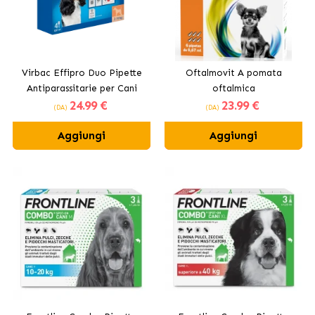
Virbac Effipro Duo Pipette
Oftalmovit A pomata
Antiparassitarie per Cani
oftalmica
24
.99 €
23
.99 €
(DA)
(DA)
Aggiungi
Aggiungi