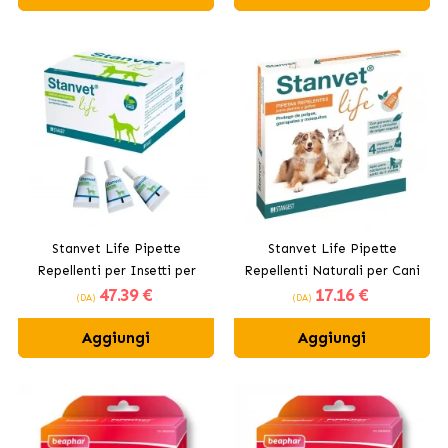
Stanvet Life Pipette
Stanvet Life Pipette
Repellenti per Insetti per
Repellenti Naturali per Cani
47
.39 €
17
.16 €
Cani
e Gatti
(DA)
(DA)
Aggiungi
Aggiungi