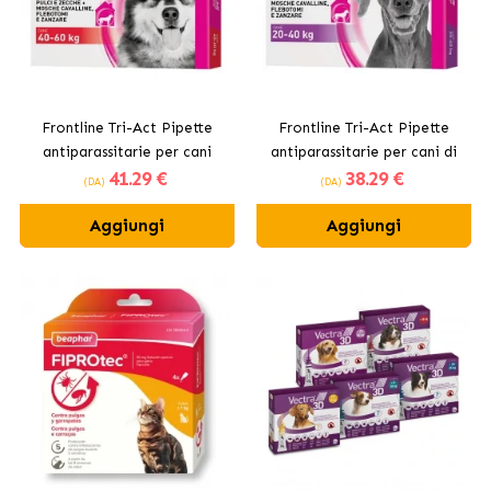
Frontline Tri-Act Pipette
Frontline Tri-Act Pipette
antiparassitarie per cani
antiparassitarie per cani di
41
.29 €
38
.29 €
giganti + 40 kg
taglia grande 20-40kg
(DA)
(DA)
Aggiungi
Aggiungi