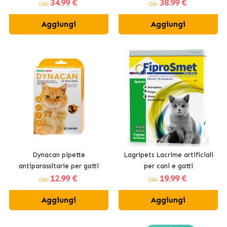
34
.99 €
38
.99 €
piccoli 4 - 10kg
taglia media 10-20 kg
(DA)
(DA)
Aggiungi
Aggiungi
Dynacan pipette
Lagripets Lacrime artificiali
antiparassitarie per gatti
per cani e gatti
12
.99 €
19
.99 €
(DA)
(DA)
Aggiungi
Aggiungi