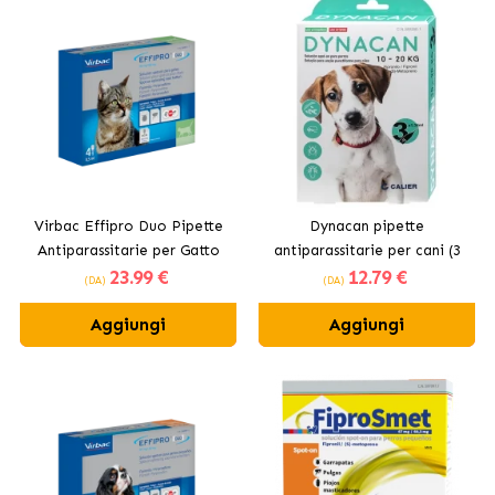
Virbac Effipro Duo Pipette
Dynacan pipette
Antiparassitarie per Gatto
antiparassitarie per cani (3
23
.99 €
12
.79 €
pipette)
(DA)
(DA)
Aggiungi
Aggiungi