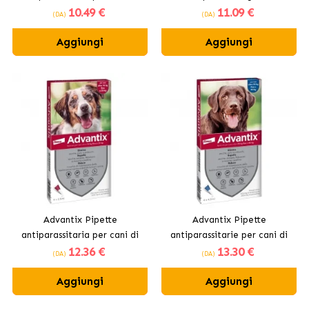
10
.49 €
11
.09 €
taglia mini da 0 a 4 kg.
kg
(DA)
(DA)
Aggiungi
Aggiungi
Advantix Pipette
Advantix Pipette
antiparassitaria per cani di
antiparassitarie per cani di
12
.36 €
13
.30 €
taglia media 10-25 kg
taglia grande +25kg
(DA)
(DA)
Aggiungi
Aggiungi