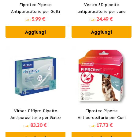
Fiprotec Pipetta
Vectra 3D pipette
Antiparassitaria per Gatti
antiparassitarie per cane
5
.99 €
24
.49 €
Beaphar
(DA)
(DA)
Aggiungi
Aggiungi
Virbac Effipro Pipette
Fiprotec Pipette
Antiparassitarie per Gatto
Antiparassitarie per Cani
83
.20 €
17
.73 €
Medi (10-20 kg)
(DA)
(DA)