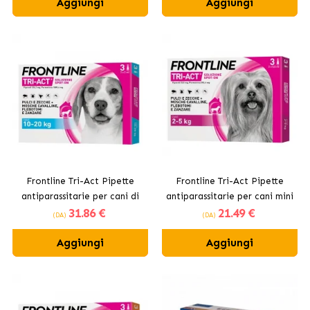
Aggiungi
Aggiungi
Frontline Tri-Act Pipette
Frontline Tri-Act Pipette
antiparassitarie per cani di
antiparassitarie per cani mini
31
.86 €
21
.49 €
taglia media 10-20 kg
2 - 5kg
(DA)
(DA)
Aggiungi
Aggiungi