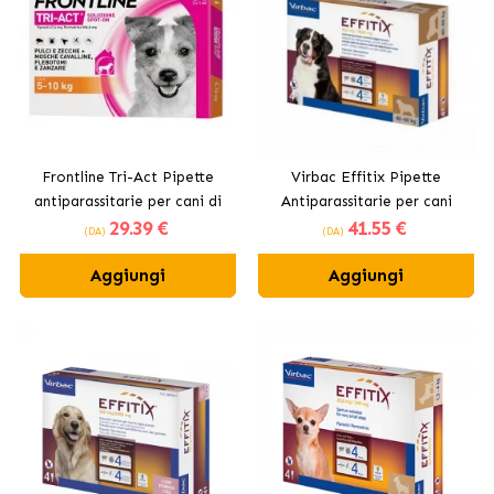
Frontline Tri-Act Pipette
Virbac Effitix Pipette
antiparassitarie per cani di
Antiparassitarie per cani
29
.39 €
41
.55 €
piccola taglia 5 -10kg
giganti +40kg
(DA)
(DA)
Aggiungi
Aggiungi