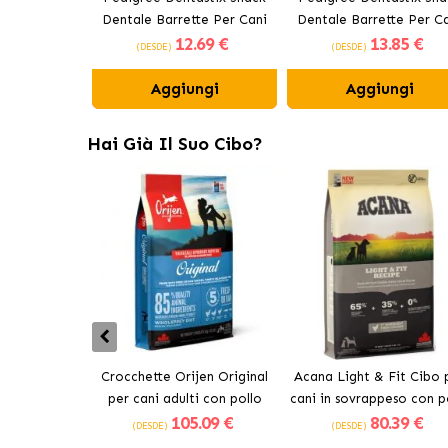
Dentale Barrette Per Cani
Dentale Barrette Per C
12
.69 €
13
.85 €
Medi 10-25 kg
Grandi +25 kg
(DESDE)
(DESDE)
Aggiungi
Aggiungi
Hai Già Il Suo Cibo?
Crocchette Orijen Original
Acana Light & Fit Cibo 
per cani adulti con pollo
cani in sovrappeso con p
105
.09 €
80
.39 €
fresco
(DESDE)
(DESDE)