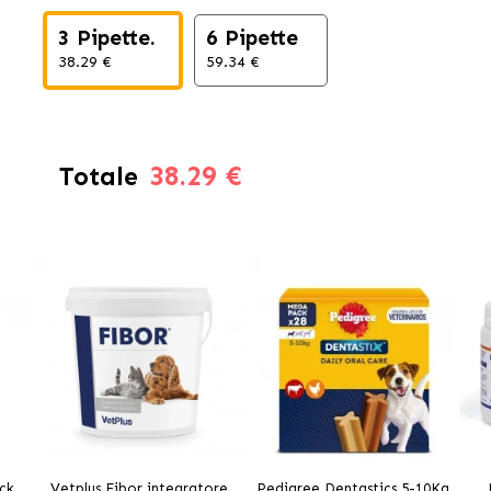
3 Pipette.
6 Pipette
38.29 €
59.34 €
38.29 €
Totale
ck
Vetplus Fibor integratore
Pedigree Dentastics 5-10Kg