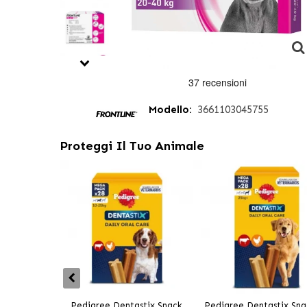
Modello:
3661103045755
Proteggi Il Tuo Animale
Pedigree Dentastix Snack
Pedigree Dentastix Sna