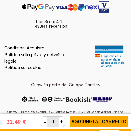
Condizioni Acquisto
Politica sulla privacy e Avviso
legale
Politica sui cookie
Guaw fa parte del Gruppo Tansley
Guaw S.L. B42793976, C/ Virgilio 25 Edificio Ayessa, 28223 Pozuelo de Alarcón, Madrid.
(Spain)
-
+
21.49 €
AGGIUNGI AL CARRELLO