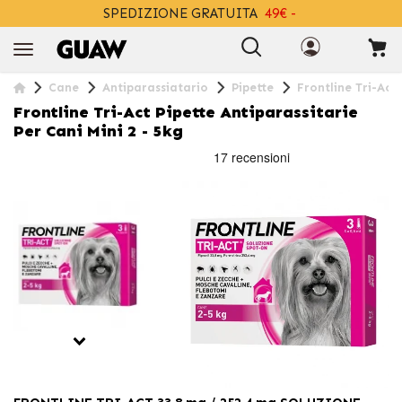
SPEDIZIONE GRATUITA
49€ -
+INFO
Cane
Antiparassiatario
Pipette
Frontline Tri-Act 
Frontline Tri-Act Pipette Antiparassitarie
Per Cani Mini 2 - 5kg