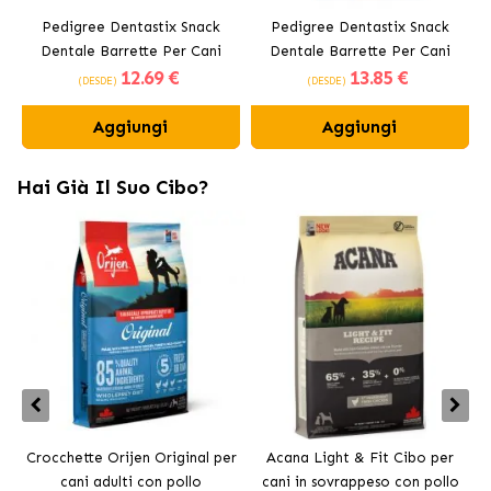
Pedigree Dentastix Snack
Pedigree Dentastix Snack
Dentale Barrette Per Cani
Dentale Barrette Per Cani
12
.69 €
13
.85 €
Medi 10-25 kg
Grandi +25 kg
(DESDE)
(DESDE)
Aggiungi
Aggiungi
Hai Già Il Suo Cibo?
Crocchette Orijen Original per
Acana Light & Fit Cibo per
A
cani adulti con pollo
cani in sovrappeso con pollo