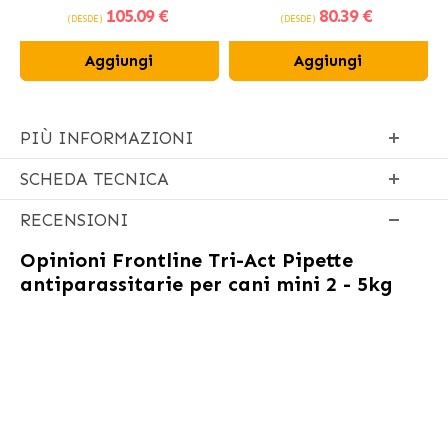
105
.09 €
80
.39 €
fresco
(DESDE)
(DESDE)
Aggiungi
Aggiungi
PIÙ INFORMAZIONI
SCHEDA TECNICA
RECENSIONI
Opinioni
Frontline Tri-Act Pipette
antiparassitarie per cani mini 2 - 5kg