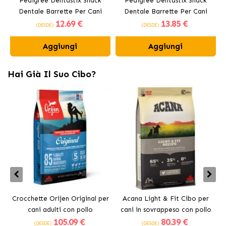
Pedigree Dentastix Snack
Pedigree Dentastix Snack
Dentale Barrette Per Cani
Dentale Barrette Per Cani
12
.69 €
13
.85 €
Medi 10-25 kg
Grandi +25 kg
(DESDE)
(DESDE)
Aggiungi
Aggiungi
Hai Già Il Suo Cibo?
Crocchette Orijen Original per
Acana Light & Fit Cibo per
A
cani adulti con pollo
cani in sovrappeso con pollo
105
.09 €
80
.39 €
fresco
(DESDE)
(DESDE)