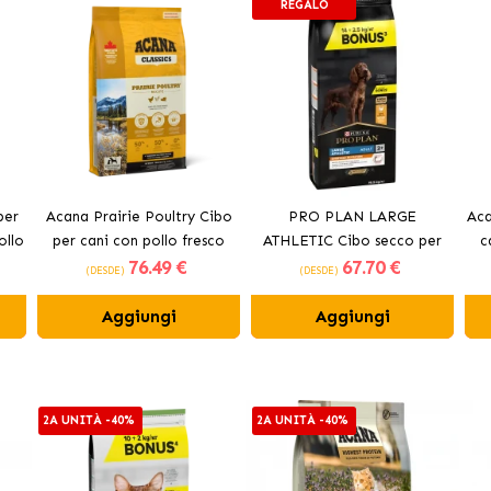
REGALO
per
Acana Prairie Poultry Cibo
PRO PLAN LARGE
Aca
ollo
per cani con pollo fresco
ATHLETIC Cibo secco per
c
76
.49 €
67
.70 €
cani con pollo
(DESDE)
(DESDE)
Aggiungi
Aggiungi
2A UNITÀ -40%
2A UNITÀ -40%