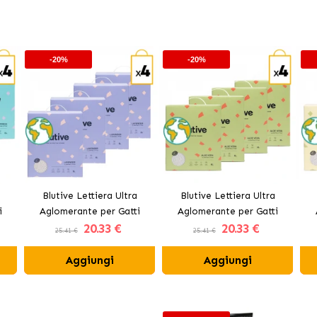
-20%
-20%
Blutive Lettiera Ultra
Blutive Lettiera Ultra
i
Aglomerante per Gatti
Aglomerante per Gatti
20
.33 €
20
.33 €
Aroma Lavanda
Aroma Aloe Vera
25.41 €
25.41 €
Aggiungi
Aggiungi