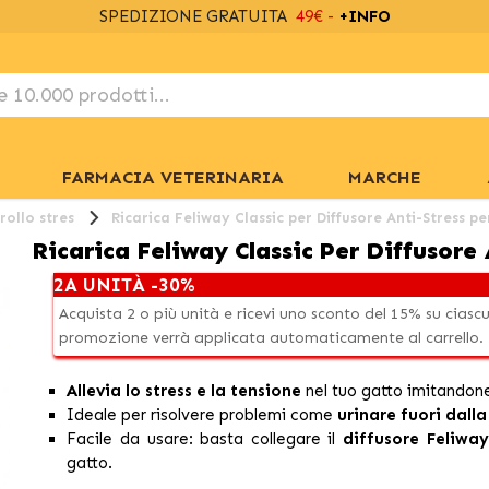
SPEDIZIONE GRATUITA
49€ -
+INFO
FARMACIA VETERINARIA
MARCHE
rollo stres
Ricarica Feliway Classic per Diffusore Anti-Stress pe
Ricarica Feliway Classic Per Diffusore 
2A UNITÀ -30%
Acquista 2 o più unità e ricevi uno sconto del 15% su ciasc
promozione verrà applicata automaticamente al carrello. 
Allevia lo stress e la tensione
nel tuo gatto imitandone
Ideale per risolvere problemi come
urinare fuori dalla
Facile da usare: basta collegare il
diffusore Feliway
gatto.