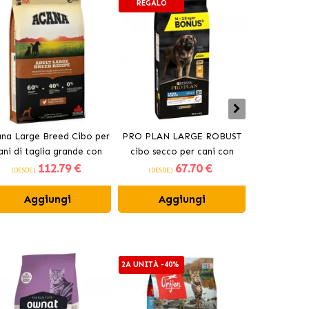
REGALO
na Large Breed Cibo per
PRO PLAN LARGE ROBUST
Crocchette O
ani di taglia grande con
cibo secco per cani con
cani anzi
112
.79 €
67
.70 €
pollo
pollo
(DESDE)
(DESDE)
(DESDE)
Aggiungi
Aggiungi
Ag
2A UNITÀ -40%
2A UNITÀ -4