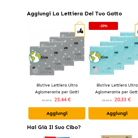
Aggiungi La Lettiera Del Tuo Gatto
-20%
Blutive Lettiera Ultra
Blutive Lettiera Ultra
Aglomerante per Gatti
Aglomerante per Gatt
23
.44 €
20
.33 €
Carbone Attivo
Aroma Fresh
29.29 €
25.41 €
Aggiungi
Aggiungi
Hai Già Il Suo Cibo?