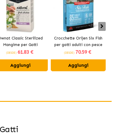
wnat Classic Sterilized
Crocchette Orijen Six Fish
Acana Indoo
Mangime per Gatti
per gatti adulti con pesce
adulti
61
.83 €
70
.59 €
Sterilizzati
(DESDE)
(DESDE)
(DESDE)
Aggiungi
Aggiungi
Ag
 Gatti