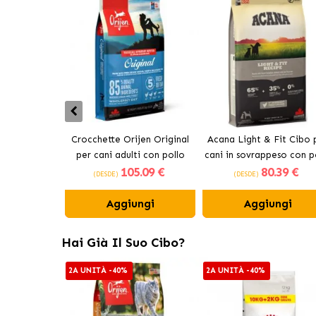
Crocchette Orijen Original
Acana Light & Fit Cibo 
per cani adulti con pollo
cani in sovrappeso con p
105
.09 €
80
.39 €
fresco
(DESDE)
(DESDE)
Aggiungi
Aggiungi
Hai Già Il Suo Cibo?
2A UNITÀ -40%
2A UNITÀ -40%