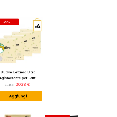
-20%
Blutive Lettiera Ultra
Aglomerante per Gatti
20
.33 €
Aroma Marsiglia
25.41 €
Aggiungi