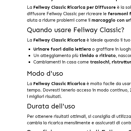
La
Feliway Classic Ricarica per Diffusore
è la so
diffusore Feliway Classic per ricreare le
feromoni f
aiuta a ridurre problemi come il
marcaggio con ur
Quando usare Feliway Classic?
La
Feliway Classic Ricarica
è ideale quando il tuo
Urinare fuori dalla lettiera
o graffiare in luogh
Un atteggiamento più
timido o ritirato
, nasco
Cambiamenti in casa come
traslochi, ristrutt
Modo d'uso
La
Feliway Classic Ricarica
è molto facile da usare
tempo. Dovresti tenerlo acceso in modo continuo,
i migliori risultati.
Durata dell'uso
Per ottenere risultati ottimali, si consiglia di utilizz
cambia la ricarica mensilmente e assicurati di contr