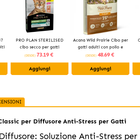
37
PRO PLAN STERILISED
Acana Wild Prairie Cibo per
O
lti
cibo secco per gatti
gatti adulti con pollo e
73
.19 €
48
.69 €
sterilizzati al salmone
tacchino
(DESDE)
(DESDE)
Aggiungi
Aggiungi
CENSIONI
lassic per Diffusore Anti-Stress per Gatti
Diffusore: Soluzione Anti-Stress per