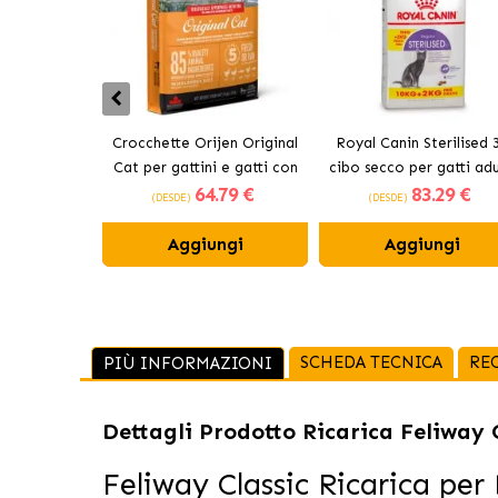
Crocchette Orijen Original
Royal Canin Sterilised 
Cat per gattini e gatti con
cibo secco per gatti adu
64
.79 €
83
.29 €
pollo
sterilizzati
(DESDE)
(DESDE)
Aggiungi
Aggiungi
SCHEDA TECNICA
RE
PIÙ INFORMAZIONI
Dettagli Prodotto
Ricarica Feliway C
Feliway Classic Ricarica per 