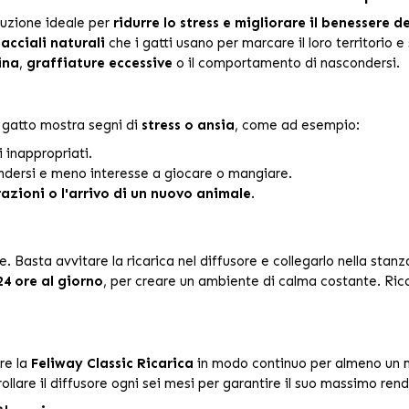
luzione ideale per
ridurre lo stress e migliorare il benessere d
acciali naturali
che i gatti usano per marcare il loro territorio e
ina
,
graffiature eccessive
o il comportamento di nascondersi.
 gatto mostra segni di
stress o ansia
, come ad esempio:
i inappropriati.
ndersi e meno interesse a giocare o mangiare.
urazioni o l'arrivo di un nuovo animale
.
. Basta avvitare la ricarica nel diffusore e collegarlo nella stan
24 ore al giorno
, per creare un ambiente di calma costante. Ric
are la
Feliway Classic Ricarica
in modo continuo per almeno un m
ollare il diffusore ogni sei mesi per garantire il suo massimo ren