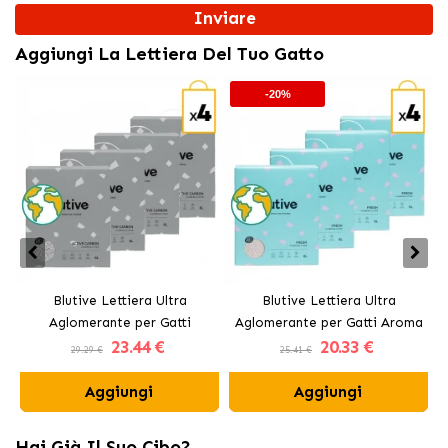
Inviare
Aggiungi La Lettiera Del Tuo Gatto
-20%
Blutive Lettiera Ultra
Blutive Lettiera Ultra
Aglomerante per Gatti
Aglomerante per Gatti Aroma
23
.44 €
20
.33 €
Carbone Attivo
Fresh
29.29 €
25.41 €
Aggiungi
Aggiungi
Hai Già Il Suo Cibo?