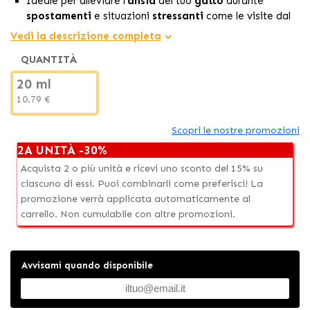
Ideale per alleviare l'
ansia
del tuo
gatto
durante
spostamenti
e situazioni
stressanti
come le visite dal
veterinario
.
Vedi la descrizione completa
Effettivo per trattare il
marcaggio con urina
e i
QUANTITÀ
grattamenti
all'interno della casa.
Piccolo
e pratico, perfetto per un
uso occasionale
o in
20 ml
viaggio
con 16 applicazioni.
10.79 €
Scopri le nostre promozioni
2A UNITÀ -30%
Acquista 2 o più unità e ricevi uno sconto del 15% su
ciascuno di essi. Puoi combinarli come preferisci! La
promozione verrà applicata automaticamente al
carrello. Non cumulabile con altre promozioni.
Avvisami quando disponibile