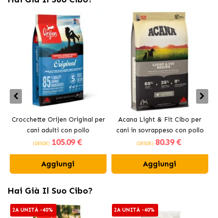
Crocchette Orijen Original per
Acana Light & Fit Cibo per
A
cani adulti con pollo
cani in sovrappeso con pollo
105
.09 €
80
.39 €
fresco
(DESDE)
(DESDE)
Aggiungi
Aggiungi
Hai Già Il Suo Cibo?
2A UNITÀ -40%
2A UNITÀ -40%