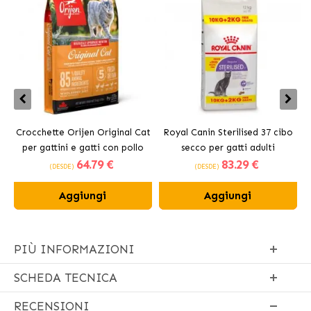
Crocchette Orijen Original Cat
Royal Canin Sterilised 37 cibo
per gattini e gatti con pollo
secco per gatti adulti
64
.79 €
83
.29 €
sterilizzati
(DESDE)
(DESDE)
Aggiungi
Aggiungi
PIÙ INFORMAZIONI
SCHEDA TECNICA
RECENSIONI