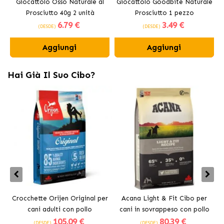
Giocattolo Osso Naturale al
Giocattolo Goodbite Naturale
Prosciutto 40g 2 unità
Prosciutto 1 pezzo
6
.79 €
3
.49 €
Comestibili 2 unità Ferplast
Commestibile Ferplast
(DESDE)
(DESDE)
Aggiungi
Aggiungi
Hai Già Il Suo Cibo?
Crocchette Orijen Original per
Acana Light & Fit Cibo per
A
cani adulti con pollo
cani in sovrappeso con pollo
105
.09 €
80
.39 €
fresco
(DESDE)
(DESDE)