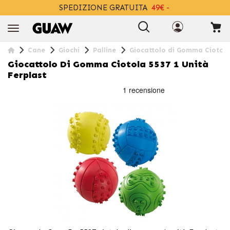
SPEDIZIONE GRATUITA
49€ -
+INFO
Cane
Giochi
Palline
Giocattolo di Gomma Ciotola 
Giocattolo Di Gomma Ciotola 5537 1 Unità
Ferplast