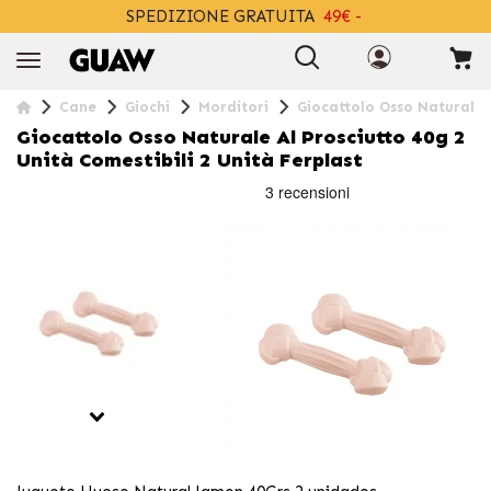
SPEDIZIONE GRATUITA
49€ -
+INFO
Cane
Giochi
Morditori
Giocattolo Osso Naturale a
Giocattolo Osso Naturale Al Prosciutto 40g 2
Unità Comestibili 2 Unità Ferplast