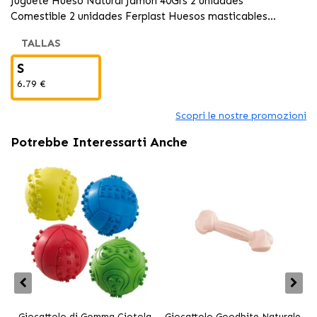
Juguete Hueso Natural Jamon 40Grs 2 unidades
Comestible 2 unidades Ferplast Huesos masticables
anudados para perros, pasatiempo ideal que satisface su
TALLAS
instinto de masticar.
S
6.79 €
Scopri le nostre promozioni
Potrebbe Interessarti Anche
Giocattolo di Gomma Ciotola
Giocattolo Goodbite Naturale