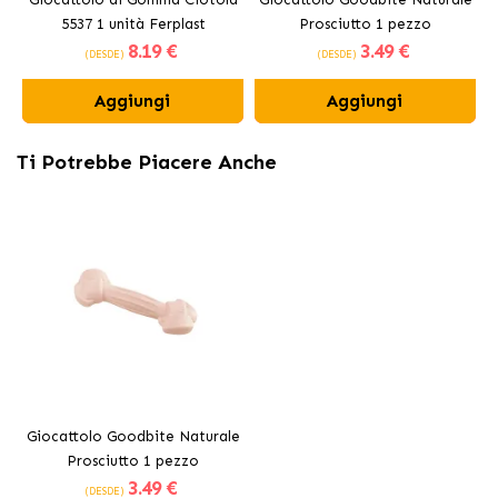
5537 1 unità Ferplast
Prosciutto 1 pezzo
8
.19 €
3
.49 €
Commestibile Ferplast
(DESDE)
(DESDE)
Aggiungi
Aggiungi
Ti Potrebbe Piacere Anche
Giocattolo Goodbite Naturale
Prosciutto 1 pezzo
3
.49 €
Commestibile Ferplast
(DESDE)