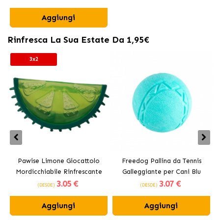
Aggiungi
Rinfresca La Sua Estate Da 1,95€
3x2
Pawise Limone Giocattolo
Freedog Pallina da Tennis
Mordicchiabile Rinfrescante
Galleggiante per Cani Blu
3
.05 €
3
.07 €
per Cani 12 cm
(DESDE)
(DESDE)
Aggiungi
Aggiungi