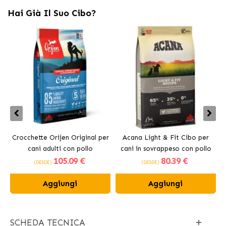
Hai Già Il Suo Cibo?
Crocchette Orijen Original per
Acana Light & Fit Cibo per
A
cani adulti con pollo
cani in sovrappeso con pollo
105
.09 €
80
.39 €
fresco
(DESDE)
(DESDE)
Aggiungi
Aggiungi
SCHEDA TECNICA