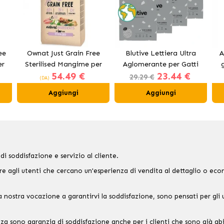
ee
Ownat Just Grain Free
Blutive Lettiera Ultra
A
er
Sterilised Mangime per
Aglomerante per Gatti
54.49 €
23.44 €
Gatti Sterilizzati
Carbone Attivo
29.29 €
(DA)
Aggiungi
Aggiungi
di soddisfazione e servizio al cliente.
 agli utenti che cercano un'esperienza di vendita al dettaglio o econom
la nostra vocazione a garantirvi la soddisfazione, sono pensati per gli 
zza sono garanzia di soddisfazione anche per i clienti che sono già a