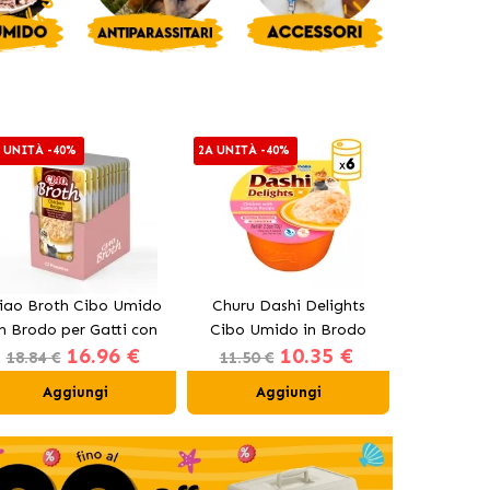
 UNITÀ -40%
2A UNITÀ -40%
2A UNITÀ -4
iao Broth Cibo Umido
Churu Dashi Delights
Churu Da
in Brodo per Gatti con
Cibo Umido in Brodo
Cibo Umi
16.96 €
10.35 €
Pollo
con Salmone
co
18.84 €
11.50 €
11.50 €
Aggiungi
Aggiungi
Ag