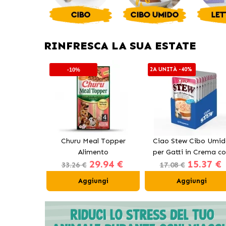
RINFRESCA LA SUA ESTATE
2A UNITÀ -40%
-10%
ti adulti,
Churu Meal Topper
Ciao Stew Cibo Umi
tonno da
Alimento
per Gatti in Crema c
3.72 €
29.94 €
15.37 €
complementare per cani
Pollo e Salmone
33.26 €
17.08 €
al manzo
ngi
Aggiungi
Aggiungi