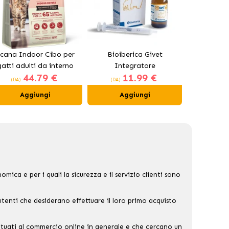
cana Indoor Cibo per
Bioiberica Givet
Crocchet
gatti adulti da interno
Integratore
Fish per g
44.79 €
11.99 €
7
Gastrointestinale per
p
(DA)
(DA)
(DA)
Cani e Gatti
Aggiungi
Aggiungi
Ag
ica e per i quali la sicurezza e il servizio clienti sono
utenti che desiderano effettuare il loro primo acquisto
bituati al commercio online in generale e che cercano un