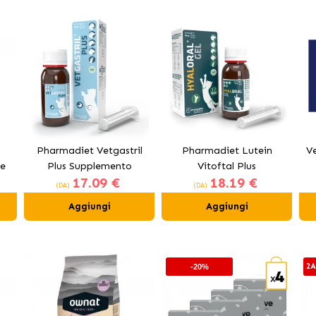
Pharmadiet Vetgastril
Pharmadiet Lutein
Ve
ne
Plus Supplemento
Vitoftal Plus
17.09 €
18.19 €
Digestivo per Cani e
Supplemento Oculare
(DA)
(DA)
Gatti
per Cani e Gatti
Aggiungi
Aggiungi
2A
-20%