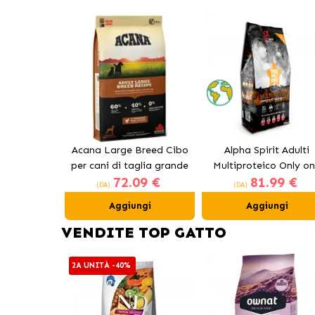
Acana Large Breed Cibo
Alpha Spirit Adulti
per cani di taglia grande
Multiproteico Only o
72.09 €
81.99 €
con pollo
(DA)
(DA)
Aggiungi
Aggiungi
VENDITE TOP GATTO
2A UNITÀ -40%