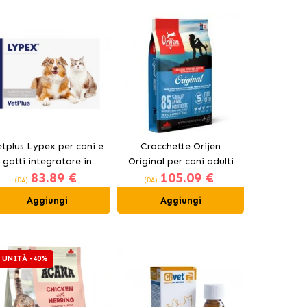
-10%
tplus Lypex per cani e
Crocchette Orijen
Cibo Far
gatti integratore in
Original per cani adulti
Ancestral
83.89 €
105.09 €
7
capsule
con pollo
Maxi per 
(DA)
(DA)
(DA)
Aggiungi
Aggiungi
Ag
 UNITÀ -40%
2A UNITÀ -4