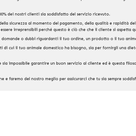
0% dei nostri clienti sia soddisfatto del servizio ricevuto.
 della sicurezza al momento del pagamento, della qualità e rapidità del 
ssere irreprensibili perché questo è ciò che che il cliente si aspetta 
 domande o dubbi riguardanti il ​​tuo ordine, un prodotto o il tuo ani
ti di cui il tuo animale domestico ha bisogno, sia per fornirgli una diet
 sia impossibile garantire un buon servizio al cliente ed è questa filo
ine e faremo del nostro meglio per assicurarci che tu sia sempre soddisf