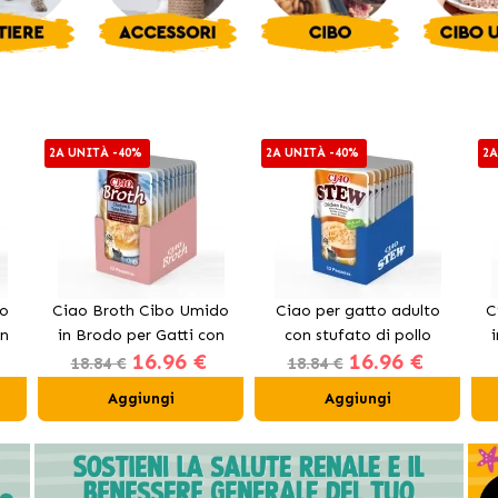
2A UNITÀ -40%
2A UNITÀ -40%
2A
do
Ciao Broth Cibo Umido
Ciao per gatto adulto
C
on
in Brodo per Gatti con
con stufato di pollo
16.96 €
16.96 €
Pollo e Tonno
12x40gr
18.84 €
18.84 €
Aggiungi
Aggiungi