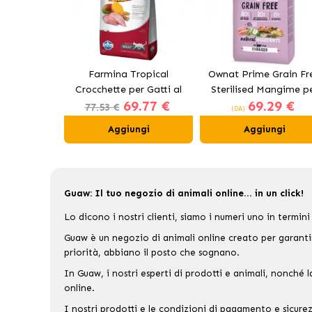
Farmina Tropical
Ownat Prime Grain Fr
Crocchette per Gatti al
Sterilised Mangime p
69.77 €
69.29 €
Pollo
Gatti Sterilizzati
77.53 €
(DA)
Aggiungi
Aggiungi
Guaw: Il tuo negozio di animali online... in un click!
Lo dicono i nostri clienti, siamo i numeri uno in termini 
Guaw è un negozio di animali online creato per garantire
priorità, abbiano il posto che sognano.
In Guaw, i nostri esperti di prodotti e animali, nonché 
online.
I nostri prodotti e le condizioni di pagamento e sicure