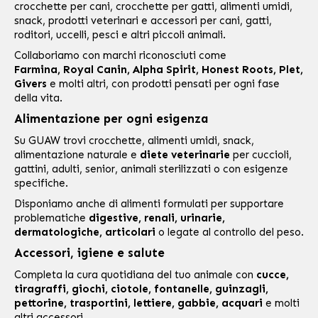
crocchette per cani
,
crocchette per gatti
,
alimenti umidi
,
snack, prodotti veterinari e accessori per cani, gatti,
roditori, uccelli, pesci e altri piccoli animali.
Collaboriamo con marchi riconosciuti come
Farmina
,
Royal Canin
,
Alpha Spirit
,
Honest Roots
,
Plet
,
Givers
e molti altri, con prodotti pensati per ogni fase
della vita.
Alimentazione per ogni esigenza
Su GUAW trovi crocchette, alimenti umidi, snack,
alimentazione naturale e
diete veterinarie
per
cuccioli
,
gattini
, adulti, senior, animali sterilizzati o con esigenze
specifiche.
Disponiamo anche di alimenti formulati per supportare
problematiche
digestive, renali, urinarie,
dermatologiche, articolari
o legate al controllo del peso.
Accessori, igiene e salute
Completa la cura quotidiana del tuo animale con
cucce,
tiragraffi, giochi, ciotole, fontanelle, guinzagli,
pettorine, trasportini, lettiere, gabbie, acquari
e molti
altri accessori.