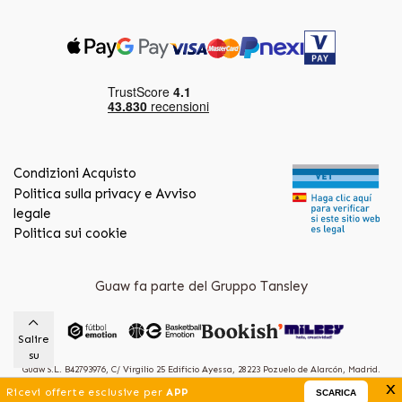
Condizioni Acquisto
Politica sulla privacy e Avviso
legale
Politica sui cookie
Guaw fa parte del Gruppo Tansley
Salire
su
Guaw S.L. B42793976, C/ Virgilio 25 Edificio Ayessa, 28223 Pozuelo de Alarcón, Madrid.
x
(Spain)
Ricevi offerte esclusive per
APP
SCARICA