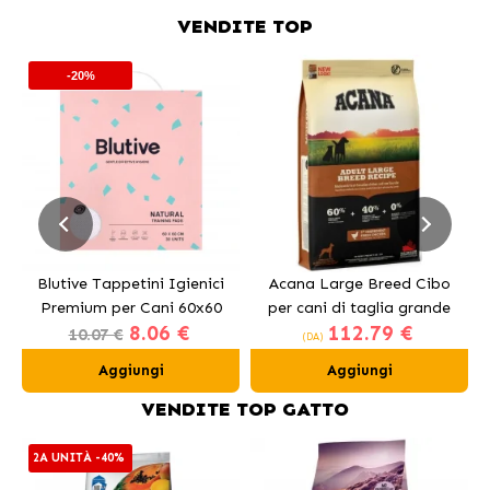
VENDITE TOP
-20%
Blutive Tappetini Igienici
Acana Large Breed Cibo
Premium per Cani 60x60
per cani di taglia grande
8.06 €
112.79 €
cm
con pollo
10.07 €
(DA)
Aggiungi
Aggiungi
VENDITE TOP GATTO
2A UNITÀ -40%