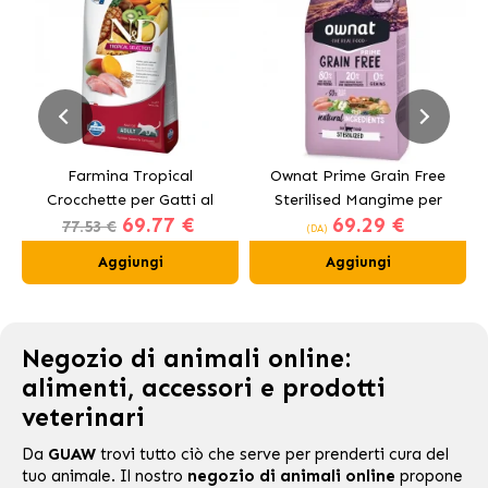
Farmina Tropical
Ownat Prime Grain Free
Crocchette per Gatti al
Sterilised Mangime per
69.77 €
69.29 €
Pollo
Gatti Sterilizzati
77.53 €
(DA)
Aggiungi
Aggiungi
Negozio di animali online:
alimenti, accessori e prodotti
veterinari
Da
GUAW
trovi tutto ciò che serve per prenderti cura del
tuo animale. Il nostro
negozio di animali online
propone