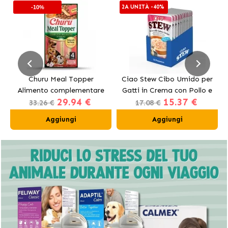
2A UNITÀ -40%
-10%
Churu Meal Topper
Ciao Stew Cibo Umido per
Alimento complementare
Gatti in Crema con Pollo e
29.94 €
15.37 €
per cani al manzo
Salmone
33.26 €
17.08 €
Aggiungi
Aggiungi