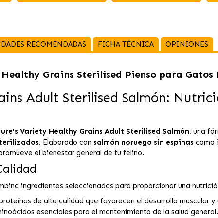
IDADES RECOMENDADAS
FICHA TÉCNICA
OPINIONES
 Healthy Grains Sterilised Pienso para Gatos 
ains Adult Sterilised Salmón: Nutri
ure's Variety Healthy Grains Adult Sterilised Salmón
, una fó
terilizados
. Elaborado con
salmón noruego sin espinas
como i
romueve el bienestar general de tu felino.
Calidad
bina ingredientes seleccionados para proporcionar una nutrició
 proteínas de alta calidad que favorecen el desarrollo muscular y 
inoácidos esenciales para el mantenimiento de la salud general.