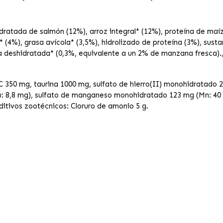
dratada de salmón (12%), arroz integral* (12%), proteína de maí
 (4%), grasa avícola* (3,5%), hidrolizado de proteína (3%), sust
 deshidratada* (0,3%, equivalente a un 2% de manzana fresca).,
 350 mg, taurina 1000 mg, sulfato de hierro(II) monohidratado 26
u: 8,8 mg), sulfato de manganeso monohidratado 123 mg (Mn: 40 
Aditivos zootécnicos: Cloruro de amonio 5 g.