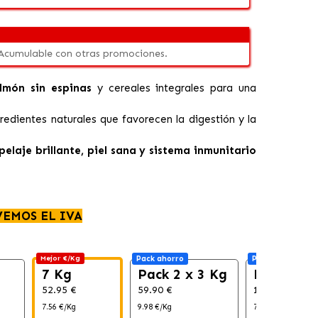
 Acumulable con otras promociones.
lmón sin espinas
y cereales integrales para una
gredientes naturales que favorecen la digestión y la
pelaje brillante, piel sana y sistema inmunitario
VEMOS EL IVA
Mejor €/Kg
Pack ahorro
Pack ahorro
7 Kg
Pack 2 x 3 Kg
Pack 2 x 
52.95 €
59.90 €
105.90 €
7.56 €/Kg
9.98 €/Kg
7.56 €/Kg