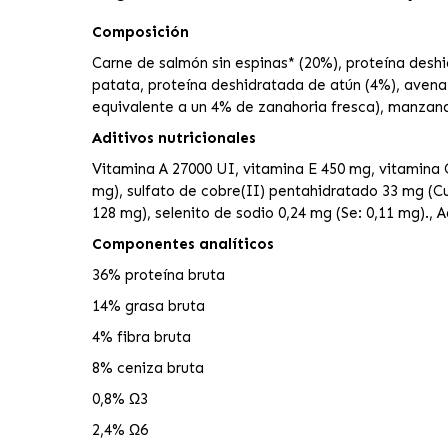
Composición
Carne de salmón sin espinas* (20%), proteína deshi
patata, proteína deshidratada de atún (4%), avena*
equivalente a un 4% de zanahoria fresca), manzana
Aditivos nutricionales
Vitamina A 27000 UI, vitamina E 450 mg, vitamina C
mg), sulfato de cobre(II) pentahidratado 33 mg (C
128 mg), selenito de sodio 0,24 mg (Se: 0,11 mg)., 
Componentes analíticos
36% proteína bruta
14% grasa bruta
4% fibra bruta
8% ceniza bruta
0,8% Ω3
2,4% Ω6