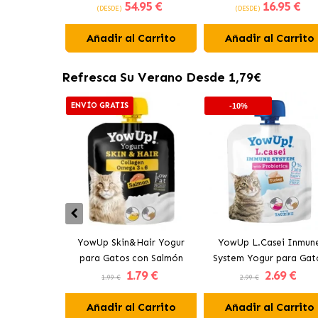
54
.95 €
16
.95 €
Esterilizados con Pollo
para Gatos con Buey y P
(DESDE)
(DESDE)
Campero
Añadir al Carrito
Añadir al Carrito
Refresca Su Verano Desde 1,79€
ENVÍO GRATIS
-10%
YowUp Skin&Hair Yogur
YowUp L.Casei Inmun
para Gatos con Salmón
System Yogur para Gat
1
.79 €
2
.69 €
con Pavo
1.99 €
2.99 €
Añadir al Carrito
Añadir al Carrito