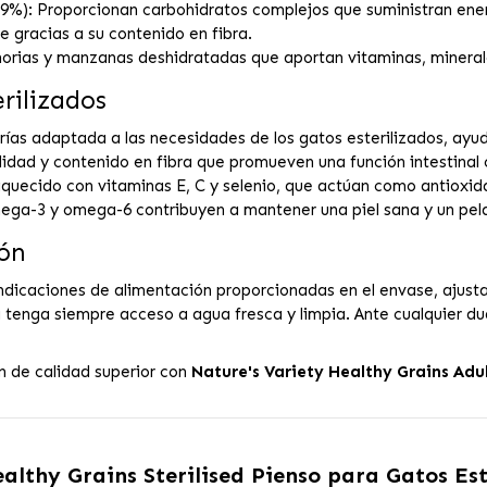
 (9%): Proporcionan carbohidratos complejos que suministran ene
e gracias a su contenido en fibra.
horias y manzanas deshidratadas que aportan vitaminas, minerale
rilizados
orías adaptada a las necesidades de los gatos esterilizados, ayu
ilidad y contenido en fibra que promueven una función intestinal
riquecido con vitaminas E, C y selenio, que actúan como antioxid
ega-3 y omega-6 contribuyen a mantener una piel sana y un pelaj
ón
indicaciones de alimentación proporcionadas en el envase, ajusta
 tenga siempre acceso a agua fresca y limpia. Ante cualquier du
n de calidad superior con
Nature's Variety Healthy Grains Adul
althy Grains Sterilised Pienso para Gatos Es