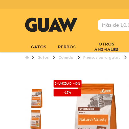
OTROS
GATOS
PERROS
ANIMALES
Gatos
Comida
Piensos para gatos
2ª UNIDAD -40%
-15%