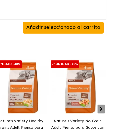
Añadir seleccionado al carrito
 UNIDAD -40%
2ª UNIDAD -40%
2ª UNIDAD -4
ature's Variety Healthy
Nature's Variety No Grain
Nature´s V
rains Adult Pienso para
Adult Pienso para Gatos con
Sterilised P