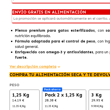
ENVÍO GRATIS EN ALIMENTACIÓN
La promoción se aplicará automáticamente en el carrito.
Pienso premium para gatos esterilizados
, con
sa
nutrición equilibrada.
Fórmula adaptada para el control de peso
, con in
salud general.
Enriquecido con omega-3 y antioxidantes
, para un
fuerte
.
Ver descripción completa
COMPRA TU ALIMENTACIÓN SECA Y TE DEVOL
PESO
Pack ahorro
1,25 Kg
Pack 2 x 1,25 Kg
3 Kg
14.19 €
28.38 €
29.95 €
11.35 €/Kg
11.35 €/Kg
9.98 €/Kg