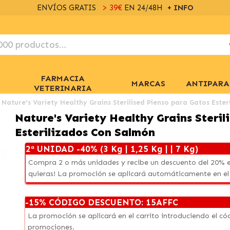
ENVÍOS GRATIS
> 39€
EN 24/48H
+ INFO
FARMACIA
MARCAS
ANTIPARA
VETERINARIA
Nature's Variety Healthy Grains Sterilised Pienso para Gatos Este
Nature's Variety Healthy Grains Steril
Esterilizados Con Salmón
2ª UNIDAD -40% (3 Kg | 1,25 Kg | | 7 Kg)
Compra 2 o más unidades y recibe un descuento del 20% e
quieras! La promoción se aplicará automáticamente en el
-15% CÓDIGO DESCUENTO: 15AFFC
La promoción se aplicará en el carrito introduciendo el 
promociones.