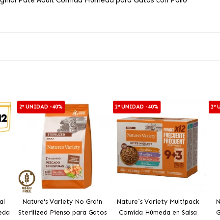
2ª UNIDAD -40%
2ª UNIDAD -40%
2ª
al
Nature's Variety No Grain
Nature´s Variety Multipack
N
eda
Sterilized Pienso para Gatos
Comida Húmeda en Salsa
G