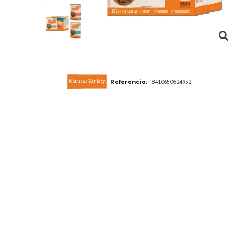
Referencia:
8410650624952