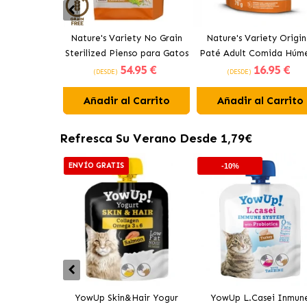
Nature's Variety No Grain
Nature's Variety Origin
Sterilized Pienso para Gatos
Paté Adult Comida Húm
54
.95 €
16
.95 €
Esterilizados con Pollo
para Gatos con Buey y P
(DESDE)
(DESDE)
Campero
Añadir al Carrito
Añadir al Carrito
Refresca Su Verano Desde 1,79€
ENVÍO GRATIS
-10%
YowUp Skin&Hair Yogur
YowUp L.Casei Inmun