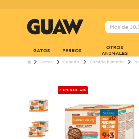
OTROS
GATOS
PERROS
ANIMALES
Gatos
Comida
Comida húmeda
Na
2ª UNIDAD -40%