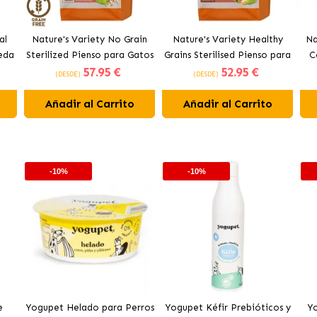
al
Nature's Variety No Grain
Nature's Variety Healthy
Na
eda
Sterilized Pienso para Gatos
Grains Sterilised Pienso para
C
57
.95 €
52
.95 €
ollo
Esterilizados con Salmón
Gatos Esterilizados con
par
(DESDE)
(DESDE)
Noruego
Salmón
Añadir al Carrito
Añadir al Carrito
-10%
-10%
e
Yogupet Helado para Perros
Yogupet Kéfir Prebióticos y
Yo