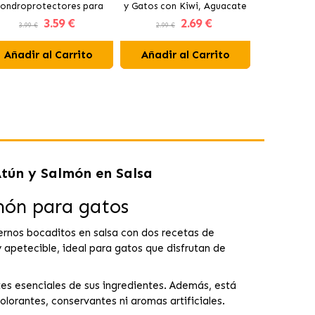
ondroprotectores para
y Gatos con Kiwi, Aguacate
Natural con
3
.59 €
2
.69 €
rros y Gatos con Pera y
y Manzana
para Pe
3.99 €
2.99 €
3.99 €
Zanahoria
Añadir al Carrito
Añadir al Carrito
Añadir 
tún y Salmón en Salsa
món para gatos
ernos bocaditos en salsa con dos recetas de
 apetecible, ideal para gatos que disfrutan de
tes esenciales de sus ingredientes. Además, está
lorantes, conservantes ni aromas artificiales.