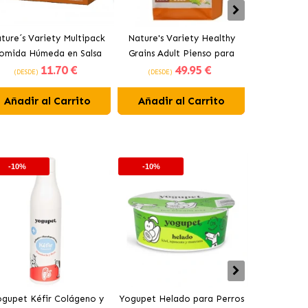
ture´s Variety Multipack
Nature's Variety Healthy
Nature's V
omida Húmeda en Salsa
Grains Adult Pienso para
Adult Piens
11
.70 €
49
.95 €
a Gatos con Pollo, Pavo,
Gatos con Pollo
Salmó
(DESDE)
(DESDE)
(DESDE)
Atún y Salmón
Añadir al Carrito
Añadir al Carrito
Añadir 
-10%
-10%
-10%
gupet Kéfir Colágeno y
Yogupet Helado para Perros
Yogupet Ga