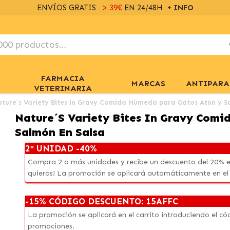
ENVÍOS GRATIS
> 39€
EN 24/48H
+ INFO
FARMACIA
MARCAS
ANTIPARA
VETERINARIA
ture´s Variety Bites in Gravy Comida Húmeda para Gatos Atún y S
Nature´s Variety Bites In Gravy Com
Salmón En Salsa
2ª UNIDAD -40%
Compra 2 o más unidades y recibe un descuento del 20% e
quieras! La promoción se aplicará automáticamente en el
-15% CÓDIGO DESCUENTO: 15AFFC
La promoción se aplicará en el carrito introduciendo el 
promociones.