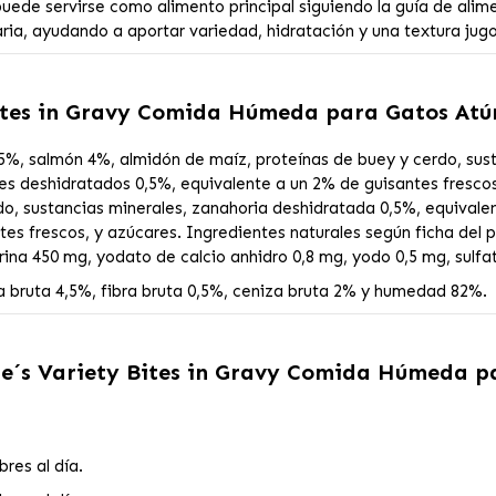
uede servirse como alimento principal siguiendo la guía de al
ria, ayudando a aportar variedad, hidratación y una textura jugos
ites in Gravy Comida Húmeda para Gatos Atú
%, salmón 4%, almidón de maíz, proteínas de buey y cerdo, sust
tes deshidratados 0,5%, equivalente a un 2% de guisantes fresco
o, sustancias minerales, zanahoria deshidratada 0,5%, equivalen
es frescos, y azúcares. Ingredientes naturales según ficha del p
rina 450 mg, yodato de calcio anhidro 0,8 mg, yodo 0,5 mg, sulf
a bruta 4,5%, fibra bruta 0,5%, ceniza bruta 2% y humedad 82%.
e´s Variety Bites in Gravy Comida Húmeda pa
res al día.