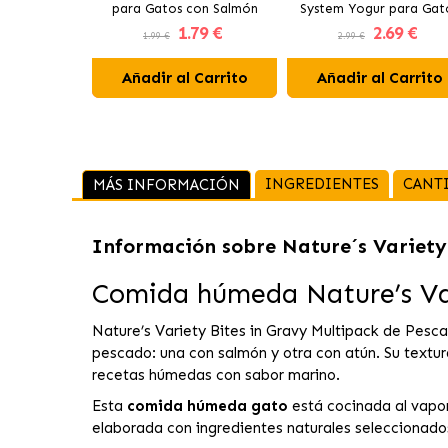
para Gatos con Salmón
System Yogur para Gat
1
.79 €
2
.69 €
con Pavo
1.99 €
2.99 €
Añadir al Carrito
Añadir al Carrito
INGREDIENTES
CANT
MÁS INFORMACIÓN
Información sobre
Nature´s Variet
Comida húmeda Nature’s Var
Nature’s Variety Bites in Gravy Multipack de Pesc
pescado: una con salmón y otra con atún. Su textur
recetas húmedas con sabor marino.
Esta
comida húmeda gato
está cocinada al vapor
elaborada con ingredientes naturales seleccionados