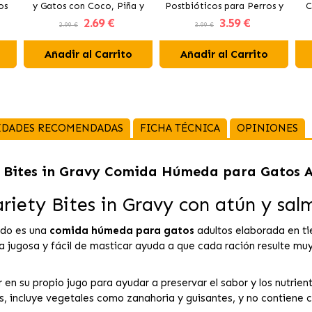
os
y Gatos con Coco, Piña y
Postbióticos para Perros y
C
2
.69 €
3
.59 €
Plátano
Gatos con Arándanos y
Pe
2.99 €
3.99 €
Brócoli
Añadir al Carrito
Añadir al Carrito
IDADES RECOMENDADAS
FICHA TÉCNICA
OPINIONES
y Bites in Gravy Comida Húmeda para Gatos A
iety Bites in Gravy con atún y sal
ado es una
comida húmeda para gatos
adultos elaborada en ti
a jugosa y fácil de masticar ayuda a que cada ración resulte muy
 en su propio jugo para ayudar a preservar el sabor y los nutrien
, incluye vegetales como zanahoria y guisantes, y no contiene co