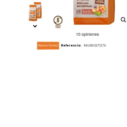
Referencia:
8410650271576