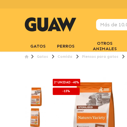
OTROS
GATOS
PERROS
ANIMALES
Gatos
Comida
Piensos para gatos
2ª UNIDAD -40%
-15%