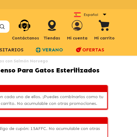
Español
Contáctanos
Tiendas
Mi cuenta
Mi carrito
SITARIOS
VERANO
OFERTAS
ados con Salmón Noruego
ienso Para Gatos Esterilizados
n cada uno de ellos. ¡Puedes combinarlos como tu
 carrito. No acumulable con otras promociones.
código de cupón: 15AFFC. No acumulable con otras