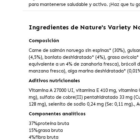
para mantenerse saludable y activo. ¡Haz que tu gat
Ingredientes de
Nature's Variety N
Composición
Carne de salmón noruego sin espinas* (30%), guisa
(4,5%), boniato deshidratado* (4%), grasa avícola* 
equivalente a un 4% de zanahoria fresca), brócoli 
manzana fresca), alga marina deshidratada* (0,01%
Aditivos nutricionales
Vitamina A 27000 UI, vitamina E 410 mg, vitamina C
mg), sulfato de cobre(II) pentahidratado 33 mg (C
128 mg), selenito de sodio 0,24 mg (Se: 0,11 mg)., 
Componentes analíticos
37%
proteína bruta
15%
grasa bruta
4%
fibra bruta