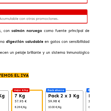
 Acumulable con otras promociones.
os, con
salmón noruego
como fuente principal de
 una
digestión saludable
en gatos con sensibilidad
cen un pelaje brillante y un sistema inmunológico
VEMOS EL IVA
Mejor €/Kg
Pack ahorro
Pack ahorro
Kg
7 Kg
Pack 2 x 3 Kg
Pack 2 x 
57.95 €
59.98 €
115.90 €
8.28 €/Kg
10.00 €/Kg
8.28 €/Kg