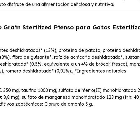
o disfrute de una alimentación deliciosa y nutritiva!
o Grain Sterilized Pienso para Gatos Esteril
ntes deshidratados* (13%), proteína de patata, proteína deshid
(3%), fibra de guisante*, raíz de achicoria deshidratada*, susta
deshidratado* (0,5%, equivalente a un 4% de brócoli fresco), ma
), romero deshidratado* (0,01%)., *Ingredientes naturales
 350 mg, taurina 1000 mg, sulfato de hierro(II) monohidratado 26
u: 8,8 mg), sulfato de manganeso monohidratado 123 mg (Mn: 40 
Aditivos zootécnicos: Cloruro de amonio 5 g.