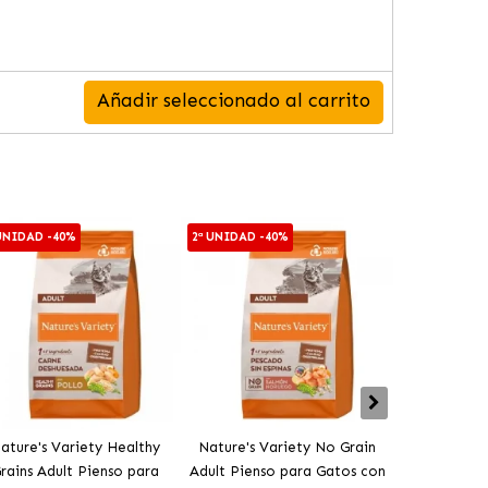
Añadir seleccionado al carrito
 UNIDAD -40%
2ª UNIDAD -40%
2ª UNIDAD -4
ature's Variety Healthy
Nature's Variety No Grain
Nature´s V
rains Adult Pienso para
Adult Pienso para Gatos con
Sterilised P