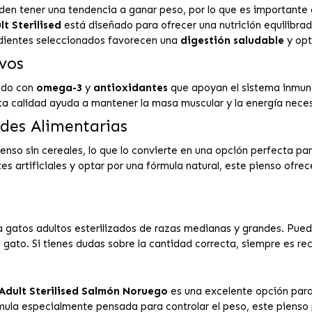
eden tener una tendencia a ganar peso, por lo que es importante 
t Sterilised
está diseñado para ofrecer una nutrición equilibra
edientes seleccionados favorecen una
digestión saludable
y opt
ivos
cido con
omega-3
y
antioxidantes
que apoyan el sistema inmun
alta calidad ayuda a mantener la masa muscular y la energía neces
ades Alimentarias
nso sin cereales, lo que lo convierte en una opción perfecta pa
entes artificiales y optar por una fórmula natural, este pienso of
atos adultos esterilizados de razas medianas y grandes. Puedes
u gato. Si tienes dudas sobre la cantidad correcta, siempre es re
 Adult Sterilised Salmón Noruego
es una excelente opción para 
órmula especialmente pensada para controlar el peso, este piens