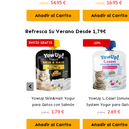
54
.95 €
16
.95 €
Esterilizados con Pollo
para Gatos con Buey y P
(DESDE)
(DESDE)
Campero
Añadir al Carrito
Añadir al Carrito
Refresca Su Verano Desde 1,79€
ENVÍO GRATIS
-10%
YowUp Skin&Hair Yogur
YowUp L.Casei Inmun
para Gatos con Salmón
System Yogur para Gat
1
.79 €
2
.69 €
con Pavo
1.99 €
2.99 €
Añadir al Carrito
Añadir al Carrito