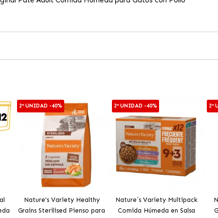
2ª UNIDAD -40%
2ª UNIDAD -40%
2ª
al
Nature's Variety Healthy
Nature´s Variety Multipack
N
eda
Grains Sterilised Pienso para
Comida Húmeda en Salsa
G