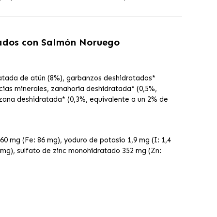
izados con Salmón Noruego
ratada de atún (8%), garbanzos deshidratados*
ncias minerales, zanahoria deshidratada* (0,5%,
nzana deshidratada* (0,3%, equivalente a un 2% de
0 mg (Fe: 86 mg), yoduro de potasio 1,9 mg (I: 1,4
mg), sulfato de zinc monohidratado 352 mg (Zn: