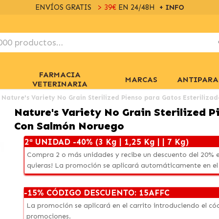
ENVÍOS GRATIS
> 39€
EN 24/48H
+ INFO
FARMACIA
MARCAS
ANTIPARA
VETERINARIA
Nature's Variety No Grain Sterilized Pienso para Gatos Esteriliz
Nature's Variety No Grain Sterilized P
Con Salmón Noruego
2ª UNIDAD -40% (3 Kg | 1,25 Kg | | 7 Kg)
Compra 2 o más unidades y recibe un descuento del 20% e
quieras! La promoción se aplicará automáticamente en el
-15% CÓDIGO DESCUENTO: 15AFFC
La promoción se aplicará en el carrito introduciendo el 
promociones.