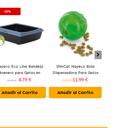
-20%
-20%
ayeco Eco Line Bandeja
SlimCat Nayeco Bola
Nayeco Fil
Arenero para Gatos en
Dispensadora Para Gatos
le
8
.79 €
11
.99 €
Colores Surtidos
Verde 8 Cm
10.99 €
(DESDE)
1.99 €
Añadir al Carrito
Añadir al Carrito
Añadir 