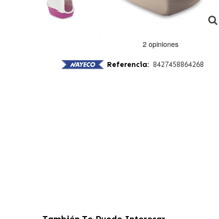
Referencia:
8427458864268
También Te Puede Interesar