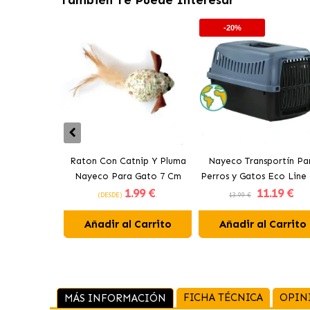
-20%
Raton Con Catnip Y Pluma
Nayeco Transportín Pa
Nayeco Para Gato 7 Cm
Perros y Gatos Eco Line
1
.99 €
11
.19 €
Plástico Reciclado Colo
(DESDE)
13.99 €
Surtidos
Añadir al Carrito
Añadir al Carrito
FICHA TÉCNICA
OPIN
MÁS INFORMACIÓN