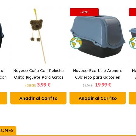
-20%
ra
Nayeco Caña Con Peluche
Nayeco Eco Line Arenero
N
 con
Osito Juguete Para Gatos
Cubierto para Gatos en
3
.99 €
19
.99 €
res
Colores Surtidos
(DESDE)
24.99 €
Añadir al Carrito
Añadir al Carrito
IONES