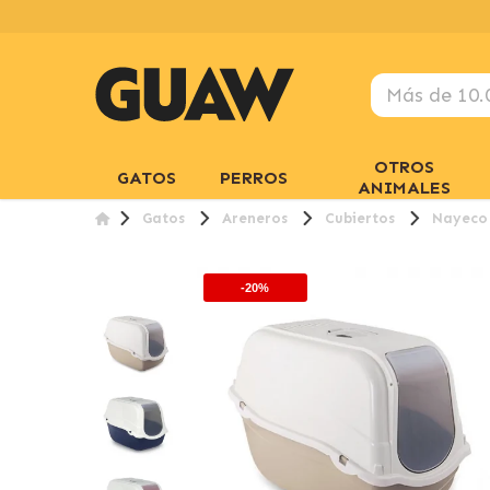
OTROS
GATOS
PERROS
ANIMALES
Gatos
Areneros
Cubiertos
Nayeco 
-20%