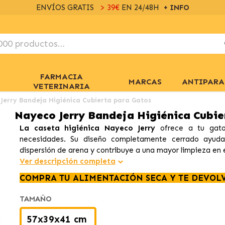
ENVÍOS GRATIS
> 39€
EN 24/48H
+ INFO
FARMACIA
MARCAS
ANTIPARA
VETERINARIA
Jerry Bandeja Higiénica Cubierta para Gatos
Nayeco Jerry Bandeja Higiénica Cubie
La caseta higiénica Nayeco Jerry
ofrece a tu gato
necesidades. Su diseño completamente cerrado ayuda
dispersión de arena y contribuye a una mayor limpieza en e
Ver descripción completa
COMPRA TU ALIMENTACIÓN SECA Y TE DEVOL
TAMAÑO
57x39x41 cm