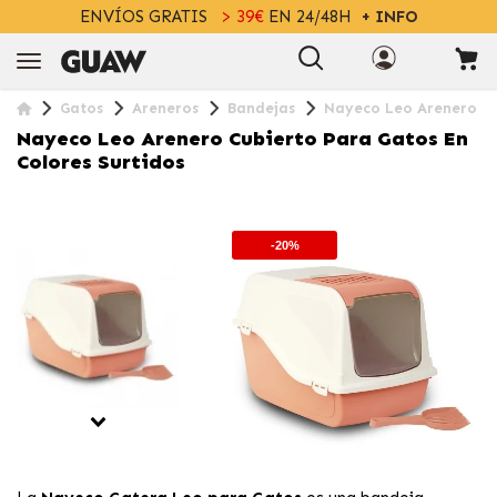
ENVÍOS GRATIS
> 39€
EN 24/48H
+ INFO
Gatos
Areneros
Bandejas
Nayeco Leo Arenero Cu
Nayeco Leo Arenero Cubierto Para Gatos En
Colores Surtidos
-20%