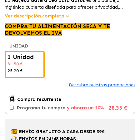
La
Nayeco Gatera Leo para Gatos
es una bandeja
higiénica cubierta diseñada para ofrecer privacidad,
limpieza y comodidad. Su estructura cerrada ayuda a
Ver descripción completa
contener la arena y controlar los olores, mientras que el
COMPRA TU ALIMENTACIÓN SECA Y TE
filtro incorporado y la pala recogedora incluida facilitan el
DEVOLVEMOS EL IVA
mantenimiento diario del arenero.
UNIDAD
1 Unidad
31.50 €
25.20 €
Descubre nuestras promociones
Compra recurrente
28.35 €
Programa tu compra
y ahorra un 10%
ENVÍO GRATUITO A CASA DESDE 39€
ENVÍOS EN 24/48 HORAS