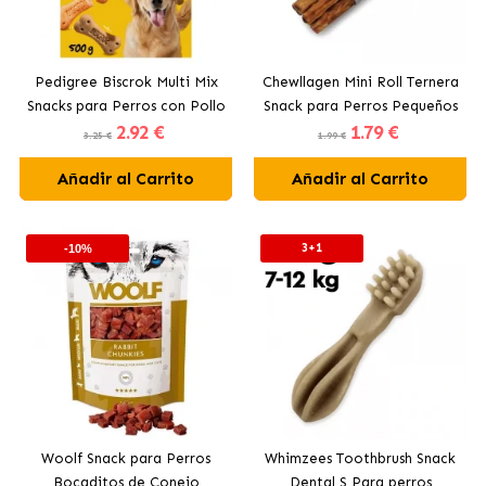
Pedigree Biscrok Multi Mix
Chewllagen Mini Roll Ternera
Snacks para Perros con Pollo
Snack para Perros Pequeños
2
.92 €
1
.79 €
Buey y Cordero
con Colágeno
3.25 €
1.99 €
Añadir al Carrito
Añadir al Carrito
3+1
-10%
Woolf Snack para Perros
Whimzees Toothbrush Snack
Bocaditos de Conejo
Dental S Para perros