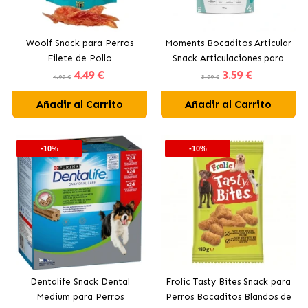
Woolf Snack para Perros
Moments Bocaditos Articular
Filete de Pollo
Snack Articulaciones para
4
.49 €
3
.59 €
Perros
4.99 €
3.99 €
Añadir al Carrito
Añadir al Carrito
-10%
-10%
Dentalife Snack Dental
Frolic Tasty Bites Snack para
Medium para Perros
Perros Bocaditos Blandos de