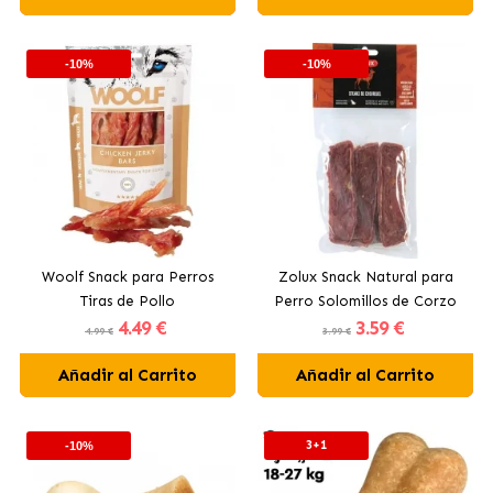
-10%
-10%
Woolf Snack para Perros
Zolux Snack Natural para
Tiras de Pollo
Perro Solomillos de Corzo
4
.49 €
3
.59 €
4.99 €
3.99 €
Añadir al Carrito
Añadir al Carrito
3+1
-10%