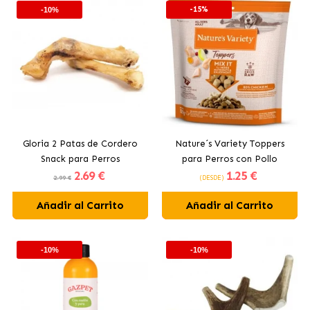
-15%
-10%
Gloria 2 Patas de Cordero
Nature´s Variety Toppers
Snack para Perros
para Perros con Pollo
2
.69 €
1
.25 €
2.99 €
(DESDE)
Añadir al Carrito
Añadir al Carrito
-10%
-10%