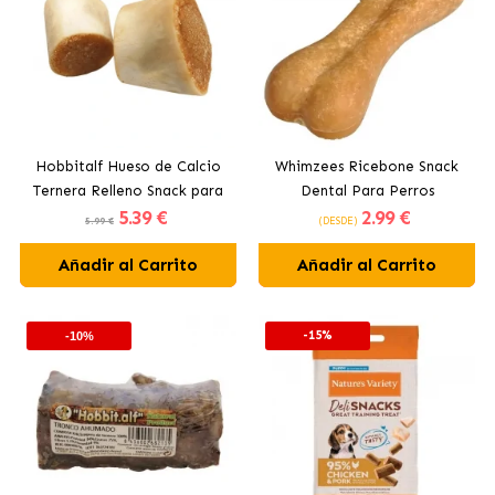
Hobbitalf Hueso de Calcio
Whimzees Ricebone Snack
Ternera Relleno Snack para
Dental Para Perros
5
.39 €
2
.99 €
Perros
5.99 €
(DESDE)
Añadir al Carrito
Añadir al Carrito
-15%
-10%