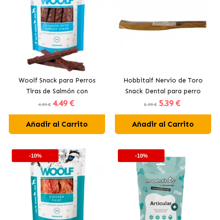
Woolf Snack para Perros
Hobbitalf Nervio de Toro
Tiras de Salmón con
Snack Dental para perro
4
.49 €
5
.39 €
Zanahoria
4.99 €
5.99 €
Añadir al Carrito
Añadir al Carrito
-10%
-10%