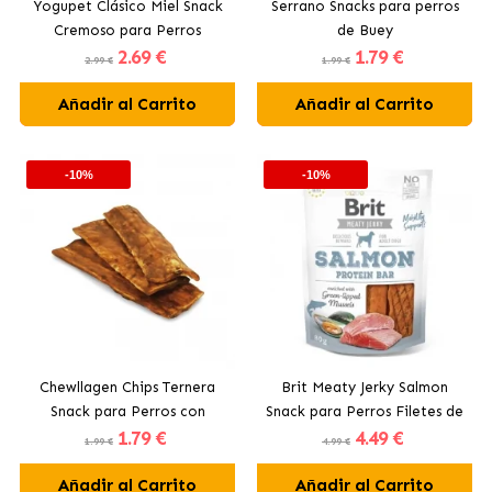
Yogupet Clásico Miel Snack
Serrano Snacks para perros
Cremoso para Perros
de Buey
2
.69 €
1
.79 €
2.99 €
1.99 €
Añadir al Carrito
Añadir al Carrito
-10%
-10%
Chewllagen Chips Ternera
Brit Meaty Jerky Salmon
Snack para Perros con
Snack para Perros Filetes de
1
.79 €
4
.49 €
Colágeno
Salmón
1.99 €
4.99 €
Añadir al Carrito
Añadir al Carrito