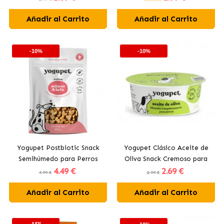
Añadir al Carrito
Añadir al Carrito
-10%
-10%
Yogupet Postbiotic Snack
Yogupet Clásico Aceite de
Semihúmedo para Perros
Oliva Snack Cremoso para
4
.49 €
2
.69 €
con Salmón y Kéfir
Perros
4.99 €
2.99 €
Añadir al Carrito
Añadir al Carrito