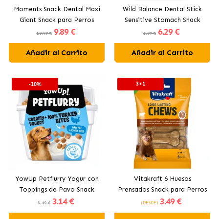
Moments Snack Dental Maxi
Wild Balance Dental Stick
Giant Snack para Perros
Sensitive Stomach Snack
9
.89 €
6
.29 €
Grandes y Gigantes
Dental para Perros Medianos
10.99 €
6.99 €
Añadir al Carrito
Añadir al Carrito
3+1
-10%
YowUp Petflurry Yogur con
Vitakraft 6 Huesos
Toppings de Pavo Snack
Prensados Snack para Perros
3
.14 €
3
.49 €
para Perros
Medianos
3.49 €
(DESDE)