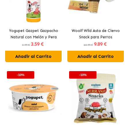
Yogupet Gazpet Gazpacho
Woolf Wild Asta de Ciervo
Natural con Melón y Pera
Snack para Perros
3
.59 €
9
.89 €
para Perros y Gatos
3.99 €
10.99 €
Añadir al Carrito
Añadir al Carrito
-10%
-10%