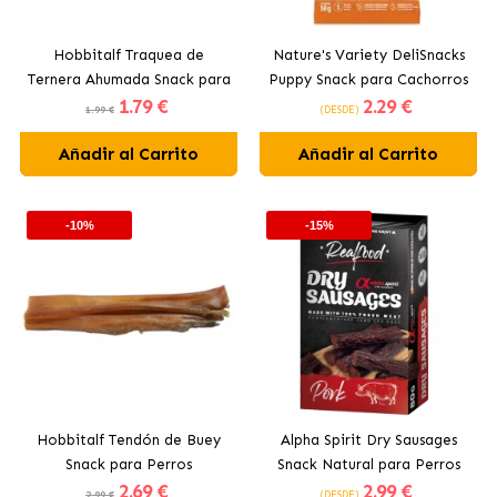
Hobbitalf Traquea de
Nature's Variety DeliSnacks
Ternera Ahumada Snack para
Puppy Snack para Cachorros
1
.79 €
2
.29 €
Perros
Bocaditos con Pollo y Cerdo
1.99 €
(DESDE)
Añadir al Carrito
Añadir al Carrito
-10%
-15%
Hobbitalf Tendón de Buey
Alpha Spirit Dry Sausages
Snack para Perros
Snack Natural para Perros
2
.69 €
2
.99 €
Salchicha Curada Cerdo
2.99 €
(DESDE)