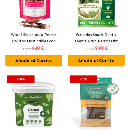
Woolf Snack para Perros
Greenies Snack Dental
Rollitos Masticables con
Teenie Para Perros Mini
4
.49 €
9
.99 €
Pato
4.99 €
(DESDE)
Añadir al Carrito
Añadir al Carrito
-10%
-10%