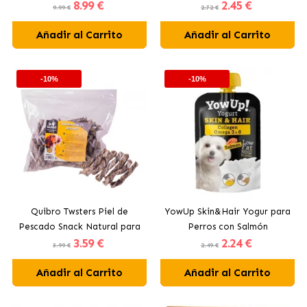
8
.99 €
2
.45 €
Medianos de 12 a 25 kg
Pollo
9.99 €
2.72 €
Añadir al Carrito
Añadir al Carrito
-10%
-10%
Quibro Twsters Piel de
YowUp Skin&Hair Yogur para
Pescado Snack Natural para
Perros con Salmón
3
.59 €
2
.24 €
Perros
3.99 €
2.49 €
Añadir al Carrito
Añadir al Carrito