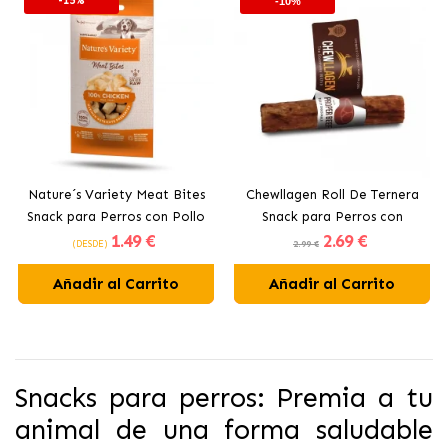
-15%
-10%
Nature´s Variety Meat Bites
Chewllagen Roll De Ternera
Snack para Perros con Pollo
Snack para Perros con
1
.49 €
2
.69 €
Colágeno
(DESDE)
2.99 €
Añadir al Carrito
Añadir al Carrito
Snacks para perros: Premia a tu
animal de una forma saludable