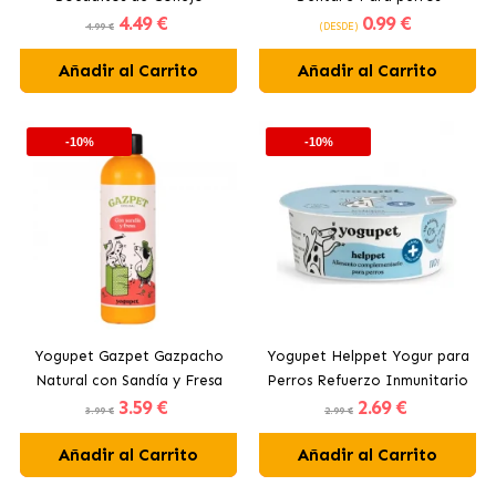
4
.49 €
0
.99 €
Pequeños
4.99 €
(DESDE)
Añadir al Carrito
Añadir al Carrito
-10%
-10%
Yogupet Gazpet Gazpacho
Yogupet Helppet Yogur para
Natural con Sandía y Fresa
Perros Refuerzo Inmunitario
3
.59 €
2
.69 €
para Perros y Gatos
3.99 €
2.99 €
Añadir al Carrito
Añadir al Carrito