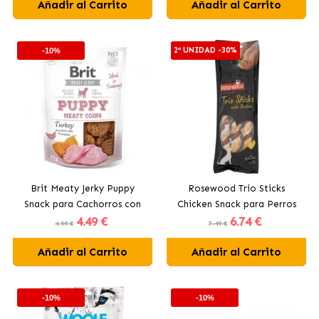
Añadir al Carrito
Añadir al Carrito
2ª UNIDAD -30%
-10%
Brit Meaty Jerky Puppy
Rosewood Trio Sticks
Snack para Cachorros con
Chicken Snack para Perros
4
.49 €
6
.74 €
Pavo y Calabaza
Grandes con Pollo
4.99 €
7.49 €
Añadir al Carrito
Añadir al Carrito
-10%
-10%