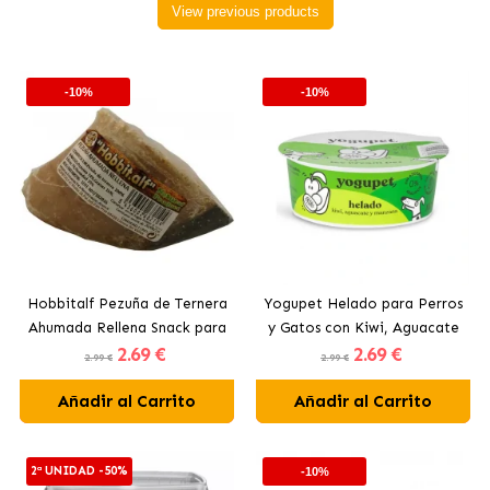
View previous products
-10%
-10%
Hobbitalf Pezuña de Ternera
Yogupet Helado para Perros
Ahumada Rellena Snack para
y Gatos con Kiwi, Aguacate
2
.69 €
2
.69 €
Perros
y Manzana
2.99 €
2.99 €
Añadir al Carrito
Añadir al Carrito
2ª UNIDAD -50%
-10%