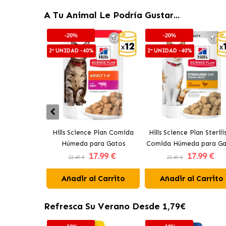
A Tu Animal Le Podría Gustar...
-20%
-20%
2ª UNIDAD -40%
2ª UNIDAD -40%
Hills Science Plan Comida
Hills Science Plan Sterili
Húmeda para Gatos
Comida Húmeda para Ga
17
.99 €
17
.99 €
Bocaditos en Salsa con
Esterilizados Bocaditos
22.49 €
22.49 €
Ternera
Salsa con Pollo
Añadir al Carrito
Añadir al Carrito
Refresca Su Verano Desde 1,79€