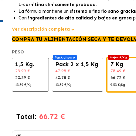
L-carnitina clínicamente probada.
La fórmula mantiene un
sistema urinario sano gracia
Con
ingredientes de alta calidad y bajos en grasa
p
Ver descripción completa
COMPRA TU ALIMENTACIÓN SECA Y TE DEVOL
PESO
Pack ahorro
Mejor €/Kg
1,5 Kg.
Pack 2 x 1,5 Kg
7 Kg
23.99 €
47.98 €
78.49 €
20.39 €
40.78 €
66.72 €
13.59 €/Kg
13.59 €/Kg
9.53 €/Kg
66.72 €
Total: