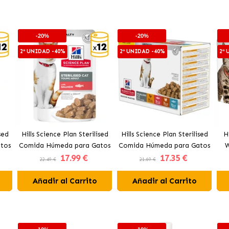
-20%
-20%
2ª UNIDAD -40%
2ª UNIDAD -40%
2ª
sed
Hills Science Plan Sterilised
Hills Science Plan Sterilised
H
tos
Comida Húmeda para Gatos
Comida Húmeda para Gatos
W
17
.99 €
17
.35 €
 en
Esterilizados Bocaditos en
Esterilizados Bocaditos en
p
22.49 €
21.69 €
Salsa con Salmón
Salsa Multipack Surtido
Añadir al Carrito
Añadir al Carrito