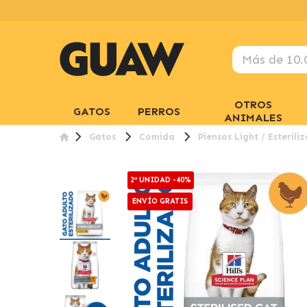
OTROS
GATOS
PERROS
ANIMALES
Gatos
Comida
Piensos Light / Esterili
2ª UNIDAD -40%
ENVÍO GRATIS