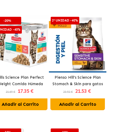
2ª UNIDAD -40%
-20%
-20%
 UNIDAD -40%
2ª UNIDAD -4
ills Science Plan Perfect
Pienso Hill's Science Plan
Hills Scie
eight Comida Húmeda
Stomach & Skin para gatos
Húmeda 
17
.35 €
21
.53 €
ara Gatos Bocaditos en
adultos con pollo
Bocaditos en
21.69 €
23.92 €
22.49 €
Salsa Multipack
Añadir al Carrito
Añadir al Carrito
Añadir 