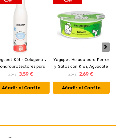
-10%
-10%
-10%
gupet Kéfir Colágeno y
Yogupet Helado para Perros
Yogupet Ga
ondroprotectores para
y Gatos con Kiwi, Aguacate
Natural con
3
.59 €
2
.69 €
rros y Gatos con Pera y
y Manzana
para Pe
3.99 €
2.99 €
3.99 €
Zanahoria
Añadir al Carrito
Añadir al Carrito
Añadir 