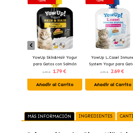
-10%
-10%
YowUp Skin&Hair Yogur
YowUp L.Casei Inmun
para Gatos con Salmón
System Yogur para Gat
1
.79 €
2
.69 €
con Pavo
1.99 €
2.99 €
Añadir al Carrito
Añadir al Carrito
INGREDIENTES
CANT
MÁS INFORMACIÓN