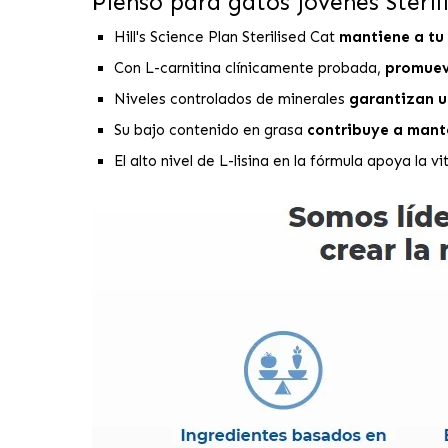
Pienso para gatos jóvenes Steril
Hill's Science Plan Sterilised Cat
mantiene a tu 
Con L-carnitina clínicamente probada,
promueve
Niveles controlados de minerales
garantizan u
Su bajo contenido en grasa
contribuye a mante
El alto nivel de L-lisina en la fórmula apoya la v