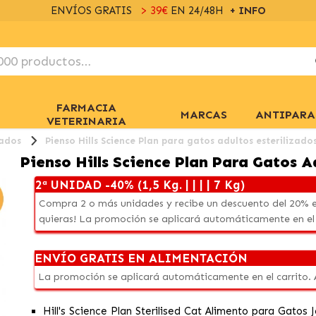
ENVÍOS GRATIS
> 39€
EN 24/48H
+ INFO
FARMACIA
MARCAS
ANTIPARA
VETERINARIA
zados
Pienso Hills Science Plan para gatos adultos esterilizado
Pienso Hills Science Plan Para Gatos A
2ª UNIDAD -40% (1,5 Kg. | | | | 7 Kg)
Compra 2 o más unidades y recibe un descuento del 20% e
quieras! La promoción se aplicará automáticamente en el
ENVÍO GRATIS EN ALIMENTACIÓN
La promoción se aplicará automáticamente en el carrito.
Hill's Science Plan Sterilised Cat Alimento para Gatos 