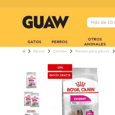
OTROS
GATOS
PERROS
ANIMALES
Perros
Comida
Piensos para perros
-10%
ENVÍO GRATIS