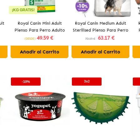
¡KG GRATIS!
ult
Royal Canin Mini Adult
Royal Canin Medium Adult
e
Pienso Para Perro Adulto
Sterilised Pienso Para Perro
49
.59 €
63
.17 €
De Razas Pequeñas
Mediano Esterilizado
(DESDE)
70.19 €
Añadir al Carrito
Añadir al Carrito
3x2
-10%