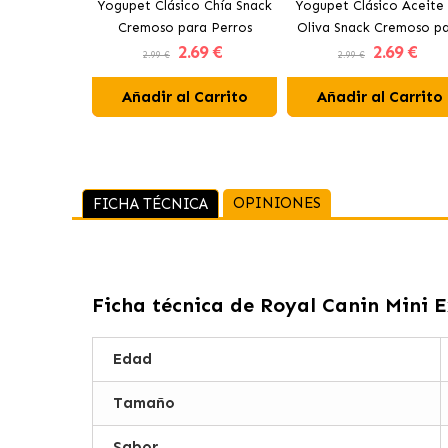
Yogupet Clásico Chía Snack
Yogupet Clásico Aceite
Cremoso para Perros
Oliva Snack Cremoso p
2
.69 €
2
.69 €
Perros
2.99 €
2.99 €
Añadir al Carrito
Añadir al Carrito
OPINIONES
FICHA TÉCNICA
Ficha técnica de
Royal Canin Mini E
Edad
Tamaño
Sabor