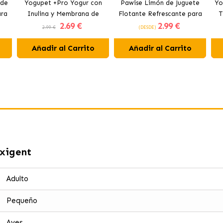
 de
Yogupet +Pro Yogur con
Pawise Limón de Juguete
Yo
ara
Inulina y Membrana de
Flotante Refrescante para
T
2
.69 €
2
.99 €
Huevo para Perros y Gatos
Perros 12 cm
2.99 €
(DESDE)
Añadir al Carrito
Añadir al Carrito
xigent
Adulto
Pequeño
Aves