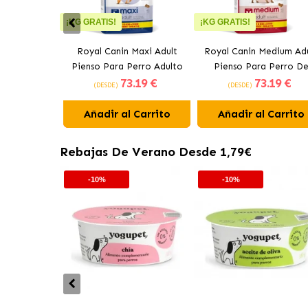
¡KG GRATIS!
¡KG GRATIS!
Royal Canin Maxi Adult
Royal Canin Medium Ad
Pienso Para Perro Adulto
Pienso Para Perro D
73
.19 €
73
.19 €
De Razas Grandes
Tamaño Mediano
(DESDE)
(DESDE)
Añadir al Carrito
Añadir al Carrito
Rebajas De Verano Desde 1,79€
-10%
-10%