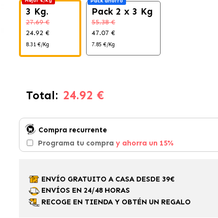
Mejor €/Kg
Pack ahorro
3 Kg.
Pack 2 x 3 Kg
27.69 €
55.38 €
24.92 €
47.07 €
8.31 €/Kg
7.85 €/Kg
24.92 €
Total:
Compra recurrente
Programa tu compra
y ahorra un 15%
ENVÍO GRATUITO A CASA DESDE 39€
ENVÍOS EN 24/48 HORAS
RECOGE EN TIENDA Y OBTÉN UN REGALO