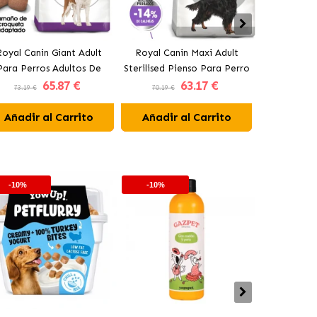
Royal Canin Giant Adult
Royal Canin Maxi Adult
Royal Can
Para Perros Adultos De
Sterilised Pienso Para Perro
Sterilised P
65
.87 €
63
.17 €
Tamaño Gigante
Grande Esterilizado
Pequeño 
73.19 €
70.19 €
58.69 €
Añadir al Carrito
Añadir al Carrito
Añadir 
-10%
-10%
-10%