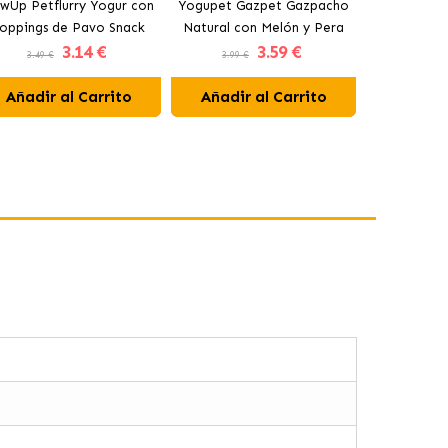
wUp Petflurry Yogur con
Yogupet Gazpet Gazpacho
Yogupet Ga
oppings de Pavo Snack
Natural con Melón y Pera
Natural con
3
.14 €
3
.59 €
para Perros
para Perros y Gatos
para Pe
3.49 €
3.99 €
3.99 €
Añadir al Carrito
Añadir al Carrito
Añadir 