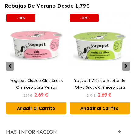
Rebajas De Verano Desde 1,79€
-10%
-10%
Yogupet Clásico Chía Snack
Yogupet Clásico Aceite de
Cremoso para Perros
Oliva Snack Cremoso para
2
.69 €
2
.69 €
Perros
2.99 €
2.99 €
Añadir al Carrito
Añadir al Carrito
MÁS INFORMACIÓN