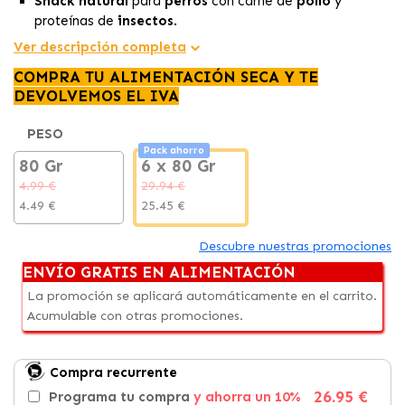
Snack natural
para
perros
con carne de
pollo
y
proteínas de
insectos
.
Rico en
proteínas y energía, ideal
para mantener la
Ver descripción completa
salud muscular y la vitalidad.
COMPRA TU ALIMENTACIÓN SECA Y TE
Sin conservantes ni aditivos artificiales,
una opción
DEVOLVEMOS EL IVA
ecológica y saludable para premiar a tu animal.
PESO
Pack ahorro
80 Gr
6 x 80 Gr
4.99 €
29.94 €
4.49 €
25.45 €
Descubre nuestras promociones
ENVÍO GRATIS EN ALIMENTACIÓN
La promoción se aplicará automáticamente en el carrito.
Acumulable con otras promociones.
Compra recurrente
26.95 €
Programa tu compra
y ahorra un 10%