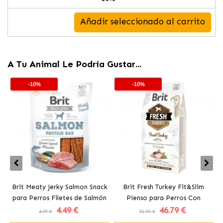
Añadir seleccionado al carrito
A Tu Animal Le Podría Gustar...
-10%
-10%
Brit Meaty Jerky Salmon Snack
Brit Fresh Turkey Fit&Slim
para Perros Filetes de Salmón
Pienso para Perros Con
p
4
.49 €
46
.79 €
Sobrepeso con Pavo
4.99 €
51.99 €