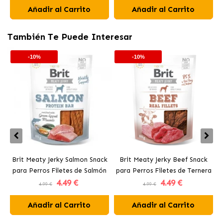
Añadir al Carrito
Añadir al Carrito
También Te Puede Interesar
-10%
-10%
Brit Meaty Jerky Salmon Snack
Brit Meaty Jerky Beef Snack
para Perros Filetes de Salmón
para Perros Filetes de Ternera
4
.49 €
4
.49 €
4.99 €
4.99 €
Añadir al Carrito
Añadir al Carrito