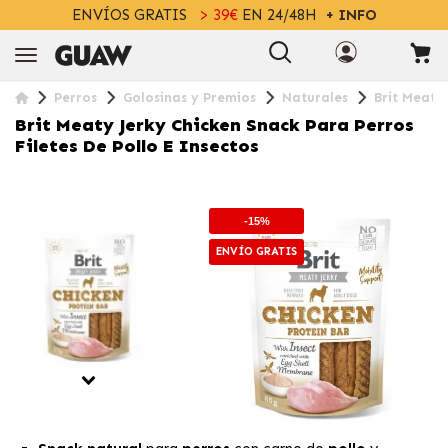
ENVÍOS GRATIS
> 39€
EN 24/48H
+ INFO
Perros
Golosinas y Premios
Naturales
Brit Meaty 
Brit Meaty Jerky Chicken Snack Para Perros
Filetes De Pollo E Insectos
-15%
ENVÍO GRATIS