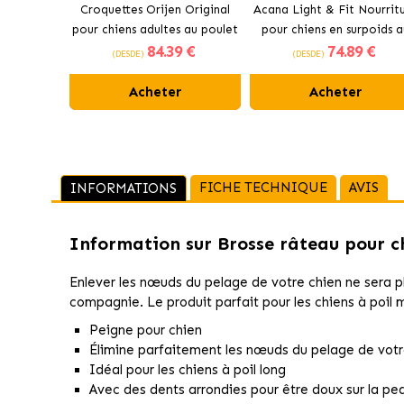
Croquettes Orijen Original
Acana Light & Fit Nourrit
pour chiens adultes au poulet
pour chiens en surpoids a
84
.39 €
74
.89 €
poulet frais
(DESDE)
(DESDE)
Acheter
Acheter
FICHE TECHNIQUE
AVIS
INFORMATIONS
Information sur
Brosse râteau pour c
Enlever les nœuds du pelage de votre chien ne sera p
compagnie. Le produit parfait pour les chiens à poil m
Peigne pour chien
Élimine parfaitement les nœuds du pelage de vot
Idéal pour les chiens à poil long
Avec des dents arrondies pour être doux sur la p