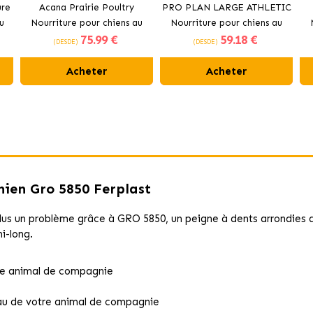
ure
Acana Prairie Poultry
PRO PLAN LARGE ATHLETIC
u
Nourriture pour chiens au
Nourriture pour chiens au
75
.99 €
59
.18 €
poulet frais
poulet
(DESDE)
(DESDE)
Acheter
Acheter
hien Gro 5850 Ferplast
lus un problème grâce à GRO 5850, un peigne à dents arrondies qu
i-long.
re animal de compagnie
eau de votre animal de compagnie