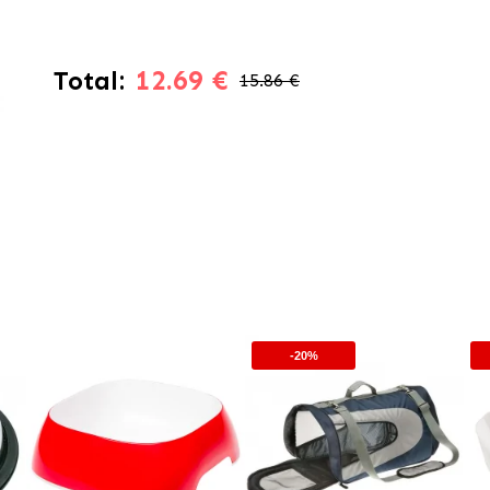
12.69 €
Total:
15.86 €
-20%