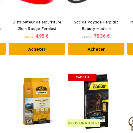
Distributeur de Nourriture
Sac de voyage Ferplast
M
a
Glam Rouge Ferplast
Beauty Medium
4
.95 €
75
.36 €
(DESDE)
94.20 €
Acheter
Acheter
CADEAU
KILOS GRATUITS !