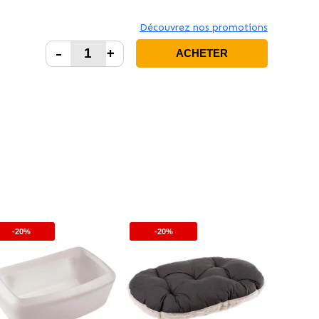
Découvrez nos promotions
-
+
ACHETER
-20%
-20%
-20%