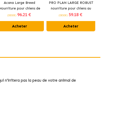
Acana Large Breed
PRO PLAN LARGE ROBUST
Croquet
Nourriture pour chiens de
nourriture pour chiens au
pour chi
96
.21 €
59
.18 €
grandes races au poulet
poulet
(DESDE)
(DESDE)
(DES
Acheter
Acheter
i n'irritera pas la peau de votre animal de