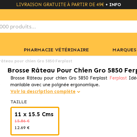
LIVRAISON GRATUITE À PARTIR DE 49€
+ INFO
PHARMACIE VÉTÉRINAIRE
MARQUES
râteau pour chien Gro 5850 Ferplast
Brosse Râteau Pour Chien Gro 5850 Fer
Brosse Râteau pour chien Gro 5850 Ferplast
Ferplast
Idéa
maniable avec une poignée ergonomique.
Voir la description complète
TAILLE
11 x 15.5 Cms
15.86 €
12.69 €