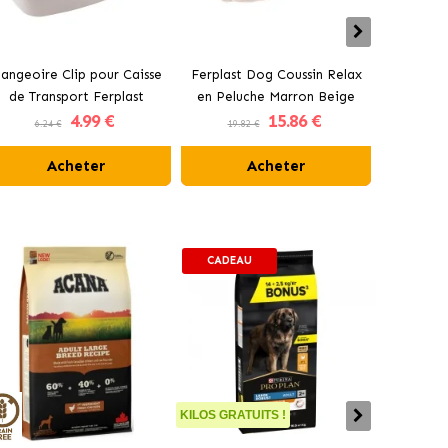
angeoire Clip pour Caisse
Ferplast Dog Coussin Relax
Tran
de Transport Ferplast
en Peluche Marron Beige
Éléme
4
.99 €
15
.86 €
6.24 €
19.82 €
23.7
Acheter
Acheter
CADEAU
KILOS GRATUITS !