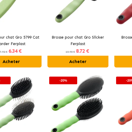
our chat Gro 5799 Cat
Brosse pour chat Gro Slicker
Bross
arder Ferplast
Ferplast
6
.34 €
8
.72 €
7.92 €
10.90 €
Acheter
Acheter
%
-20%
-20