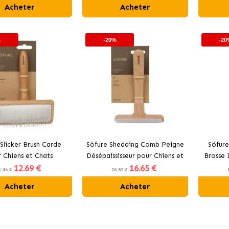
Acheter
Acheter
%
-20%
-20
Slicker Brush Carde
Söfure Shedding Comb Peigne
Söfure
 Chiens et Chats
Désépaississeur pour Chiens et
Brosse 
12
.69 €
16
.65 €
Chats
5.86 €
20.82 €
Acheter
Acheter