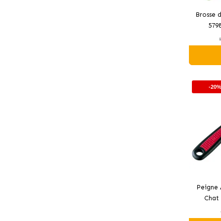
Brosse 
5798
-20
Peigne 
Chat 