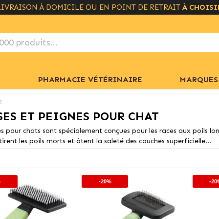
LIVRAISON À DOMICILE OU EN POINT DE RETRAIT
LIVRAISON GRATUITE À PARTIR DE 49€
+ INFO
À CHOISI
PHARMACIE VÉTÉRINAIRE
MARQUES
s
SES ET PEIGNES POUR CHAT
s pour chats sont spécialement conçues pour les races aux poils long
tirent les poils morts et ôtent la saleté des couches superficielle...
%
-20%
-20