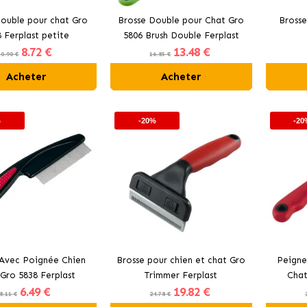
double pour chat Gro
Brosse Double pour Chat Gro
Brosse
 Ferplast petite
5806 Brush Double Ferplast
8
.72 €
13
.48 €
10.90 €
16.85 €
Acheter
Acheter
%
-20%
-20
Avec Poignée Chien
Brosse pour chien et chat Gro
Peigne
Gro 5838 Ferplast
Trimmer Ferplast
Chat
6
.49 €
19
.82 €
8.11 €
24.78 €