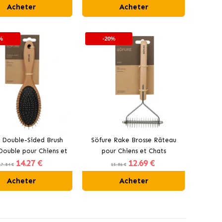
Acheter
Acheter
%
-20%
 Double-Sided Brush
Söfure Rake Brosse Râteau
Double pour Chiens et
pour Chiens et Chats
14
.27 €
12
.69 €
Chats
17.84 €
15.86 €
Acheter
Acheter