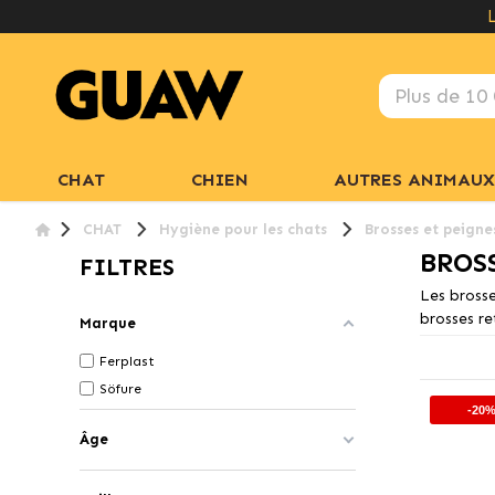
CHAT
CHIEN
AUTRES ANIMAUX
CHAT
Hygiène pour les chats
Brosses et peigne
BROS
FILTRES
Les brosse
brosses re
Marque
Ferplast
Söfure
-20
Âge