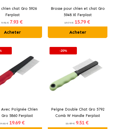
 chien chat Gro 5926
Brosse pour chien et chat Gro
Ferplast
5948 Xl Ferplast
7
.93 €
15
.79 €
9.91 €
19.74 €
Acheter
Acheter
%
-20%
 Avec Poignée Chien
Peigne Double Chat Gro 5792
 Gro 5860 Ferplast
Comb W Handle Ferplast
19
.69 €
9
.51 €
24.61 €
11.89 €