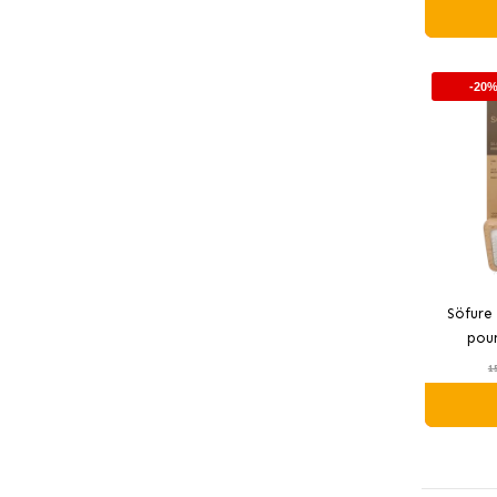
-20
Söfure 
pour
1