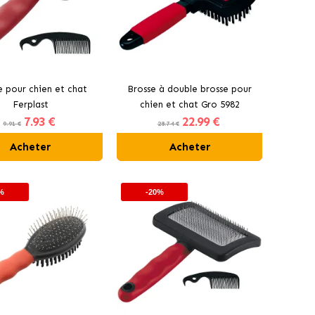
e pour chien et chat
Brosse à double brosse pour
Ferplast
chien et chat Gro 5982
7
.93 €
22
.99 €
Ferplast
9.91 €
28.74 €
Acheter
Acheter
%
-20%