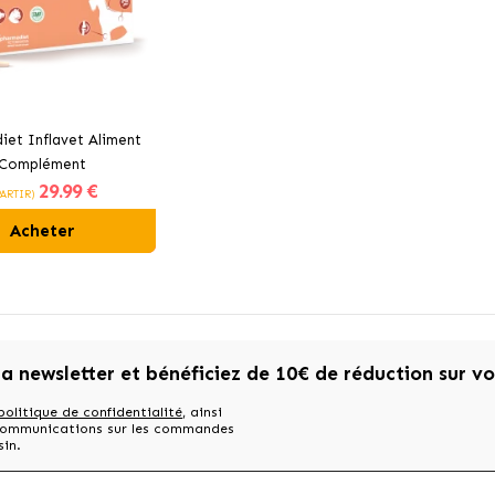
iet Inflavet Aliment
Complément
29
.99 €
ammatoire pour Chiens
PARTIR)
et Chats
Acheter
la newsletter et bénéficiez de 10€ de réduction sur v
politique de confidentialité
, ainsi
 communications sur les commandes
sin.