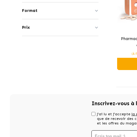
Format
Prix
Pharmad
Antiinfl
(À 
Inscrivez-vous à 
J'ai lu et j'accepte
la 
que de recevoir des
et les offres du maga