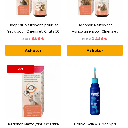
Beaphar Nettoyant pour les
Beaphar Nettoyant
Yeux pour Chiens et Chats 50
Auriculaire pour Chiens et
8
.68 €
10
.38 €
ml
Chats 50 ml
10.85 €
12.97 €
Acheter
Acheter
-20%
Beaphar Nettoyant Oculaire
Douxo Skin & Coat Spa