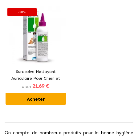
-20%
Surosolve Nettoyant
Auriculaire Pour Chien et
21
.69 €
Chat
27.11 €
Acheter
On compte de nombreux produits pour la bonne hygiène