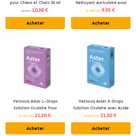
pour Chiens et Chats 50 ml
Nettoyant Auriculaire pour
10
.38 €
9
.95 €
chiens
12.97 €
(À PARTIR)
Acheter
Acheter
Vetnova Aster L-Drops
Vetnova Aster X-Drops
Solution Oculaire Pour
Solution Oculaire avec Acide
21
.30 €
21
.30 €
Chiens et Chats en
Hyaluronique Pour Chiens et
(À PARTIR)
(À PARTIR)
Monodose
Chats en Monodose
Acheter
Acheter