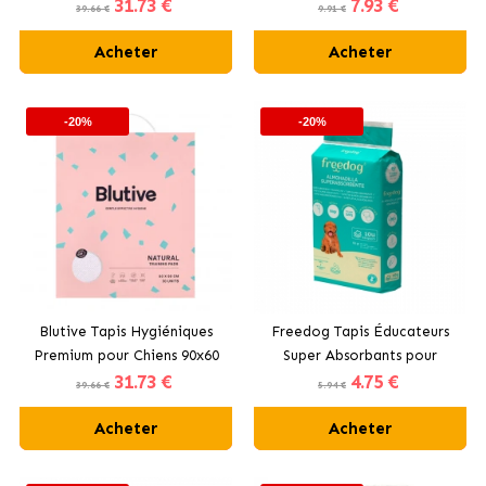
31
.73 €
7
.93 €
60x90 cm
cm
39.66 €
9.91 €
Acheter
Acheter
-20%
-20%
Blutive Tapis Hygiéniques
Freedog Tapis Éducateurs
Premium pour Chiens 90x60
Super Absorbants pour
31
.73 €
4
.75 €
cm
Chiens 60x60 cm
39.66 €
5.94 €
Acheter
Acheter