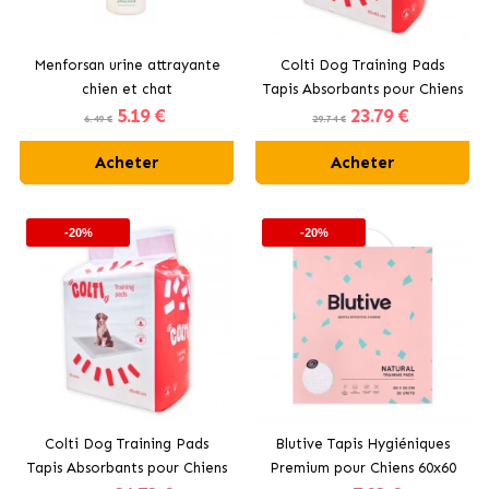
Menforsan urine attrayante
Colti Dog Training Pads
chien et chat
Tapis Absorbants pour Chiens
5
.19 €
23
.79 €
60x60 cm
6.49 €
29.74 €
Acheter
Acheter
-20%
-20%
Colti Dog Training Pads
Blutive Tapis Hygiéniques
Tapis Absorbants pour Chiens
Premium pour Chiens 60x60