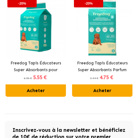
-20%
-20%
Freedog Tapis Éducateurs
Freedog Tapis Éducateurs
Super Absorbants pour
Super Absorbants Parfum
5
.55 €
4
.75 €
Chiens 60x90 cm
Lavande pour Chiens 60x60
6.93 €
5.94 €
cm
Acheter
Acheter
Inscrivez-vous à la newsletter et bénéficiez
de 10€ de réduction sur votre premier