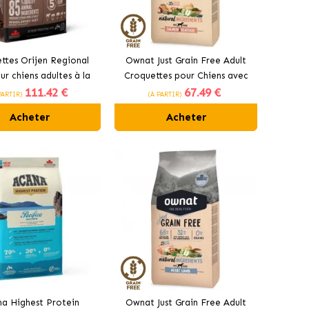
ttes Orijen Regional
Ownat Just Grain Free Adult
r chiens adultes à la
Croquettes pour Chiens avec
111
.42 €
67
.49 €
viande rouge
Saumon
PARTIR)
(À PARTIR)
Acheter
Acheter
a Highest Protein
Ownat Just Grain Free Adult