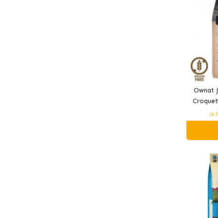
Ownat J
Croquet
(À 