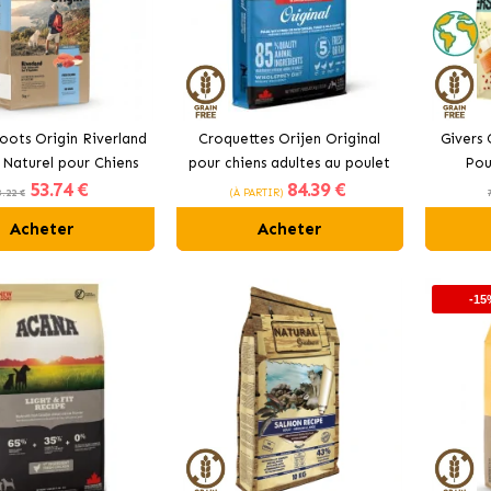
oots Origin Riverland
Croquettes Orijen Original
Givers 
 Naturel pour Chiens
pour chiens adultes au poulet
Pou
53
.74 €
84
.39 €
aumon et au Bœuf
Moye
3.22 €
(À PARTIR)
Acheter
Acheter
-15