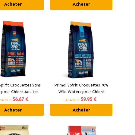
Acheter
Acheter
Spirit Croquettes Sans
Primal Spirit Croquettes 70%
 pour Chiens Adultes
Wild Waters pour Chiens
56
.67 €
59
.95 €
% d'Ingrédients Frais
Adultes avec Poisson et
 PARTIR)
(À PARTIR)
Poulet
Acheter
Acheter