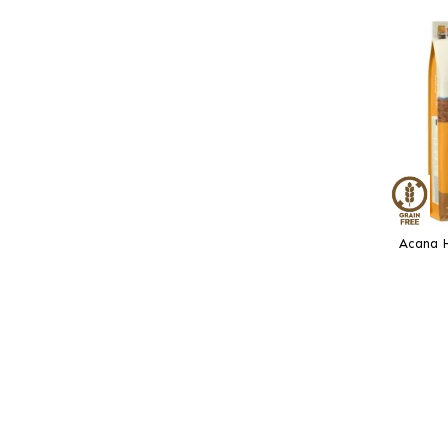
Acana H
Prairie 
(À 