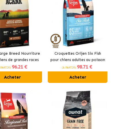
arge Breed Nourriture
Croquettes Orijen Six Fish
iens de grandes races
pour chiens adultes au poisson
96
.21 €
98
.71 €
au poulet
 PARTIR)
(À PARTIR)
Acheter
Acheter