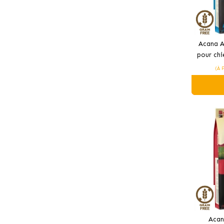
Acana A
pour chi
(À 
Acan