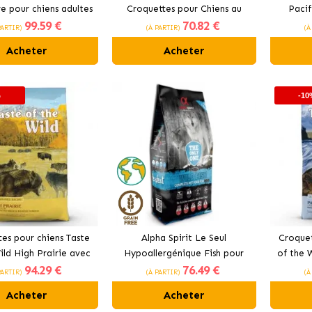
e pour chiens adultes
Croquettes pour Chiens au
Pacif
99
.59 €
70
.82 €
tifs au poulet frais
Poulet et à la Dinde
chien
PARTIR)
(À PARTIR)
(À
Acheter
Acheter
%
-10
es pour chiens Taste
Alpha Spirit Le Seul
Croquet
ild High Prairie avec
Hypoallergénique Fish pour
of the 
94
.29 €
76
.49 €
bison et cerf
chiens adultes
PARTIR)
(À PARTIR)
(À
Acheter
Acheter