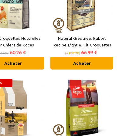
Croquettes Naturelles
Natural Greatness Rabbit
r Chiens de Races
Recipe Light & Fit Croquettes
60
.26 €
66
.99 €
nnes et Grandes au
pour Chiens Moyens et Grands
70.90 €
(À PARTIR)
Saumon
Acheter
Acheter
%