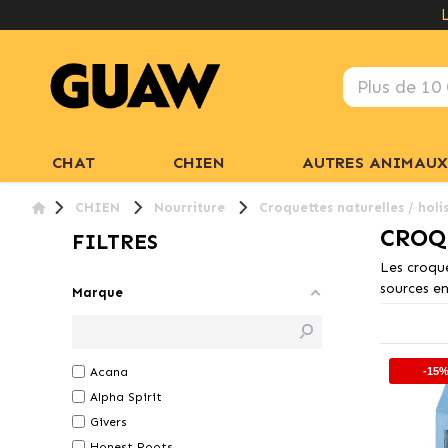
CHAT
CHIEN
AUTRES ANIMAUX
CHIEN
Nourriture
Croquettes naturelles / holi
CROQ
FILTRES
Les croque
sources en
Marque
Acana
-15
Alpha Spirit
Givers
Honest Roots