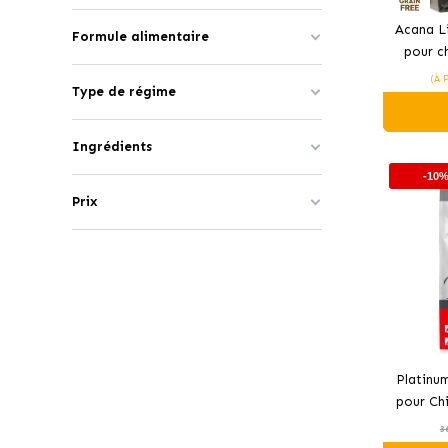
Acana Li
Formule alimentaire
pour ch
(À 
Type de régime
Ingrédients
-10
Prix
Platinu
pour Ch
et 
3