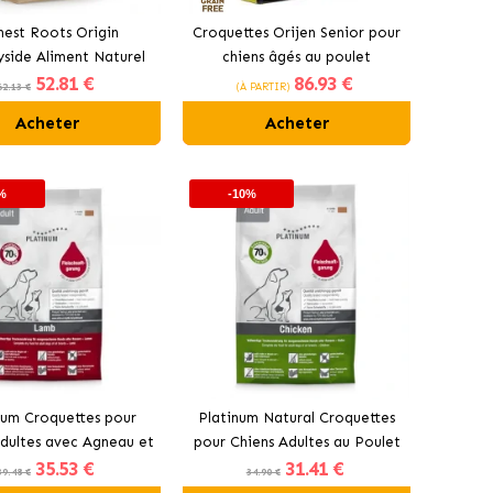
est Roots Origin
Croquettes Orijen Senior pour
yside Aliment Naturel
chiens âgés au poulet
52
.81 €
86
.93 €
hiens au Poulet et au
62.13 €
(À PARTIR)
Bœuf
Acheter
Acheter
%
-10%
num Croquettes pour
Platinum Natural Croquettes
dultes avec Agneau et
pour Chiens Adultes au Poulet
35
.53 €
31
.41 €
Riz
39.48 €
34.90 €