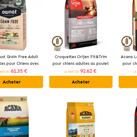
ust Grain Free Adult
Croquettes Orijen Fit&Trim
Acana L
tes pour Chiens avec
pour chiens adultes au poulet
pour ch
61
.35 €
92
.62 €
Poulet
PARTIR)
(À PARTIR)
(À
Acheter
Acheter