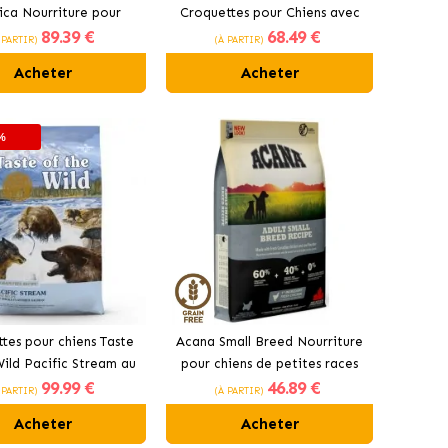
ica Nourriture pour
Croquettes pour Chiens avec
89
.39 €
68
.49 €
s adultes au poisson
Agneau
 PARTIR)
(À PARTIR)
Acheter
Acheter
%
tes pour chiens Taste
Acana Small Breed Nourriture
Wild Pacific Stream au
pour chiens de petites races
99
.99 €
46
.89 €
saumon fumé
au poulet
 PARTIR)
(À PARTIR)
Acheter
Acheter