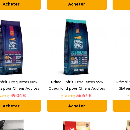
Acheter
Acheter
pirit Croquettes 60%
Primal Spirit Croquettes 65%
Primal 
s pour Chiens Adultes
Oceanland pour Chiens Adultes
Gluten
49
.04 €
56
.67 €
c, Poulet et Poisson
avec Poisson et Poulet
avec 65
PARTIR)
(À PARTIR)
(À
Acheter
Acheter