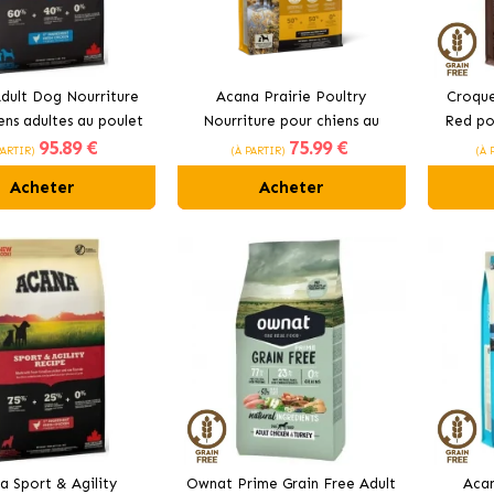
dult Dog Nourriture
Acana Prairie Poultry
Croque
ens adultes au poulet
Nourriture pour chiens au
Red pou
95
.89 €
75
.99 €
poulet frais
PARTIR)
(À PARTIR)
(À 
Acheter
Acheter
a Sport & Agility
Ownat Prime Grain Free Adult
Acan