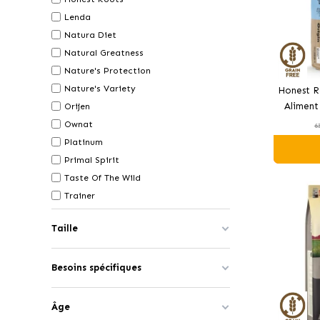
Lenda
Natura Diet
Natural Greatness
Nature's Protection
Nature's Variety
Honest R
Aliment
Orijen
au S
Ownat
6
Platinum
Primal Spirit
Taste Of The Wild
Trainer
Taille
Besoins spécifiques
Âge