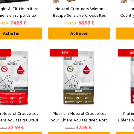
ght & Fit Nourriture
Natural Greatness Salmon
Hon
iens en surpoids au
Recipe Sensitive Croquettes
Countr
74
.89 €
68
.99 €
poulet frais
pour Chiens Moyens et Grands
pour C
PARTIR)
(À PARTIR)
Acheter
Acheter
%
-10%
-10
m Natural Croquettes
Platinum Natural Croquettes
Plati
iens Adultes au Bœuf
pour Chiens Adultes avec Porc
Chiens A
32
.59 €
32
.59 €
Pomme de Terre
Ibérique et Légumes
6.21 €
36.21 €