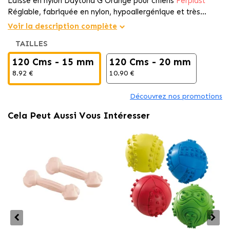
Laisse en nylon Daytona G Orange pour chiens
Ferplast
Réglable, fabriquée en nylon, hypoallergénique et très
agréable grâce à son rembourrage intérieur doux.
Voir la description complète
TAILLES
120 Cms - 15 mm
120 Cms - 20 mm
8.92 €
10.90 €
Découvrez nos promotions
Cela Peut Aussi Vous Intéresser