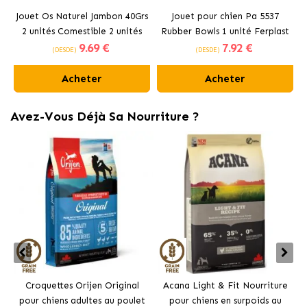
Jouet Os Naturel Jambon 40Grs
Jouet pour chien Pa 5537
2 unités Comestible 2 unités
Rubber Bowls 1 unité Ferplast
9
.69 €
7
.92 €
Ferplast
(DESDE)
(DESDE)
Acheter
Acheter
Avez-Vous Déjà Sa Nourriture ?
Croquettes Orijen Original
Acana Light & Fit Nourriture
pour chiens adultes au poulet
pour chiens en surpoids au