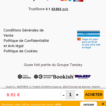
Conditions Générales de
Vente
Politique de Confidentialité
et Avis légal
Politique de Cookies
Guaw fait partie du Groupe Tansley
Guaw S.L. B42793976, C/ Virgilio 25 Edificio Ayessa, 28223 Pozuelo de Alarcón, Madrid.
(Spain)
-
+
8.92 €
ACHETER
x
Recevez des offres exclusives pour
APP
OBTENIR