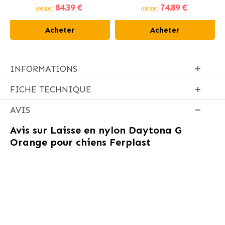
84
.39 €
74
.89 €
poulet frais
(DESDE)
(DESDE)
Acheter
Acheter
INFORMATIONS
FICHE TECHNIQUE
AVIS
Avis sur
Laisse en nylon Daytona G
Orange pour chiens Ferplast