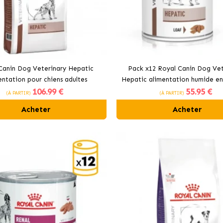
Canin Dog Veterinary Hepatic
Pack x12 Royal Canin Dog Vet
entation pour chiens adultes
Hepatic alimentation humide en
106
.99 €
55
.95 €
pour chiens
(À PARTIR)
(À PARTIR)
Acheter
Acheter