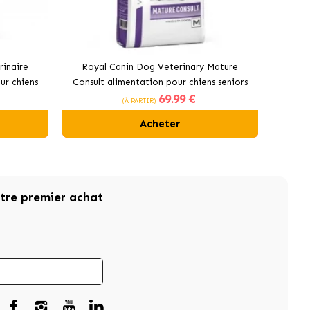
rinaire
Royal Canin Dog Veterinary Mature
ur chiens
Consult alimentation pour chiens seniors
69
.99 €
de toutes tailles
(À PARTIR)
Acheter
otre premier achat