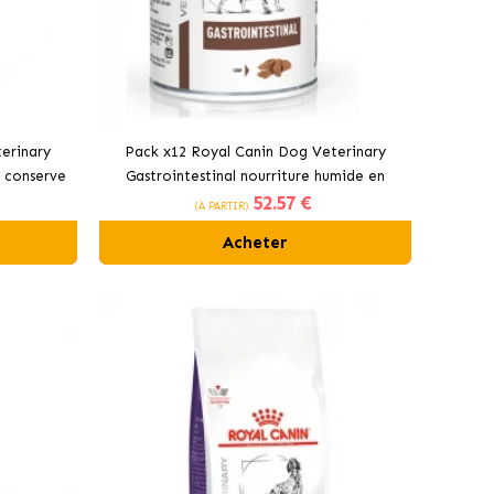
erinary
Pack x12 Royal Canin Dog Veterinary
 conserve
Gastrointestinal nourriture humide en
52
.57 €
conserve pour chiens
(À PARTIR)
Acheter