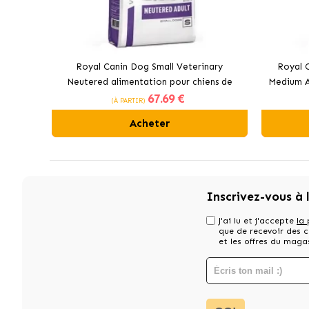
Royal Canin Dog Small Veterinary
Royal 
Neutered alimentation pour chiens de
Medium A
67
.69 €
taille petite
(À PARTIR)
Acheter
Inscrivez-vous à 
J'ai lu et j'accepte
la 
que de recevoir des
et les offres du maga