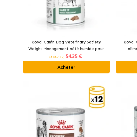
Royal Canin Dog Veterinary Satiety
Royal 
Weight Management pâté humide pour
alim
54
.35 €
chiens
(À PARTIR)
Acheter