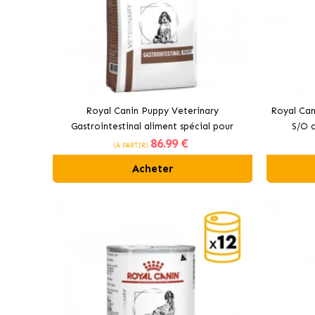
Royal Canin Puppy Veterinary
Royal Can
Gastrointestinal aliment spécial pour
S/O c
86
.99 €
chiots
(À PARTIR)
Acheter