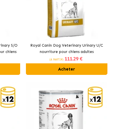
rinary S/O
Royal Canin Dog Veterinary Urinary U/C
ur chiens
nourriture pour chiens adultes
111
.29 €
(À PARTIR)
Acheter