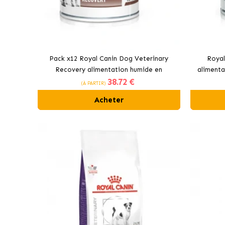
Pack x12 Royal Canin Dog Veterinary
Royal
Recovery alimentation humide en
alimenta
38
.72 €
conserve pour chiens et chats
(À PARTIR)
Acheter