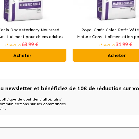
Canin DogVeterinary Neutered
Royal Canin Chien Petit Vété
dult Aliment pour chiens adultes
Mature Consult alimentation po
63
.99 €
31
.99 €
de races moyennes
seniors de race petite
(À PARTIR)
(À PARTIR)
Acheter
Acheter
la newsletter et bénéficiez de 10€ de réduction sur v
politique de confidentialité
, ainsi
 communications sur les commandes
sin.