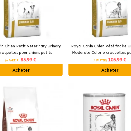
in Chien Petit Veterinary Urinary
Royal Canin Chien Vétérinaire U
roquettes pour chiens petits
Moderate Calorie croquettes po
85
.99 €
105
.99 €
adultes
(À PARTIR)
(À PARTIR)
Acheter
Acheter