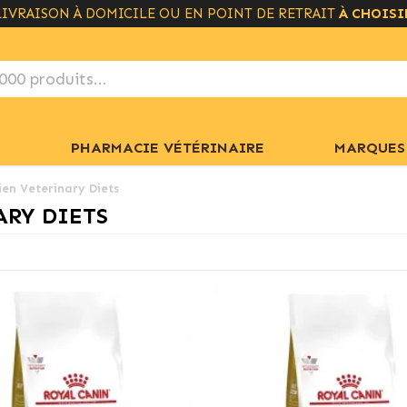
LIVRAISON À DOMICILE OU EN POINT DE RETRAIT
LIVRAISON GRATUITE À PARTIR DE 49€
+ INFO
À CHOISI
PHARMACIE VÉTÉRINAIRE
MARQUES
ien Veterinary Diets
ARY DIETS