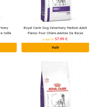
rinary
Royal Canin Dog Veterinary Medium Adult
e taille
Pienso Pour Chiens Adultes De Races
57
.99 €
Moyennes
(À PARTIR)
Voir