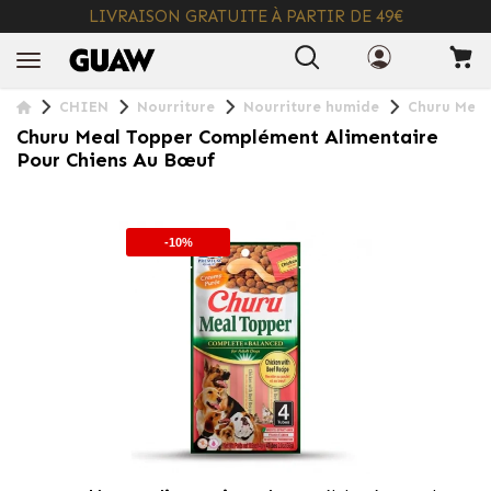
LIVRAISON GRATUITE À PARTIR DE 49€
+ INFO
CHIEN
Nourriture
Nourriture humide
Churu Meal
Churu Meal Topper Complément Alimentaire
Pour Chiens Au Bœuf
-10%