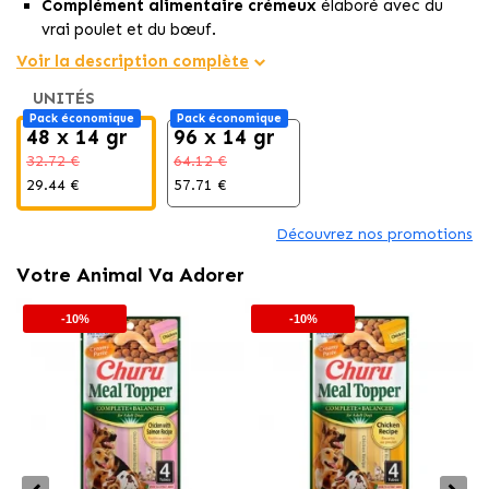
Complément alimentaire crémeux
élaboré avec du
vrai poulet et du bœuf.
Nourriture humide pour chiens
qui intensifie la saveur
Voir la description complète
des croquettes ou de la nourriture habituelle.
UNITÉS
Idéal comme
topping nutritif
pour améliorer la
Pack économique
Pack économique
palatabilité et l'hydratation quotidienne.
48 x 14 gr
96 x 14 gr
32.72 €
64.12 €
29.44 €
57.71 €
Découvrez nos promotions
Votre Animal Va Adorer
-10%
-10%