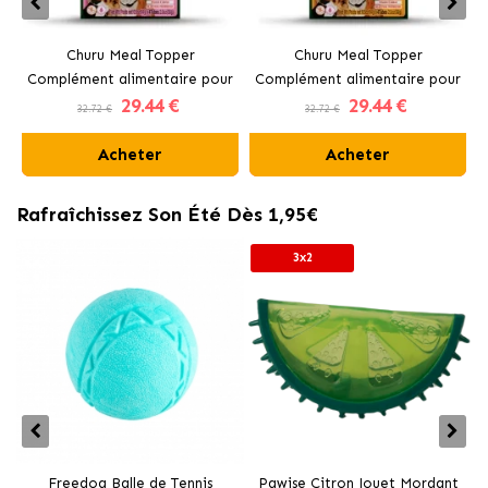
Churu Meal Topper
Churu Meal Topper
Complément alimentaire pour
Complément alimentaire pour
29
.44 €
29
.44 €
chiens au poulet et saumon
chiens au poulet
32.72 €
32.72 €
Acheter
Acheter
Rafraîchissez Son Été Dès 1,95€
3x2
Freedog Balle de Tennis
Pawise Citron Jouet Mordant