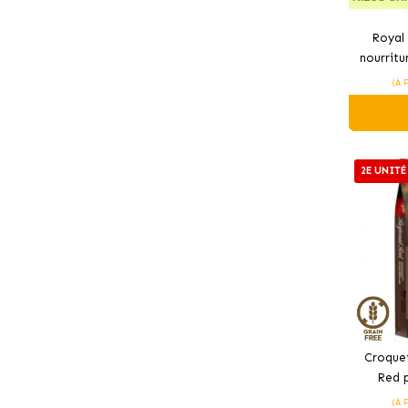
Royal 
nourritu
(À 
2E UNITÉ
Croquet
Red p
(À 