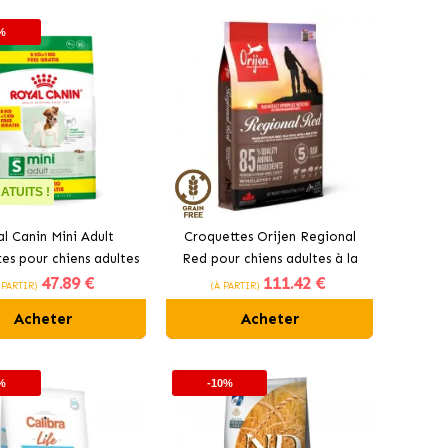
%
ATUITS !
l Canin Mini Adult
Croquettes Orijen Regional
es pour chiens adultes
Red pour chiens adultes à la
47
.89 €
111
.42 €
de taille petite
viande rouge
 PARTIR)
(À PARTIR)
Acheter
Acheter
%
-10%