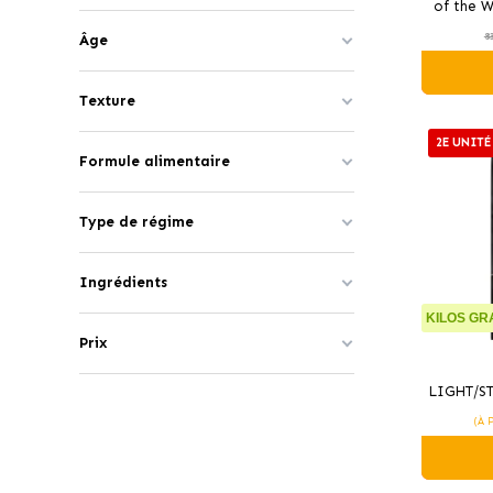
of the W
8
Âge
Texture
2E UNITÉ
Formule alimentaire
Type de régime
Ingrédients
KILOS GRA
Prix
LIGHT/ST
pour
(À 