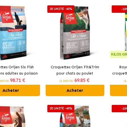
2E UNITÉ -40%
-10
KILOS GR
ttes Orijen Six Fish
Croquettes Orijen Fit&Trim
Roya
ns adultes au poisson
pour chats au poulet
croquett
98
.71 €
69
.85 €
PARTIR)
(À PARTIR)
(À
Acheter
Acheter
2E UNITÉ -40%
-10