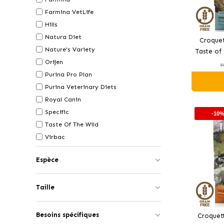
Farmina VetLife
Hills
Natura Diet
Croquet
Nature's Variety
Taste of
Orijen
Va
8
Purina Pro Plan
Purina Veterinary Diets
Royal Canin
Specific
-10
Taste Of The Wild
Virbac
Espèce
Taille
Besoins spécifiques
Croquett