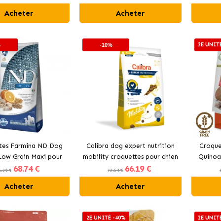
Acheter
Acheter
2E UNIT
%
-10%
tes Farmina ND Dog
Calibra dog expert nutrition
Croque
ow Grain Maxi pour
mobility croquettes pour chien
Quinoa
68
.74 €
66
.19 €
iens à la morue
pou
6.38 €
73.54 €
Acheter
Acheter
2E UNITÉ -40%
2E UNIT