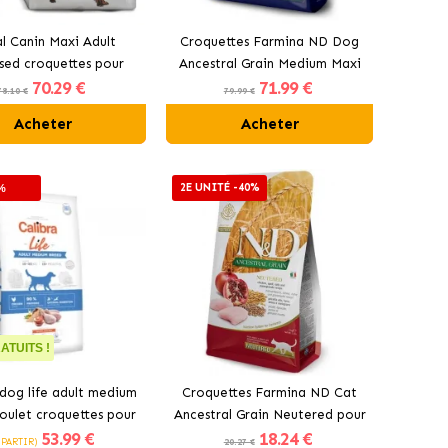
l Canin Maxi Adult
Croquettes Farmina ND Dog
ised croquettes pour
Ancestral Grain Medium Maxi
70
.29 €
71
.99 €
en grand stérilisé
pour chiens à l'agneau
78.10 €
79.99 €
Acheter
Acheter
2E UNITÉ -40%
%
ATUITS !
 dog life adult medium
Croquettes Farmina ND Cat
oulet croquettes pour
Ancestral Grain Neutered pour
53
.99 €
18
.24 €
chien
chats stérilisés au poulet
 PARTIR)
20.27 €