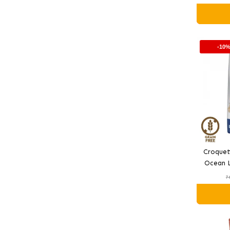
-10
Croquet
Ocean L
ch
7