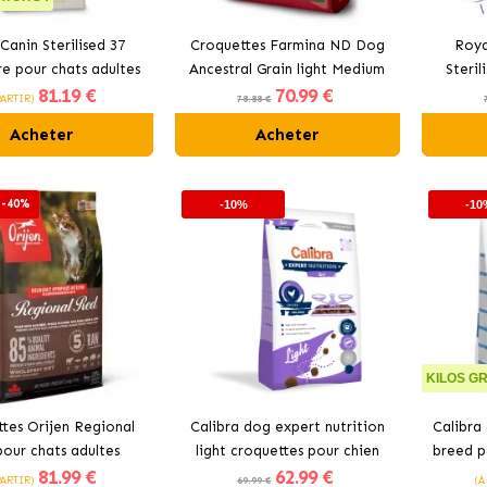
Canin Sterilised 37
Croquettes Farmina ND Dog
Roya
re pour chats adultes
Ancestral Grain light Medium
Steril
81
.19 €
70
.99 €
stérilisés
Maxi pour chiens au poulet
chi
PARTIR)
78.88 €
Acheter
Acheter
 -40%
-10%
-10
KILOS GR
tes Orijen Regional
Calibra dog expert nutrition
Calibra
our chats adultes
light croquettes pour chien
breed p
81
.99 €
62
.99 €
PARTIR)
69.99 €
(À