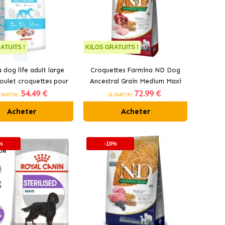
ATUITS !
KILOS GRATUITS !
a dog life adult large
Croquettes Farmina ND Dog
oulet croquettes pour
Ancestral Grain Medium Maxi
54
.49 €
72
.99 €
chien
pour chiens au poulet
 PARTIR)
(À PARTIR)
Acheter
Acheter
%
-10%