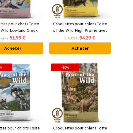
ttes pour chats Taste
Croquettes pour chiens Taste
 Wild Lowland Creek
of the Wild High Prairie avec
51
.99 €
94
.29 €
avec caille
bison et cerf
57.77 €
(À PARTIR)
Acheter
Acheter
%
-10%
tes pour chiots Taste
Croquettes pour chiens Taste