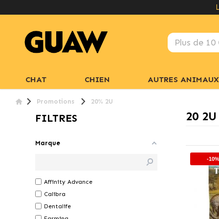
CHAT
CHIEN
AUTRES ANIMAUX
Promotions
20% 2U
20 2U
FILTRES
Marque
-10
Affinity Advance
Calibra
Dentalife
Farmina