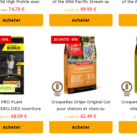
ild High Prairie avec
of the Wild Pacific Stream au
of the 
74
.79 €
99
.99 €
bison
saumon fumé
3.10 €
(À PARTIR)
Acheter
Acheter
 -30%
2E UNITÉ -40%
TUITS !
PRO PLAN
Croquettes Orijen Original Cat
Croquet
ERILISED nourriture
pour chatons et chats au
chi
68
.09 €
62
.49 €
 chiens au poulet
poulet
PARTIR)
(À PARTIR)
(À
Acheter
Acheter