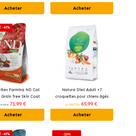
Acheter
Acheter
É -40%
ttes Farmina ND Cat
Natura Diet Adult +7
 Grain free Skin Coat
croquettes pour chiens âgés
71
.99 €
65
.99 €
r chats au hareng
79.99 €
(À PARTIR)
Acheter
Acheter
É -40%
-10%