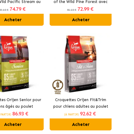
Wild Pacific Stream au
of the Wild Pine Forest avec
74
.79 €
72
.99 €
saumon
cerf
83.10 €
81.10 €
Acheter
Acheter
tes Orijen Senior pour
Croquettes Orijen Fit&Trim
ens âgés au poulet
pour chiens adultes au poulet
86
.93 €
92
.62 €
 PARTIR)
(À PARTIR)
Acheter
Acheter