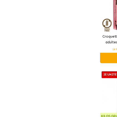
Croquett
adultes
d
(À 
2E UNITÉ
KILOS GRA