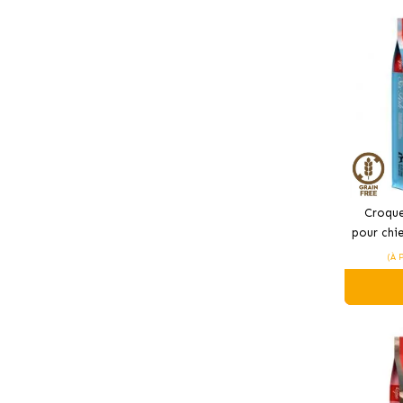
Croque
pour chie
(À 