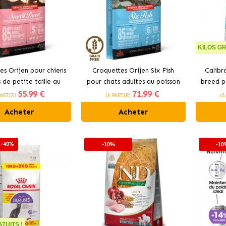
KILOS GR
es Orijen pour chiens
Croquettes Orijen Six Fish
Calibr
 de petite taille au
pour chats adultes au poisson
breed p
55
.99 €
71
.99 €
inde et poulet
PARTIR)
(À PARTIR)
(À
Acheter
Acheter
 -40%
-10%
-10
TUITS !