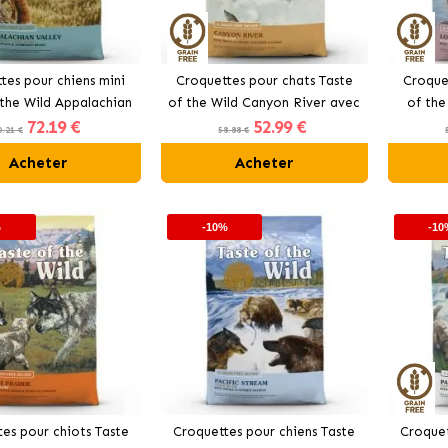
tes pour chiens mini
Croquettes pour chats Taste
Croque
 the Wild Appalachian
of the Wild Canyon River avec
of the
72
.19 €
52
.99 €
lley avec cerf
truite
0.21 €
58.88 €
Acheter
Acheter
%
-10%
-10
es pour chiots Taste
Croquettes pour chiens Taste
Croquet