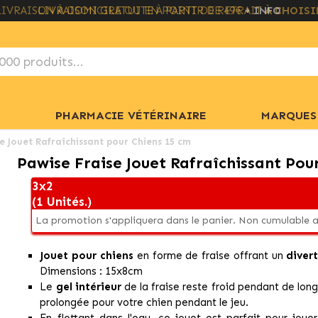
LIVRAISON GRATUITE À PARTIR DE 49€
+ INFO
PHARMACIE VÉTÉRINAIRE
MARQUES
e Jouet Rafraîchissant pour Chiens 15 cm
Pawise Fraise Jouet Rafraîchissant Pou
3x2
(1 Unités.)
La promotion s'appliquera dans le panier. Non cumulable a
Jouet pour chiens
en forme de fraise offrant un
diver
Dimensions : 15x8cm
Le
gel intérieur
de la fraise reste froid pendant de lon
prolongée pour votre chien pendant le jeu.