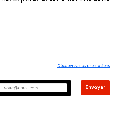
r dans les
piscines, les lacs ou tout autre endroit
Découvrez nos promotions
Envoyer