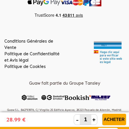
Conditions Générales de
Vente
Politique de Confidentialité
et Avis légal
Politique de Cookies
Guaw fait partie du Groupe Tansley
Guaw S.L. B42793976, C/ Virgilio 25 Edificio Ayessa, 28223 Pozuelo de Alarcón, Madrid.
(Spain)
-
+
28.99 €
ACHETER