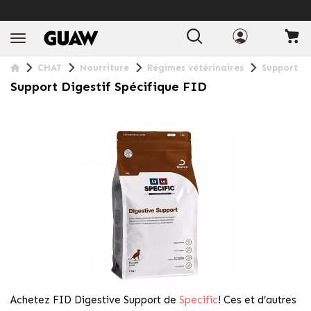
LIVRAISON GRATUITE À PARTIR DE 49€
+ INFO
CHAT
Nourriture
Régimes vétérinaires
Support di
Support Digestif Spécifique FID
Achetez FID Digestive Support de
Specific
! Ces et d’autres