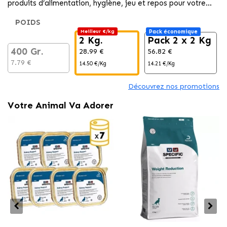
produits d’alimentation, hygiène, jeu et repos pour votre
animal de compagnie au meilleur prix
POIDS
Meilleur €/kg
Pack économique
2 Kg.
Pack 2 x 2 Kg
400 Gr.
28.99 €
56.82 €
7.79 €
14.50 €/Kg
14.21 €/Kg
Découvrez nos promotions
Votre Animal Va Adorer