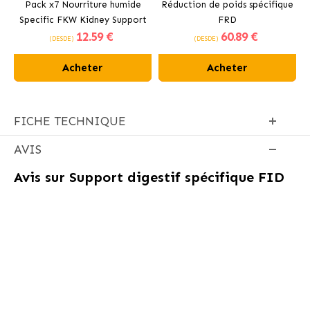
Pack x7 Nourriture humide
Réduction de poids spécifique
Specific FKW Kidney Support
FRD
12
.59 €
60
.89 €
pour chats ayant des
(DESDE)
(DESDE)
problèmes rénaux, cardiaques
ou hépatiques
Acheter
Acheter
FICHE TECHNIQUE
AVIS
Avis sur
Support digestif spécifique FID