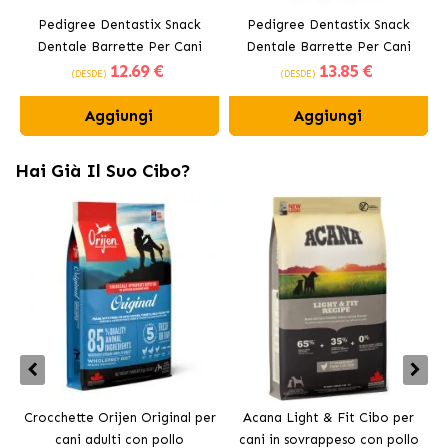
Pedigree Dentastix Snack
Pedigree Dentastix Snack
Dentale Barrette Per Cani
Dentale Barrette Per Cani
12
.69 €
13
.85 €
Medi 10-25 kg
Grandi +25 kg
(DESDE)
(DESDE)
Aggiungi
Aggiungi
Hai Già Il Suo Cibo?
Crocchette Orijen Original per
Acana Light & Fit Cibo per
A
cani adulti con pollo
cani in sovrappeso con pollo