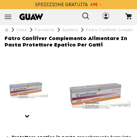
SPEDIZIONE GRATUITA
49€ -
+INFO
Cane
Farmacia
Epatico
Fatro Caniliver Compleme
Fatro Caniliver Complemento Alimentare In
Pasta Protettore Epatico Per Gatti