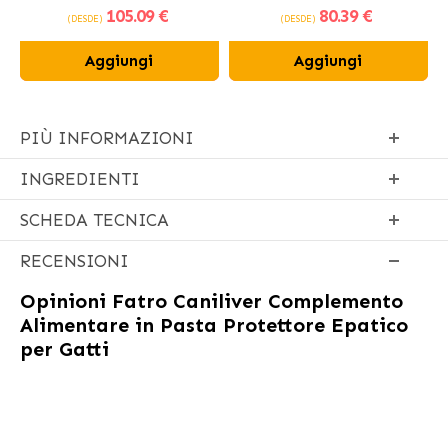
105
.09 €
80
.39 €
fresco
(DESDE)
(DESDE)
Aggiungi
Aggiungi
PIÙ INFORMAZIONI
INGREDIENTI
SCHEDA TECNICA
RECENSIONI
Opinioni
Fatro Caniliver Complemento
Alimentare in Pasta Protettore Epatico
per Gatti