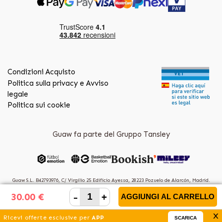
Condizioni Acquisto
Politica sulla privacy e Avviso
legale
Politica sui cookie
Guaw fa parte del Gruppo Tansley
Guaw S.L. B42793976, C/ Virgilio 25 Edificio Ayessa, 28223 Pozuelo de Alarcón, Madrid.
(Spain)
-
+
30.00 €
AGGIUNGI AL CARRELLO
x
Ricevi offerte esclusive per
APP
SCARICA