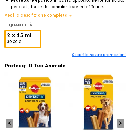
Protettore epatico in pasta
appositamente formulato
per gatti, facile da somministrare ed efficace.
Sostegno nutrizionale completo
che promuove un
Vedi la descrizione completa
fegato sano e integra la dieta quotidiana del tuo felino.
QUANTITÀ
Dosaggio sicuro e semplice
che rafforza il benessere
del tuo gatto con una sola applicazione giornaliera. In
2 x 15 ml
precedenza
EPATO Pasta.
30.00 €
Scopri le nostre promozioni
Proteggi Il Tuo Animale