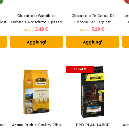
Giocattolo Goodbite
Giocattolo In Corda Di
Let
last
Naturale Prosciutto 1 pezzo
Cotone Ter Ferplast
3
.49 €
5
.19 €
Commestibile Ferplast
(DESDE)
(DESDE)
Aggiungi
Aggiungi
REGALO
per
Acana Prairie Poultry Cibo
PRO PLAN LARGE
Aca