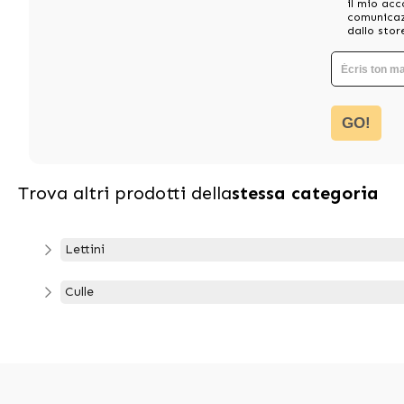
il mio acc
comunicazi
dallo stor
GO!
Trova altri prodotti della
stessa categoria
Lettini
Culle