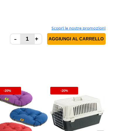
Scopri le nostre promozioni
-
+
AGGIUNGI AL CARRELLO
-20%
-20%