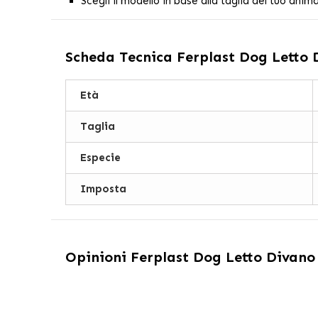
Scegli il modello in base alla taglia del tuo anima
Scheda Tecnica
Ferplast Dog Letto 
Età
Taglia
Especie
Imposta
Opinioni
Ferplast Dog Letto Divano 