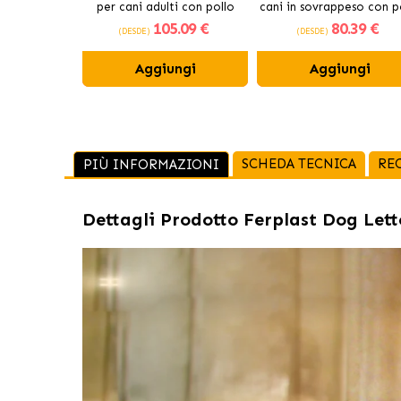
per cani adulti con pollo
cani in sovrappeso con p
105
.09 €
80
.39 €
fresco
(DESDE)
(DESDE)
Aggiungi
Aggiungi
SCHEDA TECNICA
RE
PIÙ INFORMAZIONI
Dettagli Prodotto
Ferplast Dog Lett