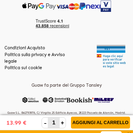
Condizioni Acquisto
Politica sulla privacy e Avviso
legale
Politica sui cookie
Guaw fa parte del Gruppo Tansley
Guaw S.L. B42793976, C/ Virgilio 25 Edificio Ayessa, 28223 Pozuelo de Alarcón, Madrid.
(Spain)
-
+
13.99 €
AGGIUNGI AL CARRELLO