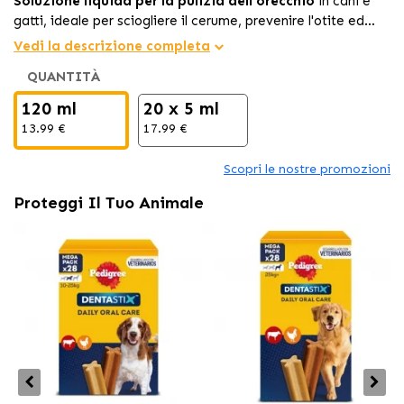
Soluzione liquida per la pulizia dell'orecchio
in cani e
gatti, ideale per sciogliere il cerume, prevenire l'otite ed
eliminare i cattivi odori, con formula delicata e disponibile
Vedi la descrizione completa
anche in
monodosi sterili
.
QUANTITÀ
120 ml
20 x 5 ml
13.99 €
17.99 €
Scopri le nostre promozioni
Proteggi Il Tuo Animale