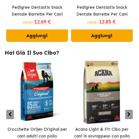
Pedigree Dentastix Snack
Pedigree Dentastix Snack
Dentale Barrette Per Cani
Dentale Barrette Per Cani
12
.69 €
13
.85 €
Medi 10-25 kg
Grandi +25 kg
(DESDE)
(DESDE)
Aggiungi
Aggiungi
Hai Già Il Suo Cibo?
Crocchette Orijen Original per
Acana Light & Fit Cibo per
A
cani adulti con pollo
cani in sovrappeso con pollo