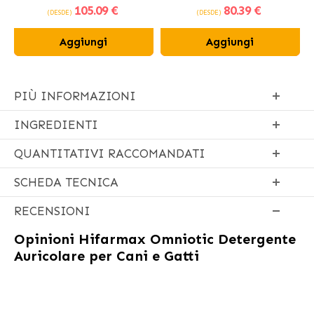
105
.09 €
80
.39 €
fresco
(DESDE)
(DESDE)
Aggiungi
Aggiungi
PIÙ INFORMAZIONI
INGREDIENTI
QUANTITATIVI RACCOMANDATI
SCHEDA TECNICA
RECENSIONI
Opinioni
Hifarmax Omniotic Detergente
Auricolare per Cani e Gatti