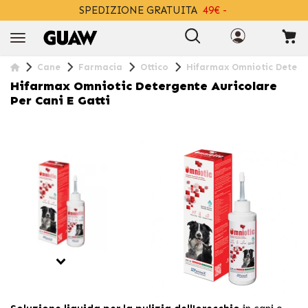
SPEDIZIONE GRATUITA
49€ -
+INFO
Cane
Farmacia
Ottico
Hifarmax Omniotic Deterge
Hifarmax Omniotic Detergente Auricolare
Per Cani E Gatti