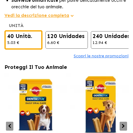
Salviette umidificate
per pulire delicatamente occhi e
orecchie del tuo animale.
Con ingredienti lenitivi
che rispettano la pelle delicata.
Vedi la descrizione completa
Ideali per uso quotidiano
su cani e gatti di ogni età.
UNITÀ
40 Unità.
120 Unidades
240 Unidades
5.03 €
6.60 €
12.94 €
Scopri le nostre promozioni
Proteggi Il Tuo Animale