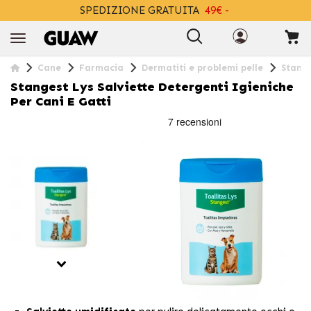
SPEDIZIONE GRATUITA
49€ -
+INFO
Cane
Farmacia
Dermatiti e problemi pelle
Stange
Stangest Lys Salviette Detergenti Igieniche
Per Cani E Gatti