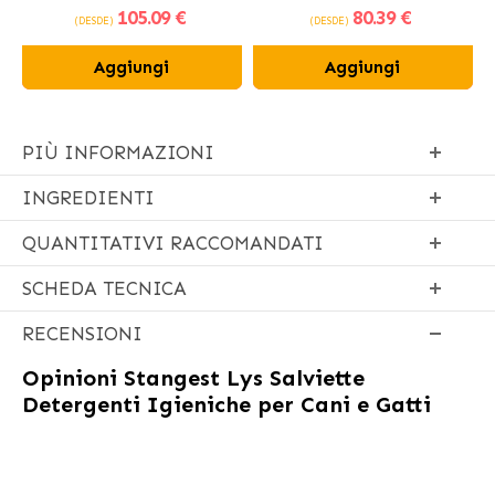
105
.09 €
80
.39 €
fresco
(DESDE)
(DESDE)
Aggiungi
Aggiungi
PIÙ INFORMAZIONI
INGREDIENTI
QUANTITATIVI RACCOMANDATI
SCHEDA TECNICA
RECENSIONI
Opinioni
Stangest Lys Salviette
Detergenti Igieniche per Cani e Gatti