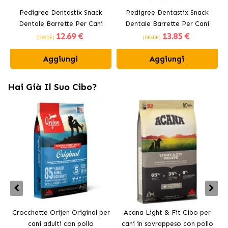
Pedigree Dentastix Snack
Pedigree Dentastix Snack
Dentale Barrette Per Cani
Dentale Barrette Per Cani
12
.69 €
13
.85 €
Medi 10-25 kg
Grandi +25 kg
(DESDE)
(DESDE)
Aggiungi
Aggiungi
Hai Già Il Suo Cibo?
Crocchette Orijen Original per
Acana Light & Fit Cibo per
A
cani adulti con pollo
cani in sovrappeso con pollo